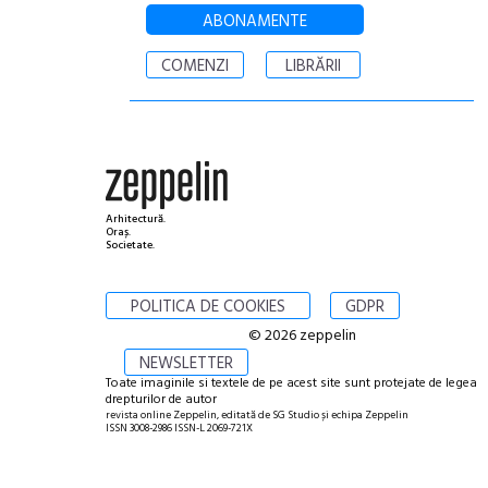
ABONAMENTE
COMENZI
LIBRĂRII
Arhitectură.
Oraș.
Societate.
POLITICA DE COOKIES
GDPR
© 2026 zeppelin
NEWSLETTER
Toate imaginile si textele de pe acest site sunt protejate de legea
drepturilor de autor
revista online Zeppelin, editată de SG Studio și echipa Zeppelin
ISSN 3008-2986 ISSN-L 2069-721X