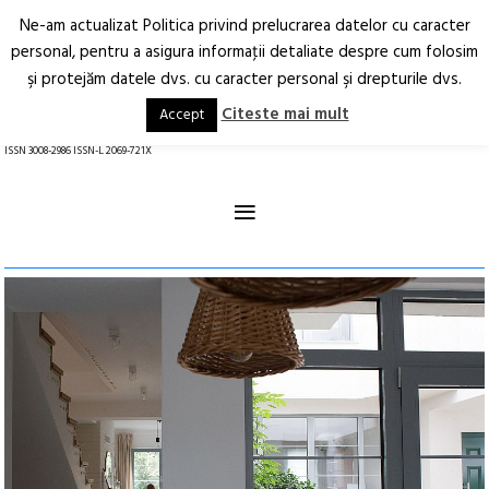
Ne-am actualizat Politica privind prelucrarea datelor cu caracter
Deschide
RO
EN
personal, pentru a asigura informaţii detaliate despre cum folosim
şi protejăm datele dvs. cu caracter personal şi drepturile dvs.
Arhitectură.
Oraș.
Societate.
Citeste mai mult
Accept
revistă online
ISSN 3008-2986 ISSN-L 2069-721X
≡