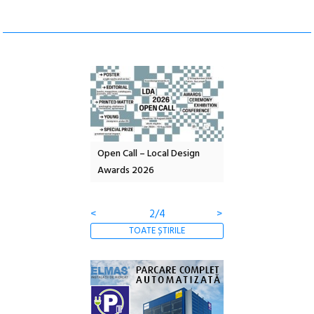
nd: POELANDA – parc
Open Call – Local Design
Anuala de artă urba
e și co-creație
Awards 2026
Artown NOW #5:
Gramatica libertății
<
2/4
>
TOATE ȘTIRILE