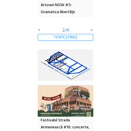
 2026
Artown NOW #5:
revine la Eforie Sud 
Gramatica libertății
ediție
<
2/4
>
TOATE ȘTIRILE
Festivalul Strada
Armenească #10: concerte,