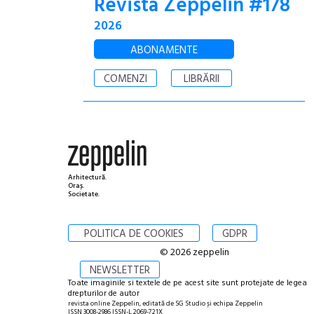
Revista Zeppelin #178
2026
ABONAMENTE
COMENZI
LIBRĂRII
Arhitectură.
Oraș.
Societate.
POLITICA DE COOKIES
GDPR
© 2026 zeppelin
NEWSLETTER
Toate imaginile si textele de pe acest site sunt protejate de legea
drepturilor de autor
revista online Zeppelin, editată de SG Studio și echipa Zeppelin
ISSN 3008-2986 ISSN-L 2069-721X