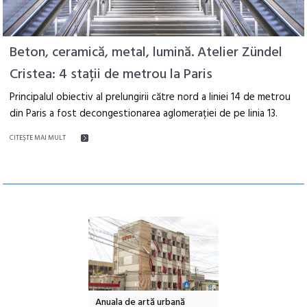
Beton, ceramică, metal, lumină. Atelier Zündel
Cristea: 4 stații de metrou la Paris
Principalul obiectiv al prelungirii către nord a liniei 14 de metrou
din Paris a fost decongestionarea aglomerației de pe linia 13.
CITEŞTE MAI MULT
l – Local Design
Anuala de artă urbană
Festivalul Cinemas