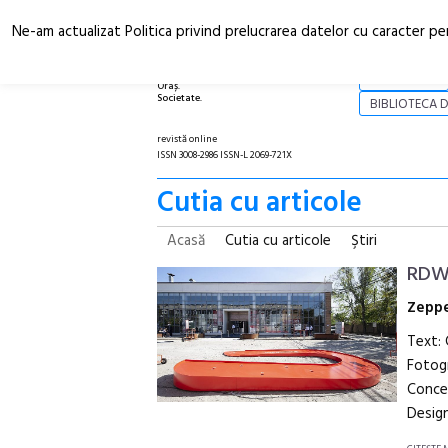
Ne-am actualizat Politica privind prelucrarea datelor cu caracter pe
Arhitectură.
NOI
Oraș.
Societate.
BIBLIOTECA D
revistă online
ISSN 3008-2986 ISSN-L 2069-721X
Cutia cu articole
Acasă
Cutia cu articole
Ştiri
RDW 
Zeppe
Text:
Fotogr
Concep
Design