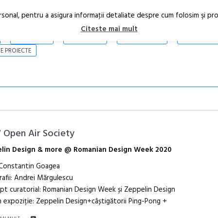
rsonal, pentru a asigura informaţii detaliate despre cum folosim şi pr
Citeste mai mult
ARTICOLE
STIRI
REVISTA PRINT
CONTACT
E PROIECTE
Open Air Society
lin Design & more @ Romanian Design Week 2020
 Constantin Goagea
Open Call – 
afii: Andrei Mărgulescu
Awards 202
t curatorial: Romanian Design Week și Zeppelin Design
 expoziție: Zeppelin Design+câștigătorii Ping-Pong +