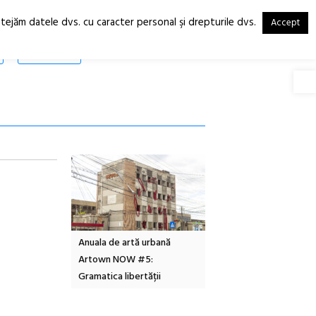
otejăm datele dvs. cu caracter personal şi drepturile dvs.
Accept
RO
EN
SHOP
Deschide
Local Design
Anuala de artă urbană
Festivalul Cinemascop
6
Artown NOW #5:
revine la Eforie Sud cu a
Gramatica libertății
ediție