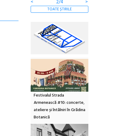
<
2/4
>
TOATE ȘTIRILE
Festivalul Strada
Armenească #10: concerte,
ateliere și întâlniri în Grădina
Botanică