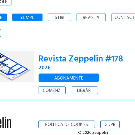
OLE
E
YUMPU
STIRI
REVISTA
CONTACT
Revista Zeppelin #178
2026
ABONAMENTE
COMENZI
LIBRĂRII
POLITICA DE COOKIES
GDPR
© 2026 zeppelin