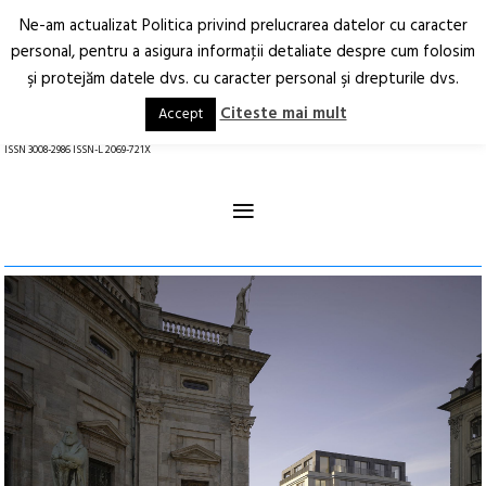
Ne-am actualizat Politica privind prelucrarea datelor cu caracter
Deschide
RO
EN
personal, pentru a asigura informaţii detaliate despre cum folosim
şi protejăm datele dvs. cu caracter personal şi drepturile dvs.
Arhitectură.
Oraș.
Societate.
Citeste mai mult
Accept
revistă online
ISSN 3008-2986 ISSN-L 2069-721X
≡