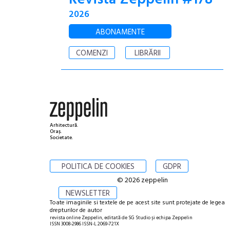
2026
ABONAMENTE
COMENZI
LIBRĂRII
Arhitectură.
Oraș.
Societate.
POLITICA DE COOKIES
GDPR
© 2026 zeppelin
NEWSLETTER
Toate imaginile si textele de pe acest site sunt protejate de legea
drepturilor de autor
revista online Zeppelin, editată de SG Studio și echipa Zeppelin
ISSN 3008-2986 ISSN-L 2069-721X