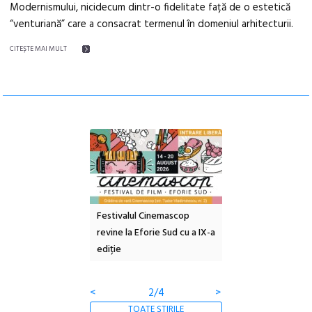
Modernismului, nicidecum dintr-o fidelitate față de o estetică
“venturiană” care a consacrat termenul în domeniul arhitecturii.
CITEŞTE MAI MULT
e artă urbană
Festivalul Cinemascop
Sleeping Beauties l
 NOW #5:
revine la Eforie Sud cu a IX-a
dulceață de amintiri
a libertății
ediție
borcan, o cameră ob
clătite cu apă miner
<
2/4
>
TOATE ȘTIRILE