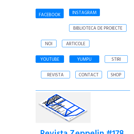
INSTAGRAM
FACEBOOK
BIBLIOTECA DE PROIECTE
NOI
ARTICOLE
YOUTUBE
YUMPU
STIRI
REVISTA
CONTACT
SHOP
Revista Zeppelin #178