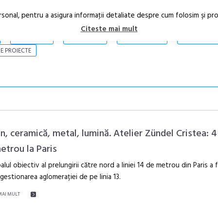
rsonal, pentru a asigura informaţii detaliate despre cum folosim şi pr
Citeste mai mult
ARTICOLE
STIRI
REVISTA PRINT
CONTACT
E PROIECTE
n, ceramică, metal, lumină. Atelier Zündel Cristea: 4 
etrou la Paris
palul obiectiv al prelungirii către nord a liniei 14 de metrou din Paris a 
În curând: P
estionarea aglomerației de pe linia 13.
de poezie și 
MAI MULT