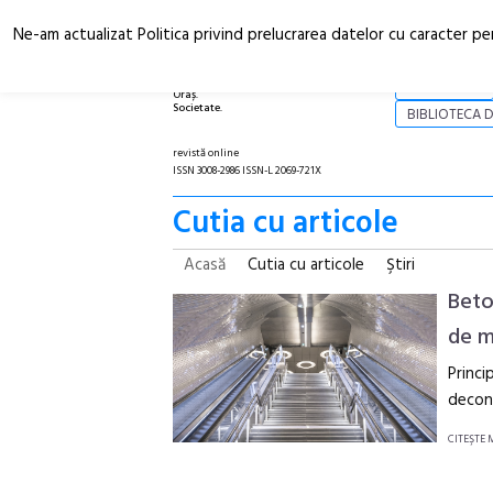
Ne-am actualizat Politica privind prelucrarea datelor cu caracter pe
Arhitectură.
NOI
Oraș.
Societate.
BIBLIOTECA D
revistă online
ISSN 3008-2986 ISSN-L 2069-721X
Cutia cu articole
Acasă
Cutia cu articole
Ştiri
Beto
de m
Princi
decong
CITEŞTE 