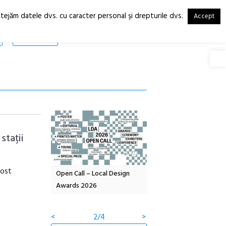
otejăm datele dvs. cu caracter personal şi drepturile dvs.
Accept
RO
EN
SHOP
Deschide
stații
fost
OELANDA – parc
Open Call – Local Design
Anuala de artă urbană
co-creație
Awards 2026
Artown NOW #5:
Gramatica libertății
<
2/4
>