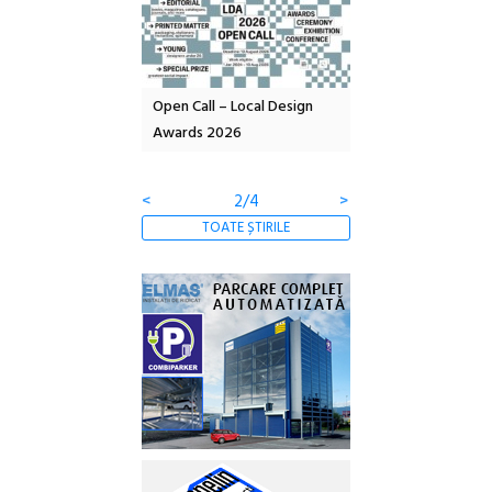
nd: POELANDA – parc
Open Call – Local Design
Anuala de artă urba
e și co-creație
Awards 2026
Artown NOW #5:
Gramatica libertății
<
2/4
>
TOATE ȘTIRILE