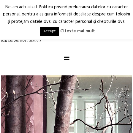
Ne-am actualizat Politica privind prelucrarea datelor cu caracter
Deschide
RO
EN
personal, pentru a asigura informaţii detaliate despre cum folosim
şi protejăm datele dvs. cu caracter personal şi drepturile dvs.
Arhitectură.
Oraș.
Societate.
Citeste mai mult
Accept
revistă online
ISSN 3008-2986 ISSN-L 2069-721X
≡