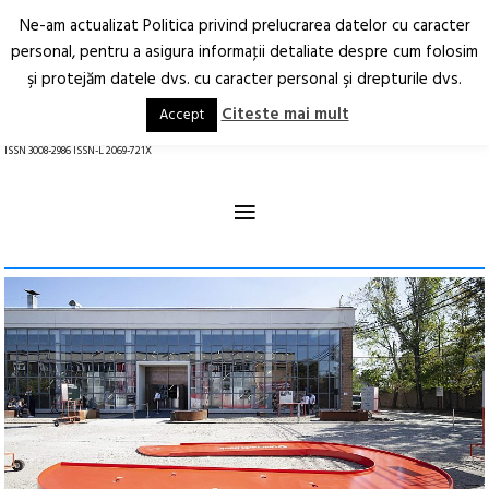
Ne-am actualizat Politica privind prelucrarea datelor cu caracter
Deschide
RO
EN
personal, pentru a asigura informaţii detaliate despre cum folosim
şi protejăm datele dvs. cu caracter personal şi drepturile dvs.
Arhitectură.
Oraș.
Societate.
Citeste mai mult
Accept
revistă online
ISSN 3008-2986 ISSN-L 2069-721X
≡