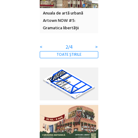
l – Local Design
Anuala de artă urbană
Festivalul Cinemas
 2026
Artown NOW #5:
revine la Eforie Sud 
Gramatica libertății
ediție
<
2/4
>
TOATE ȘTIRILE