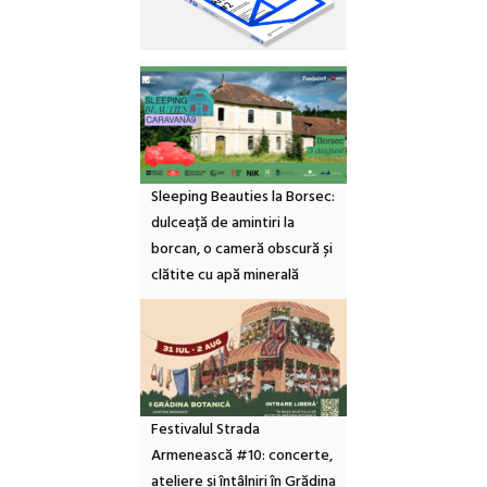
Sleeping Beauties la Borsec:
dulceață de amintiri la
borcan, o cameră obscură și
clătite cu apă minerală
Festivalul Strada
Armenească #10: concerte,
ateliere și întâlniri în Grădina