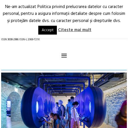
Ne-am actualizat Politica privind prelucrarea datelor cu caracter
Deschide
RO
EN
personal, pentru a asigura informaţii detaliate despre cum folosim
şi protejăm datele dvs. cu caracter personal şi drepturile dvs.
Arhitectură.
Oraș.
Societate.
Citeste mai mult
Accept
revistă online
ISSN 3008-2986 ISSN-L 2069-721X
≡