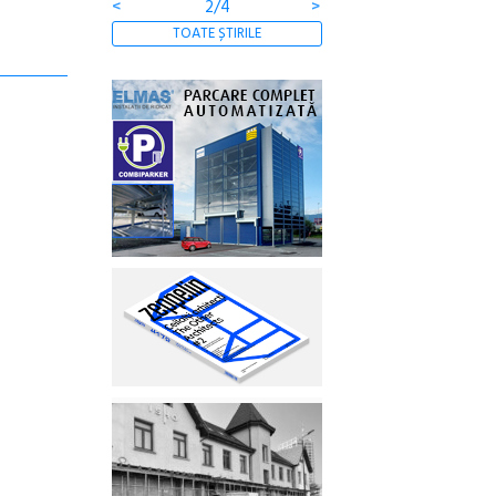
<
2/4
>
TOATE ȘTIRILE