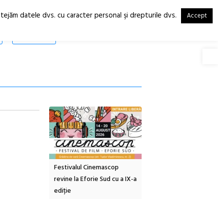
otejăm datele dvs. cu caracter personal şi drepturile dvs.
Accept
RO
EN
SHOP
Deschide
tă urbană
Festivalul Cinemascop
Sleeping Beauties la Bor
 #5:
revine la Eforie Sud cu a IX-a
dulceață de amintiri la
ertății
ediție
borcan, o cameră obscur
clătite cu apă minerală