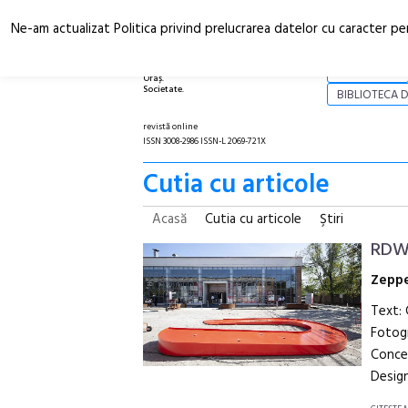
Ne-am actualizat Politica privind prelucrarea datelor cu caracter pe
Arhitectură.
NOI
Oraș.
Societate.
BIBLIOTECA D
revistă online
ISSN 3008-2986 ISSN-L 2069-721X
Cutia cu articole
Acasă
Cutia cu articole
Ştiri
RDW 
Zeppe
Text:
Fotogr
Concep
Design