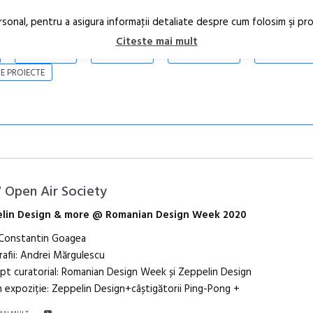
rsonal, pentru a asigura informaţii detaliate despre cum folosim şi pr
Citeste mai mult
ARTICOLE
STIRI
REVISTA PRINT
CONTACT
E PROIECTE
Open Air Society
lin Design & more @ Romanian Design Week 2020
 Constantin Goagea
Anuala de ar
afii: Andrei Mărgulescu
Artown NOW
t curatorial: Romanian Design Week și Zeppelin Design
Gramatica lib
 expoziție: Zeppelin Design+câștigătorii Ping-Pong +