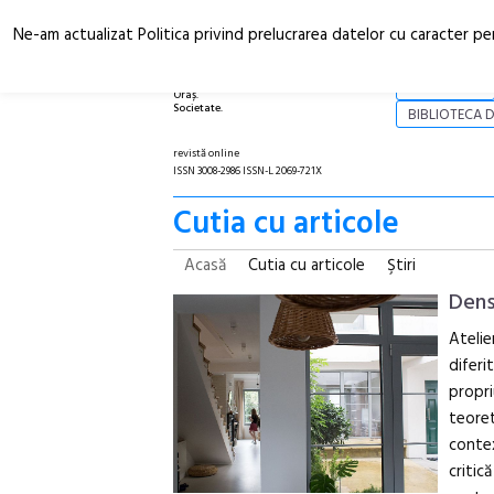
Ne-am actualizat Politica privind prelucrarea datelor cu caracter pe
Arhitectură.
NOI
Oraș.
Societate.
BIBLIOTECA D
revistă online
ISSN 3008-2986 ISSN-L 2069-721X
Cutia cu articole
Acasă
Cutia cu articole
Ştiri
Dens
Atelie
diferi
propri
teoret
contex
critic