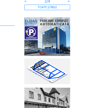
<
2/4
>
TOATE ȘTIRILE