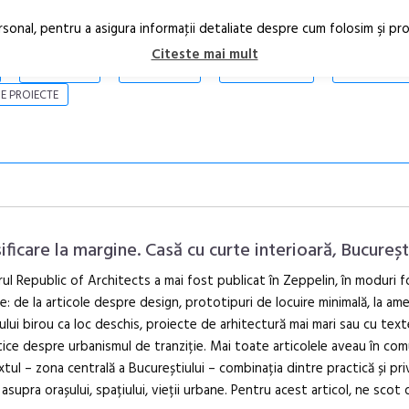
rsonal, pentru a asigura informaţii detaliate despre cum folosim şi pr
Citeste mai mult
ARTICOLE
STIRI
REVISTA PRINT
CONTACT
E PROIECTE
ificare la margine. Casă cu curte interioară, Bucureșt
rul Republic of Architects a mai fost publicat în Zeppelin, în moduri 
te: de la articole despre design, prototipuri de locuire minimală, la am
Anuala de ar
ului birou ca loc deschis, proiecte de arhitectură mai mari sau cu text
Artown NOW
ice despre urbanismul de tranziție. Mai toate articolele aveau în co
Gramatica lib
tul – zona centrală a Bucureștiului – combinația dintre practică și pri
ă asupra orașului, spațiului, vieții urbane. Pentru acest articol, ne scot 