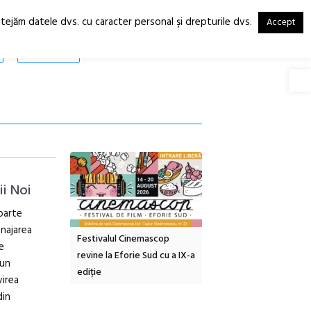
otejăm datele dvs. cu caracter personal şi drepturile dvs.
Accept
RO
EN
SHOP
Deschide
ii Noi
foarte
enajarea
tă urbană
Festivalul Cinemascop
Sleeping Beauties la Bor
e
 #5:
revine la Eforie Sud cu a IX-a
dulceață de amintiri la
mun
ertății
ediție
borcan, o cameră obscur
virea
clătite cu apă minerală
din