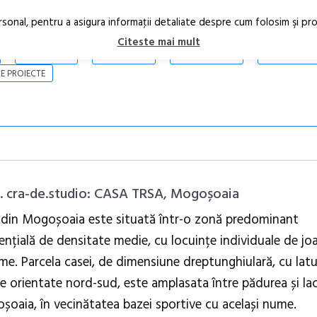
rsonal, pentru a asigura informaţii detaliate despre cum folosim şi pr
Citeste mai mult
ARTICOLE
STIRI
REVISTA PRINT
CONTACT
E PROIECTE
2. cra-de.studio: CASA TRSA, Mogoșoaia
 din Mogoșoaia este situată într-o zonă predominant
ențială de densitate medie, cu locuințe individuale de jo
Anuala de ar
ime. Parcela casei, de dimensiune dreptunghiulară, cu latu
Artown NOW
Gramatica lib
e orientate nord-sud, este amplasata între pădurea și la
oaia, în vecinătatea bazei sportive cu același nume.