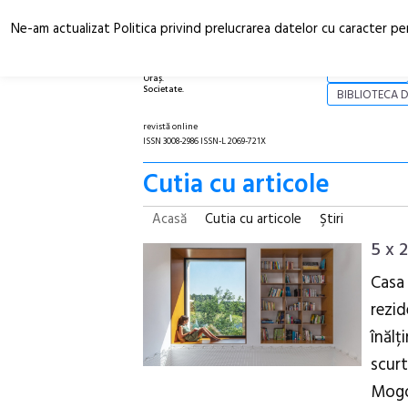
Ne-am actualizat Politica privind prelucrarea datelor cu caracter pe
Arhitectură.
NOI
Oraș.
Societate.
BIBLIOTECA D
revistă online
ISSN 3008-2986 ISSN-L 2069-721X
Cutia cu articole
Acasă
Cutia cu articole
Ştiri
5 x 
Casa
rezid
înălț
scurt
Mogoș