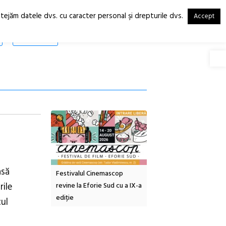
otejăm datele dvs. cu caracter personal şi drepturile dvs.
Accept
RO
EN
SHOP
Deschide
asă
tă urbană
Festivalul Cinemascop
Sleeping Beauties la Bor
rile
 #5:
revine la Eforie Sud cu a IX-a
dulceață de amintiri la
ertății
ediție
borcan, o cameră obscur
cul
clătite cu apă minerală