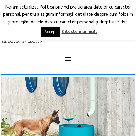
Ne-am actualizat Politica privind prelucrarea datelor cu caracter
Deschide
RO
EN
personal, pentru a asigura informaţii detaliate despre cum folosim
şi protejăm datele dvs. cu caracter personal şi drepturile dvs.
Arhitectură.
Oraș.
Societate.
Citeste mai mult
Accept
revistă online
ISSN 3008-2986 ISSN-L 2069-721X
≡