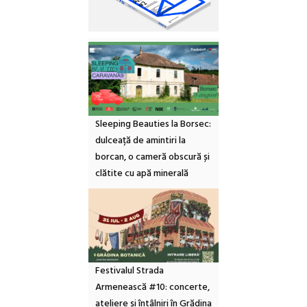
Sleeping Beauties la Borsec:
dulceață de amintiri la
borcan, o cameră obscură și
clătite cu apă minerală
Festivalul Strada
Armenească #10: concerte,
ateliere și întâlniri în Grădina