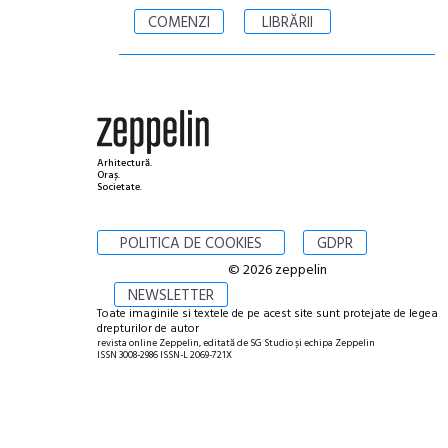
COMENZI
LIBRĂRII
Arhitectură.
Oraș.
Societate.
POLITICA DE COOKIES
GDPR
© 2026 zeppelin
NEWSLETTER
Toate imaginile si textele de pe acest site sunt protejate de legea
drepturilor de autor
revista online Zeppelin, editată de SG Studio și echipa Zeppelin
ISSN 3008-2986 ISSN-L 2069-721X