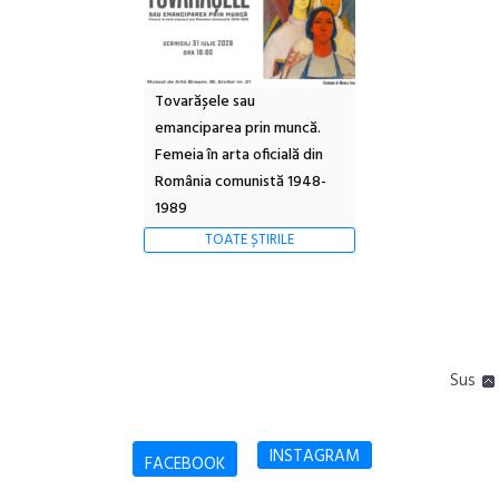
Tovarășele sau
emanciparea prin muncă.
Femeia în arta oficială din
România comunistă 1948-
1989
TOATE ȘTIRILE
Sus
INSTAGRAM
FACEBOOK