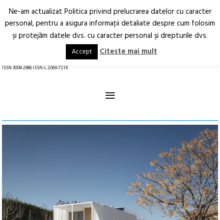
Ne-am actualizat Politica privind prelucrarea datelor cu caracter
Deschide
RO
EN
personal, pentru a asigura informaţii detaliate despre cum folosim
şi protejăm datele dvs. cu caracter personal şi drepturile dvs.
Arhitectură.
Oraș.
Societate.
Citeste mai mult
Accept
revistă online
ISSN 3008-2986 ISSN-L 2069-721X
≡