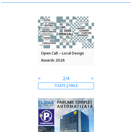
nd: POELANDA – parc
Open Call – Local Design
Anuala de artă urba
e și co-creație
Awards 2026
Artown NOW #5:
Gramatica libertății
<
2/4
>
TOATE ȘTIRILE