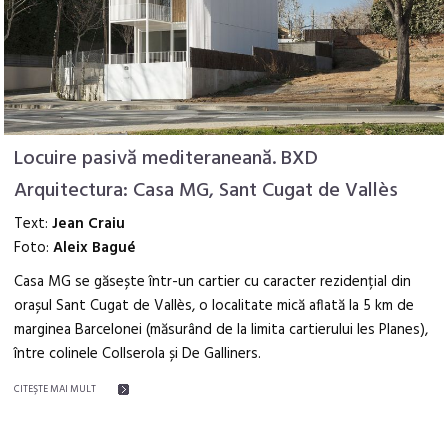
Locuire pasivă mediteraneană. BXD
Arquitectura: Casa MG, Sant Cugat de Vallès
Text:
Jean Craiu
Foto:
Aleix Bagué
Casa MG se găsește într-un cartier cu caracter rezidențial din
orașul Sant Cugat de Vallès, o localitate mică aflată la 5 km de
marginea Barcelonei (măsurând de la limita cartierului les Planes),
între colinele Collserola și De Galliners.
CITEŞTE MAI MULT