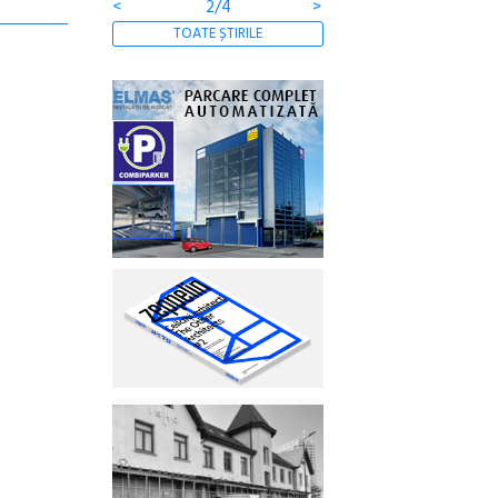
<
2/4
>
TOATE ȘTIRILE