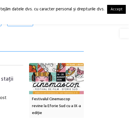
otejăm datele dvs. cu caracter personal şi drepturile dvs.
Accept
RO
EN
SHOP
Deschide
stații
fost
tă urbană
Festivalul Cinemascop
Sleeping Beauties la Bor
 #5:
revine la Eforie Sud cu a IX-a
dulceață de amintiri la
ertății
ediție
borcan, o cameră obscur
clătite cu apă minerală