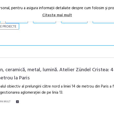
rsonal, pentru a asigura informaţii detaliate despre cum folosim şi pr
Citeste mai mult
ARTICOLE
STIRI
REVISTA PRINT
CONTACT
E PROIECTE
n, ceramică, metal, lumină. Atelier Zündel Cristea: 4 
etrou la Paris
palul obiectiv al prelungirii către nord a liniei 14 de metrou din Paris a 
Anuala de ar
estionarea aglomerației de pe linia 13.
Artown NOW
Gramatica lib
MAI MULT