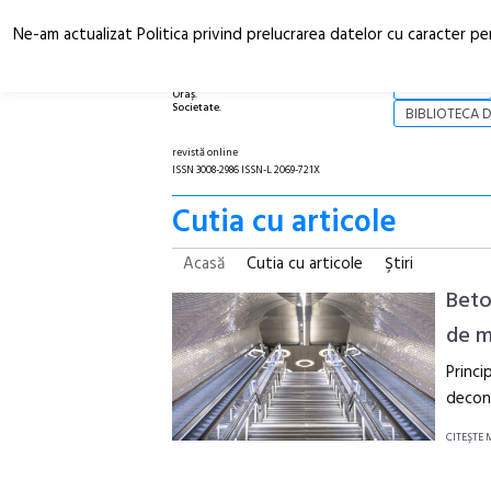
Ne-am actualizat Politica privind prelucrarea datelor cu caracter pe
Arhitectură.
NOI
Oraș.
Societate.
BIBLIOTECA D
revistă online
ISSN 3008-2986 ISSN-L 2069-721X
Cutia cu articole
Acasă
Cutia cu articole
Ştiri
Beto
de m
Princi
decong
CITEŞTE 