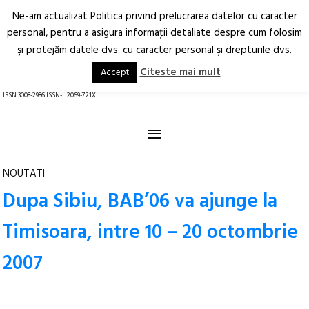
Ne-am actualizat Politica privind prelucrarea datelor cu caracter
Deschide
RO
EN
personal, pentru a asigura informaţii detaliate despre cum folosim
şi protejăm datele dvs. cu caracter personal şi drepturile dvs.
Arhitectură.
Oraș.
Societate.
Citeste mai mult
Accept
revistă online
ISSN 3008-2986 ISSN-L 2069-721X
≡
NOUTATI
Dupa Sibiu, BAB’06 va ajunge la
Timisoara, intre 10 – 20 octombrie
2007