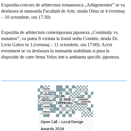
Expozitia-concurs de arhitectura romaneasca „Arhigenerator” se va
desfasura in mansarda Facultatii de Arte, strada Oituz nr 4 (vernisaj
– 10 octombrie, ora 17:30)
Expozitia de arhitectura contemporana japoneza „Continuity vs.
mutation”, va putea fi vizitata la fostul sediu Comtim, strada Dr.
Liviu Gabor nr 1.(vernisaj – 11 octombrie, ora 17:00). Acest
eveniment se va desfasura la mansarda reabilitata si pusa la
dispozitie de catre firma Velux intr-o ambianta specific japoneza.
nd: POELANDA – parc
Open Call – Local Design
Anuala de artă urba
e și co-creație
Awards 2026
Artown NOW #5: