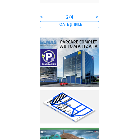
Gramatica libertății
<
2/4
>
TOATE ȘTIRILE