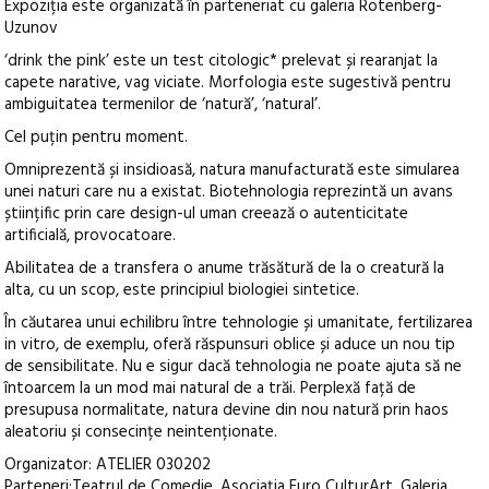
Expoziția este organizată în parteneriat cu galeria Rotenberg-
Uzunov
‘drink the pink’ este un test citologic* prelevat și rearanjat la
capete narative, vag viciate. Morfologia este sugestivă pentru
ambiguitatea termenilor de ‘natură’, ‘natural’.
Cel puțin pentru moment.
Omniprezentă și insidioasă, natura manufacturată este simularea
unei naturi care nu a existat. Biotehnologia reprezintă un avans
științific prin care design-ul uman creează o autenticitate
artificială, provocatoare.
Abilitatea de a transfera o anume trăsătură de la o creatură la
alta, cu un scop, este principiul biologiei sintetice.
În căutarea unui echilibru între tehnologie și umanitate, fertilizarea
in vitro, de exemplu, oferă răspunsuri oblice și aduce un nou tip
de sensibilitate. Nu e sigur dacă tehnologia ne poate ajuta să ne
întoarcem la un mod mai natural de a trăi. Perplexă față de
presupusa normalitate, natura devine din nou natură prin haos
aleatoriu și consecințe neintenționate.
Organizator: ATELIER 030202
Parteneri:Teatrul de Comedie, Asociaţia Euro CulturArt, Galeria