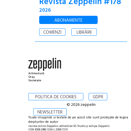
Revista Zeppelin #178
2026
ABONAMENTE
COMENZI
LIBRĂRII
Arhitectură.
Oraș.
Societate.
POLITICA DE COOKIES
GDPR
© 2026 zeppelin
NEWSLETTER
Toate imaginile si textele de pe acest site sunt protejate de legea
drepturilor de autor
revista online Zeppelin, editată de SG Studio și echipa Zeppelin
ISSN 3008-2986 ISSN-L 2069-721X