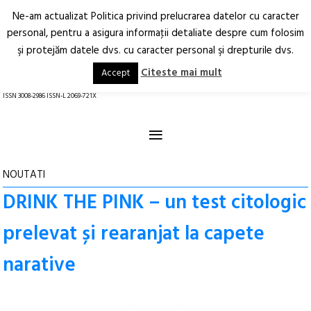
Ne-am actualizat Politica privind prelucrarea datelor cu caracter
Deschide
RO
EN
personal, pentru a asigura informaţii detaliate despre cum folosim
şi protejăm datele dvs. cu caracter personal şi drepturile dvs.
Arhitectură.
Oraș.
Societate.
Citeste mai mult
Accept
revistă online
ISSN 3008-2986 ISSN-L 2069-721X
≡
NOUTATI
DRINK THE PINK – un test citologic
prelevat și rearanjat la capete
narative