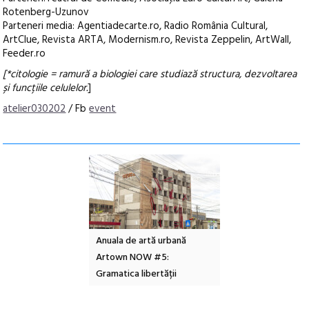
Rotenberg-Uzunov
Parteneri media: Agentiadecarte.ro, Radio România Cultural,
ArtClue, Revista ARTA, Modernism.ro, Revista Zeppelin, ArtWall,
Feeder.ro
[*citologie = r
amură a biologiei care studiază structura, dezvoltarea
și funcțiile celulelor.
]
atelier030202
/ Fb
event
l – Local Design
Anuala de artă urbană
Festivalul Cinemas
 2026
Artown NOW #5:
revine la Eforie Sud 
Gramatica libertății
ediție