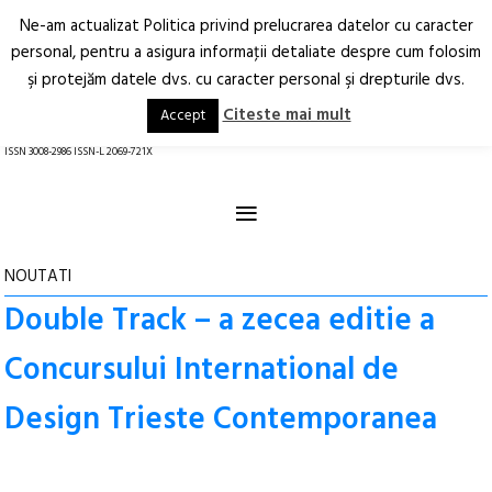
Ne-am actualizat Politica privind prelucrarea datelor cu caracter
Deschide
RO
EN
personal, pentru a asigura informaţii detaliate despre cum folosim
şi protejăm datele dvs. cu caracter personal şi drepturile dvs.
Arhitectură.
Oraș.
Societate.
Citeste mai mult
Accept
revistă online
ISSN 3008-2986 ISSN-L 2069-721X
≡
NOUTATI
Double Track – a zecea editie a
Concursului International de
Design Trieste Contemporanea