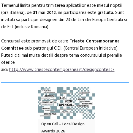
Termenul limita pentru trimiterea aplicatiilor este miezul noptii
(ora italiana), pe
31 mai 2012
, iar participarea este gratuita. Sunt
invitati sa participe designeri din 23 de tari din Europa Centrala si
de Est (inclusiv Romania).
Concursul este promovat de catre
Trieste Contemporanea
Comnittee
sub patronajul C.E.I. (Central European Initiative).
Puteti citi mai multe detalii despre tema concursului si premiile
oferite
aici:
http://www.triestecontemporanea.it/designcontest/
nd: POELANDA – parc
Open Call – Local Design
Anuala de artă urba
e și co-creație
Awards 2026
Artown NOW #5: