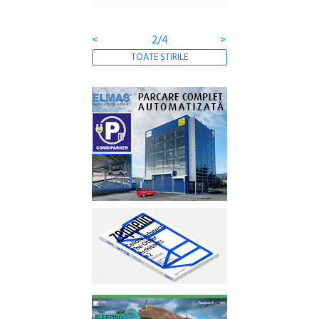
Gramatica libertății
<
2/4
>
TOATE ȘTIRILE