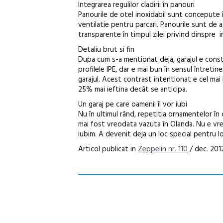
Integrarea regulilor cladirii în panouri
Panourile de otel inoxidabil sunt concepute 
ventilatie pentru parcari. Panourile sunt de
transparente în timpul zilei privind dinspre in
Detaliu brut si fin
Dupa cum s-a mentionat deja, garajul e const
profilele IPE, dar e mai bun în sensul întretin
garajul. Acest contrast intentionat e cel ma
25% mai ieftina decât se anticipa.
Un garaj pe care oamenii îl vor iubi
Nu în ultimul rând, repetitia ornamentelor în 
mai fost vreodata vazuta în Olanda. Nu e vreo
iubim. A devenit deja un loc special pentru loc
Articol publicat in
Zeppelin nr. 110
/ dec. 2012