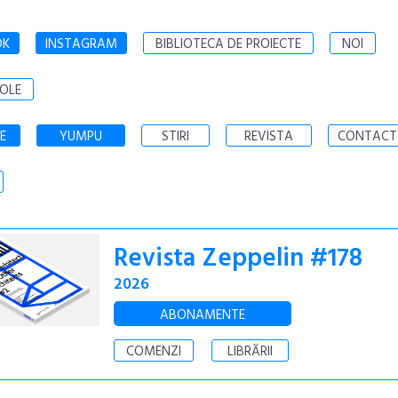
OK
INSTAGRAM
BIBLIOTECA DE PROIECTE
NOI
OLE
E
YUMPU
STIRI
REVISTA
CONTACT
Revista Zeppelin #178
2026
ABONAMENTE
COMENZI
LIBRĂRII