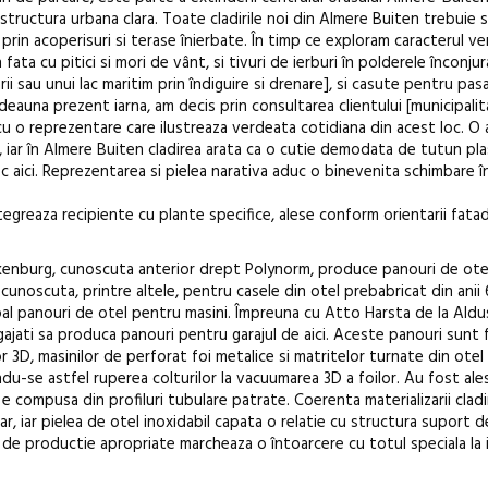
structura urbana clara. Toate cladirile noi din Almere Buiten trebuie 
ediție
prin acoperisuri si terase înierbate. În timp ce exploram caracterul v
 fata cu pitici si mori de vânt, si tivuri de ierburi în polderele înconju
i sau unui lac maritim prin îndiguire si drenare], si casute pentru pasar
otdeauna prezent iarna, am decis prin consultarea clientului [municipali
u o reprezentare care ilustreaza verdeata cotidiana din acest loc. 
, iar în Almere Buiten cladirea arata ca o cutie demodata de tutun pla
sc aici. Reprezentarea si pielea narativa aduc o binevenita schimbare î
ntegreaza recipiente cu plante specifice, alese conform orientarii fatad
nburg, cunoscuta anterior drept Polynorm, produce panouri de otel 
 cunoscuta, printre altele, pentru casele din otel prebabricat din anii 
cipal panouri de otel pentru masini. Împreuna cu Atto Harsta de la Aldu
ajati sa produca panouri pentru garajul de aici. Aceste panouri sunt 
r 3D, masinilor de perforat foi metalice si matritelor turnate din otel 
du-se astfel ruperea colturilor la vacuumarea 3D a foilor. Au fost ale
 compusa din profiluri tubulare patrate. Coerenta materializarii cladir
, iar pielea de otel inoxidabil capata o relatie cu structura suport d
e de productie apropriate marcheaza o întoarcere cu totul speciala la 