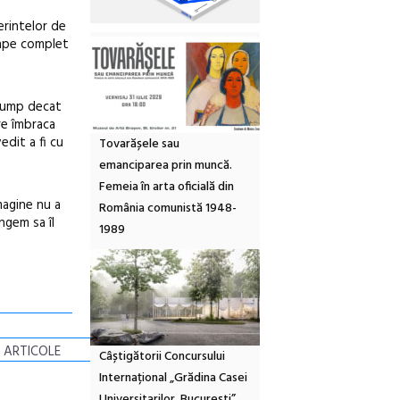
erintelor de
oape complet
scump decat
are îmbraca
dit a fi cu
Tovarășele sau
emanciparea prin muncă.
Femeia în arta oficială din
magine nu a
România comunistă 1948-
ngem sa îl
1989
 ARTICOLE
Câștigătorii Concursului
Internațional „Grădina Casei
Universitarilor, București”