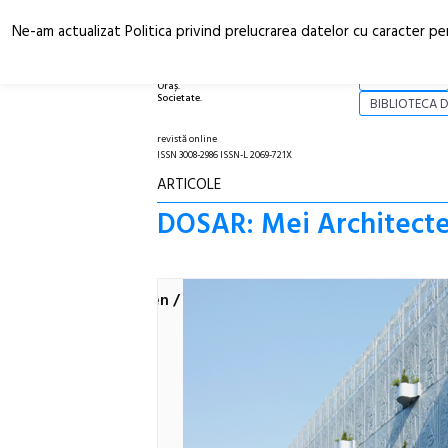
Ne-am actualizat Politica privind prelucrarea datelor cu caracter pe
Arhitectură.
NOI
Oraș.
Societate.
BIBLIOTECA D
revistă online
ISSN 3008-2986 ISSN-L 2069-721X
ARTICOLE
DOSAR: Mei Architecten