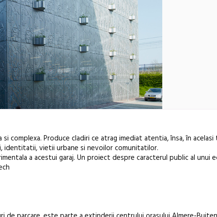
 si complexa. Produce cladiri ce atrag imediat atentia, însa, în acelasi
identitatii, vietii urbane si nevoilor comunitatilor.
entala a acestui garaj. Un proiect despre caracterul public al unui
tech
Festivalul C
i de parcare, este parte a extinderii centrului orasului Almere-Buiten
revine la Efo