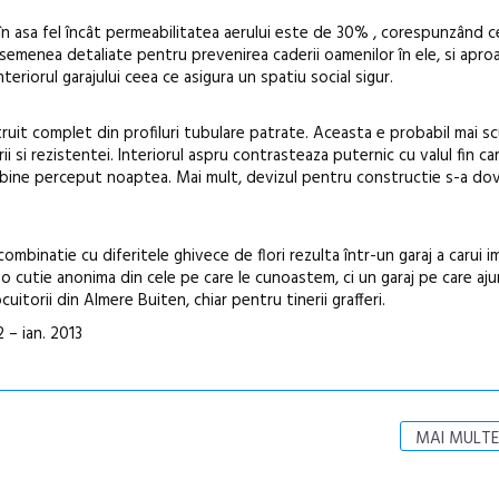
în asa fel încât permeabilitatea aerului este de 30% , corespunzând c
 asemenea detaliate pentru prevenirea caderii oamenilor în ele, si apr
teriorul garajului ceea ce asigura un spatiu social sigur.
ruit complet din profiluri tubulare patrate. Aceasta e probabil mai 
erii si rezistentei. Interiorul aspru contrasteaza puternic cu valul fin c
i bine perceput noaptea. Mai mult, devizul pentru constructie s-a dove
combinatie cu diferitele ghivece de flori rezulta într-un garaj a carui i
 cutie anonima din cele pe care le cunoastem, ci un garaj pe care aju
uitorii din Almere Buiten, chiar pentru tinerii grafferi.
 – ian. 2013
MAI MULTE