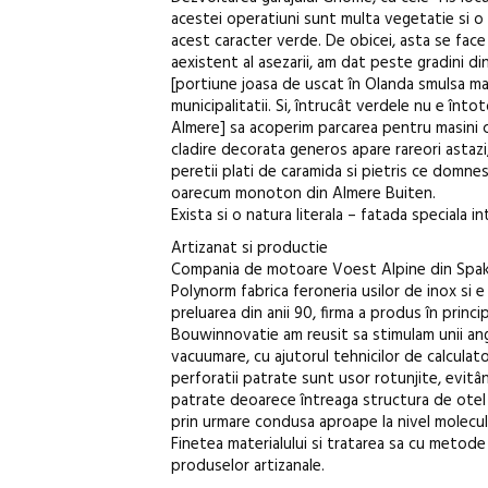
acestei operatiuni sunt multa vegetatie si o 
acest caracter verde. De obicei, asta se face 
aexistent al asezarii, am dat peste gradini din
[portiune joasa de uscat în Olanda smulsa mari
municipalitatii. Si, întrucât verdele nu e înt
Almere] sa acoperim parcarea pentru masini c
cladire decorata generos apare rareori astazi
peretii plati de caramida si pietris ce domne
oarecum monoton din Almere Buiten.
Exista si o natura literala – fatada speciala i
Artizanat si productie
Compania de motoare Voest Alpine din Spake
Polynorm fabrica feroneria usilor de inox si e
preluarea din anii 90, firma a produs în prin
Bouwinnovatie am reusit sa stimulam unii ang
vacuumare, cu ajutorul tehnicilor de calculato
perforatii patrate sunt usor rotunjite, evitân
patrate deoarece întreaga structura de otel e
prin urmare condusa aproape la nivel molecular
Finetea materialului si tratarea sa cu metod
produselor artizanale.