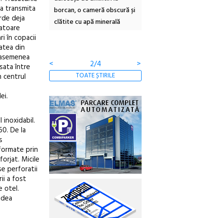
sa transmita
borcan, o cameră obscură și
ateliere și întâlniri în Gr
erde deja
clătite cu apă minerală
Botanică
ratoare
i în copacii
tatea din
O asemenea
<
2/4
>
sata între
TOATE ȘTIRILE
n centrul
ei.
inoxidabil.
60. De la
s
formate prin
forjat. Micile
se perforatii
ii a fost
e otel.
idea