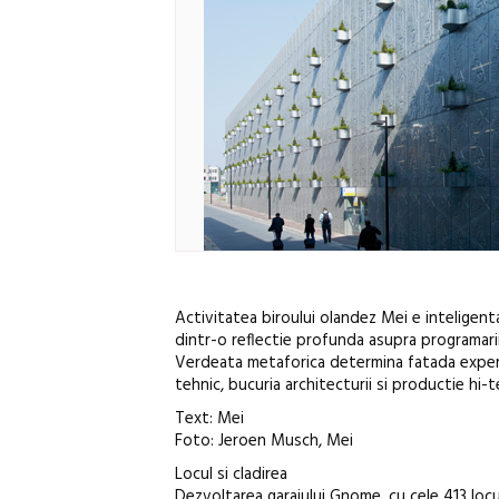
Activitatea biroului olandez Mei e inteligenta
dintr-o reflectie profunda asupra programarii, 
Verdeata metaforica determina fatada experim
tehnic, bucuria architecturii si productie hi-
Text: Mei
Foto: Jeroen Musch, Mei
Locul si cladirea
Dezvoltarea garajului Gnome, cu cele 413 locur