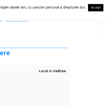
otejăm datele dvs. cu caracter personal şi drepturile dvs.
Accept
RO
EN
SHOP
Deschide
mere
Locul si cladirea