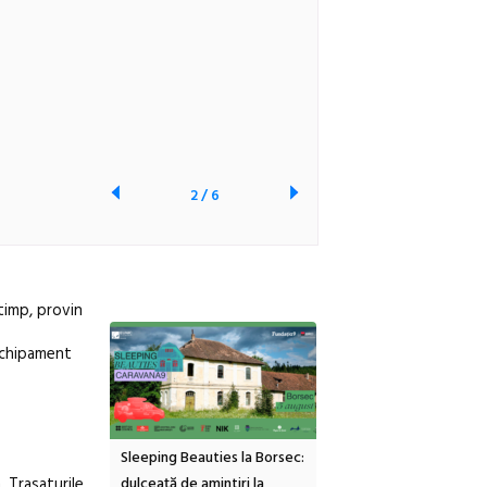
2
/
6
 timp, provin
 echipament
inemascop
Sleeping Beauties la Borsec:
Festivalul Strada
. Trasaturile
rie Sud cu a IX-a
dulceață de amintiri la
Armenească #10: concer