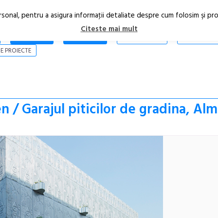
rsonal, pentru a asigura informaţii detaliate despre cum folosim şi pr
Citeste mai mult
ARTICOLE
STIRI
REVISTA PRINT
CONTACT
E PROIECTE
 / Garajul piticilor de gradina, Al