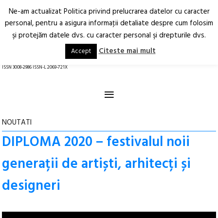
Ne-am actualizat Politica privind prelucrarea datelor cu caracter
Deschide
RO
EN
personal, pentru a asigura informaţii detaliate despre cum folosim
şi protejăm datele dvs. cu caracter personal şi drepturile dvs.
Arhitectură.
Oraș.
Societate.
Citeste mai mult
Accept
revistă online
ISSN 3008-2986 ISSN-L 2069-721X
≡
NOUTATI
DIPLOMA 2020 – festivalul noii
generații de artiști, arhitecți și
designeri