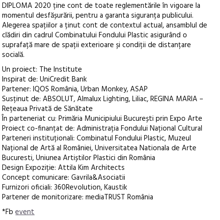
DIPLOMA 2020 ține cont de toate reglementările în vigoare la
momentul desfășurării, pentru a garanta siguranța publicului.
Alegerea spațiilor a ținut cont de contextul actual, ansamblul de
clădiri din cadrul Combinatului Fondului Plastic asigurând o
suprafață mare de spații exterioare și condiții de distanțare
socială.
Un proiect: The Institute
Inspirat de: UniCredit Bank
Partener: IQOS România, Urban Monkey, ASAP
Susținut de: ABSOLUT, Almalux Lighting, Liliac, REGINA MARIA –
Rețeaua Privată de Sănătate
În parteneriat cu: Primăria Municipiului București prin Expo Arte
Proiect co-finanțat de: Administrația Fondului Național Cultural
Parteneri instituționali: Combinatul Fondului Plastic, Muzeul
Național de Artă al României, Universitatea Nationala de Arte
Bucuresti, Uniunea Artiștilor Plastici din România
Design Expoziție: Attila Kim Architects
Concept comunicare: Gavrila&Asociatii
Furnizori oficiali: 360Revolution, Kaustik
Partener de monitorizare: mediaTRUST România
*Fb
event