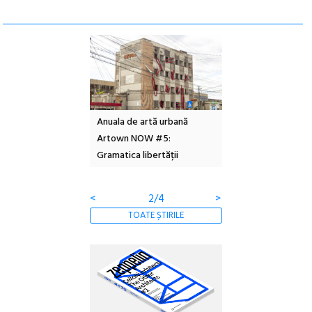
l – Local Design
Anuala de artă urbană
Festivalul Cinemas
 2026
Artown NOW #5:
revine la Eforie Sud 
Gramatica libertății
ediție
<
2/4
>
TOATE ȘTIRILE