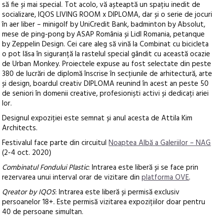
să fie și mai special.
Tot acolo, vă așteaptă un spațiu inedit de
socializare, IQOS LIVING ROOM x DIPLOMA, dar și o serie de jocuri
în aer liber – minigolf by UniCredit Bank, badminton by Absolut,
mese de ping-pong by ASAP România și Lidl Romania, petanque
by Zeppelin Design. Cei care aleg să vină la Combinat cu bicicleta
o pot lăsa în siguranță la rastelul special gândit cu această ocazie
de Urban Monkey. Proiectele expuse au fost selectate din peste
380 de lucrări de diplomă înscrise în secțiunile de arhitectură, arte
și design, boardul creativ DIPLOMA reunind în acest an peste 50
de seniori în domenii creative, profesioniști activi și dedicați ariei
lor.
Designul expoziției este semnat și anul acesta de Attila Kim
Architects.
Festivalul face parte din circuitul
Noaptea Albă a Galeriilor – NAG
(2-4 oct. 2020)
Combinatul Fondului Plastic
: Intrarea este liberă și se face prin
rezervarea unui interval orar de vizitare din
platforma OVE
.
Qreator by IQOS
: Intrarea este liberă și permisă exclusiv
persoanelor 18+. Este permisă vizitarea expozițiilor doar pentru
40 de persoane simultan.