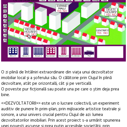
O zi plină de întâlniri extraordinare din viața unui dezvoltator
imobiliar local și a șoferului său. O călătorie prin Clujul în plină
dezvoltare, atât pe orizontală, cât și pe verticală.
O poveste pur ficțională sau poate una pe care o știm deja prea
bine.
<<DEZVOLTATORII>> este un o lucrare colectivă, un experiment
auditiv de punere în prim-plan, prin mijloacele artistice teatrale și
sonore, a unui univers crucial pentru Clujul de azi: lumea
dezvoltatorilor imobiliari. Prin acest proiect s-a urmărit spunerea
unei povești ascunse și prea puțin accesibile societății, prin