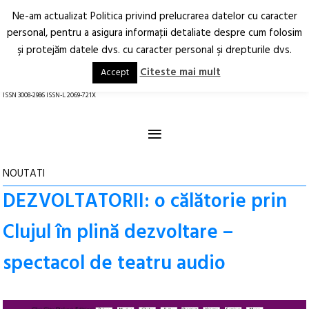
Ne-am actualizat Politica privind prelucrarea datelor cu caracter
Deschide
RO
EN
personal, pentru a asigura informaţii detaliate despre cum folosim
şi protejăm datele dvs. cu caracter personal şi drepturile dvs.
Arhitectură.
Oraș.
Societate.
Citeste mai mult
Accept
revistă online
ISSN 3008-2986 ISSN-L 2069-721X
≡
NOUTATI
DEZVOLTATORII: o călătorie prin
Clujul în plină dezvoltare –
spectacol de teatru audio