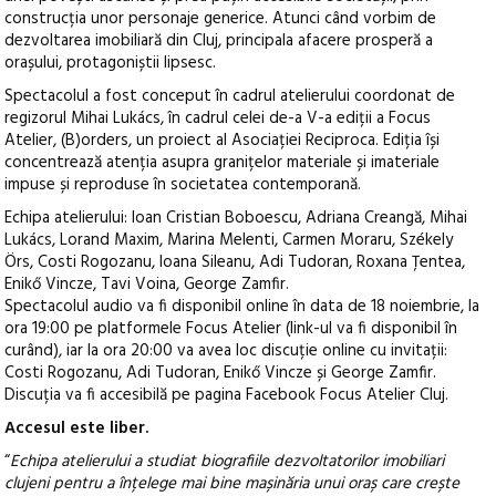
construcția unor personaje generice. Atunci când vorbim de
dezvoltarea imobiliară din Cluj, principala afacere prosperă a
orașului, protagoniștii lipsesc.
Spectacolul a fost conceput în cadrul atelierului coordonat de
regizorul Mihai Lukács, în cadrul celei de-a V-a ediții a Focus
Atelier, (B)orders, un proiect al Asociației Reciproca. Ediția își
concentrează atenția asupra granițelor materiale și imateriale
impuse și reproduse în societatea contemporană.
Echipa atelierului: Ioan Cristian Boboescu, Adriana Creangă, Mihai
Lukács, Lorand Maxim, Marina Melenti, Carmen Moraru, Székely
Örs, Costi Rogozanu, Ioana Sileanu, Adi Tudoran, Roxana Țentea,
Enikő Vincze, Tavi Voina, George Zamfir.
Spectacolul audio va fi disponibil online în data de 18 noiembrie, la
ora 19:00 pe platformele Focus Atelier (link-ul va fi disponibil în
curând), iar la ora 20:00 va avea loc discuție online cu invitații:
Costi Rogozanu, Adi Tudoran, Enikő Vincze și George Zamfir.
Discuția va fi accesibilă pe pagina Facebook Focus Atelier Cluj.
Accesul este liber.
“
Echipa atelierului a studiat biografiile dezvoltatorilor imobiliari
clujeni pentru a înțelege mai bine mașinăria unui oraș care crește