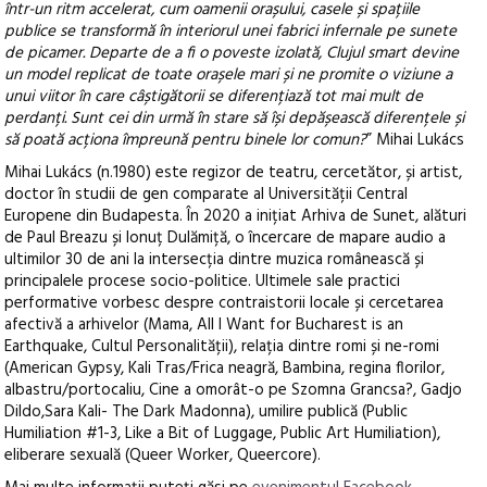
într-un ritm accelerat, cum oamenii orașului, casele și spațiile
publice se transformă în interiorul unei fabrici infernale pe sunete
de picamer. Departe de a fi o poveste izolată, Clujul smart devine
un model replicat de toate orașele mari și ne promite o viziune a
unui viitor în care câștigătorii se diferențiază tot mai mult de
perdanți. Sunt cei din urmă în stare să își depășească diferențele și
să poată acționa împreună pentru binele lor comun?
” Mihai Lukács
Mihai Lukács (n.1980) este regizor de teatru, cercetător, și artist,
doctor în studii de gen comparate al Universității Central
Europene din Budapesta. În 2020 a inițiat Arhiva de Sunet, alături
de Paul Breazu și Ionuț Dulămiță, o încercare de mapare audio a
ultimilor 30 de ani la intersecția dintre muzica românească și
principalele procese socio-politice. Ultimele sale practici
performative vorbesc despre contraistorii locale și cercetarea
afectivă a arhivelor (Mama, All I Want for Bucharest is an
Earthquake, Cultul Personalității), relația dintre romi și ne-romi
(American Gypsy, Kali Tras/Frica neagră, Bambina, regina florilor,
albastru/portocaliu, Cine a omorât-o pe Szomna Grancsa?, Gadjo
Dildo,Sara Kali- The Dark Madonna), umilire publică (Public
Humiliation #1-3, Like a Bit of Luggage, Public Art Humiliation),
eliberare sexuală (Queer Worker, Queercore).