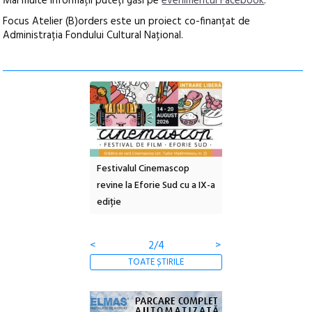
Mai multe informații puteți găsi pe
evenimentul Facebook
.
Focus Atelier (B)orders este un proiect co-finanțat de
Administrația Fondului Cultural Național.
e artă urbană
Festivalul Cinemascop
Sleeping Beauties l
 NOW #5:
revine la Eforie Sud cu a IX-a
dulceață de amintiri
a libertății
ediție
borcan, o cameră ob
clătite cu apă miner
<
2/4
>
TOATE ȘTIRILE