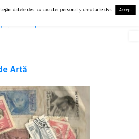
otejăm datele dvs. cu caracter personal şi drepturile dvs.
Accept
RO
EN
SHOP
Deschide
 de Artă