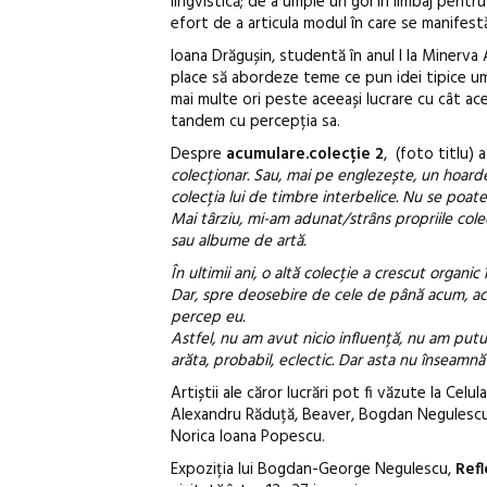
lingvistică; de a umple un gol în limbaj pentru 
efort de a articula modul în care se manifes
Ioana Drăgușin, studentă în anul I la Minerva 
place să abordeze teme ce pun idei tipice uma
mai multe ori peste aceeași lucrare cu cât ac
tandem cu percepția sa.
Despre
acumulare.colecție 2
, (foto titlu) 
colecționar. Sau, mai pe englezește, un hoard
colecția lui de timbre interbelice. Nu se poat
Mai târziu, mi-am adunat/strâns propriile colecț
sau albume de artă.
În ultimii ani, o altă colecție a crescut organi
Dar, spre deosebire de cele de până acum, a
percep eu.
Astfel, nu am avut nicio influență, nu am putut
arăta, probabil, eclectic. Dar asta nu înseamn
Artiștii ale căror lucrări pot fi văzute la Celu
Alexandru Răduță, Beaver, Bogdan Negulescu, 
Norica Ioana Popescu.
Expoziția lui Bogdan-George Negulescu,
Refl