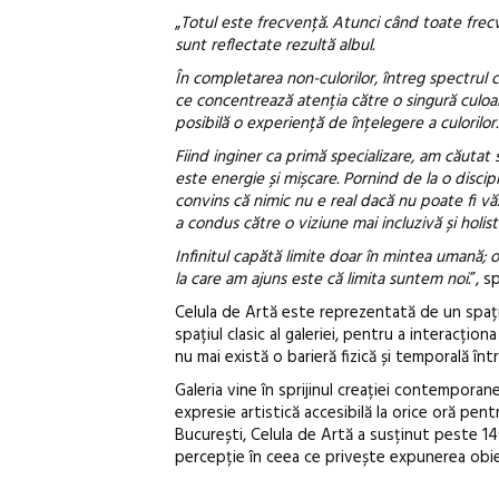
„
Totul este frecvență. Atunci când toate frec
sunt reflectate rezultă albul.
În completarea non-culorilor, întreg spectrul 
ce concentrează atenția către o singură culoare.
posibilă o experiență de înțelegere a culorilor.
Fiind inginer ca primă specializare, am căutat s
este energie și mișcare. Pornind de la o disci
convins că nimic nu e real dacă nu poate fi vă
a condus către o viziune mai incluzivă și holisti
Infinitul capătă limite doar în mintea umană; o
la care am ajuns este că limita suntem noi.
”, s
Celula de Artă este reprezentată de un spațiu
spațiul clasic al galeriei, pentru a interacțion
nu mai există o barieră fizică și temporală înt
Galeria vine în sprijinul creației contemporan
expresie artistică accesibilă la orice oră pen
București, Celula de Artă a susținut peste 14
percepție în ceea ce privește expunerea obiect