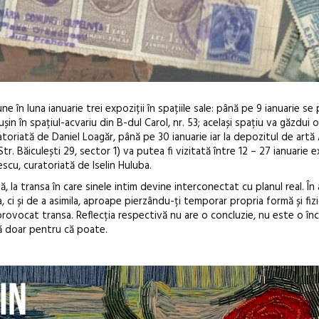
în luna ianuarie trei expoziții în spațiile sale
: până pe 9 ianuarie s
șin în spațiul-acvariu din B-dul Carol, nr. 53; același spațiu va găzdui 
atoriată de Daniel Loagăr, până pe 30 ianuarie iar la depozitul de artă
r. Băiculești 29, sector 1) va putea fi vizitată între 12 – 27 ianuarie e
scu, curatoriată de Iselin Huluba.
, la transa în care sinele intim devine interconectat cu planul real. În 
ci și de a asimila, aproape pierzându-ți temporar propria formă și fizi
Anuala de ar
provocat transa. Reflecția respectivă nu are o concluzie, nu este o în
Artown NOW
tă doar pentru că poate.
Gramatica lib