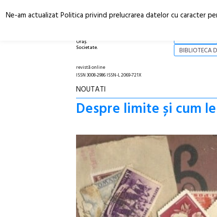
Ne-am actualizat Politica privind prelucrarea datelor cu caracter pe
Arhitectură.
NOI
Oraș.
Societate.
BIBLIOTECA D
revistă online
ISSN 3008-2986 ISSN-L 2069-721X
NOUTATI
Despre limite și cum le