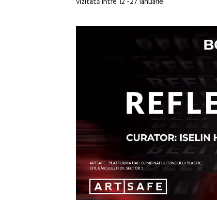
vizitată între 12 -27 ianuarie.