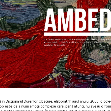
 Dicționarul Durerilor Obscure, elaborat în jurul anului 2006, o cole
cop este de a numi emoții complexe care, până atunci, nu aveau o for