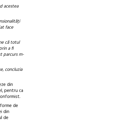
nd acestea
sionalități
dat face
ume
că totul
rin a fi
st parcurs m-
se, concluzia
eze din
el, pentru ca
nconformist.
i forme de
i din
ul de