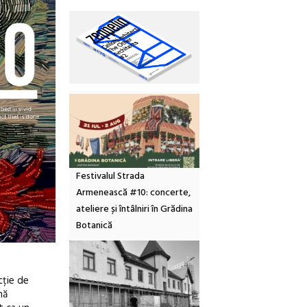
Festivalul Strada
Armenească #10: concerte,
ateliere și întâlniri în Grădina
Botanică
cție de
mă