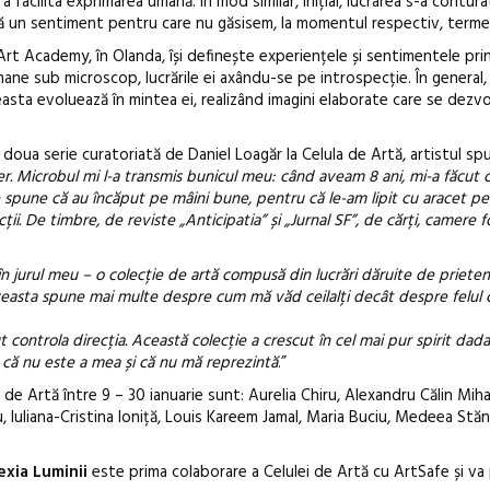
a facilita exprimarea umană. În mod similar, inițial, lucrarea s-a contur
tă un sentiment pentru care nu găsisem, la momentul respectiv, terme
Art Academy, în Olanda, își definește experiențele și sentimentele prin 
ne sub microscop, lucrările ei axându-se pe introspecție. În general,
easta evoluează în mintea ei, realizând imagini elaborate care se dezvo
a doua serie curatoriată de Daniel Loagăr la Celula de Artă, artistul sp
er. Microbul mi l-a transmis bunicul meu: când aveam 8 ani, mi-a făcut
e spune că au încăput pe mâini bune, pentru că le-am lipit cu aracet pe 
ii. De timbre, de reviste „Anticipatia” și „Jurnal SF”, de cărți, camere f
c în jurul meu – o colecție de artă compusă din lucrări dăruite de prietenii
ceasta spune mai multe despre cum mă văd ceilalți decât despre felul
 controla direcția. Această colecție a crescut în cel mai pur spirit dadai
ă că nu este a mea și că nu mă reprezintă
.”
la de Artă între 9 – 30 ianuarie sunt: Aurelia Chiru, Alexandru Călin Mih
Iuliana-Cristina Ioniță, Louis Kareem Jamal, Maria Buciu, Medeea Stăn
exia Luminii
este prima colaborare a Celulei de Artă cu ArtSafe și va 