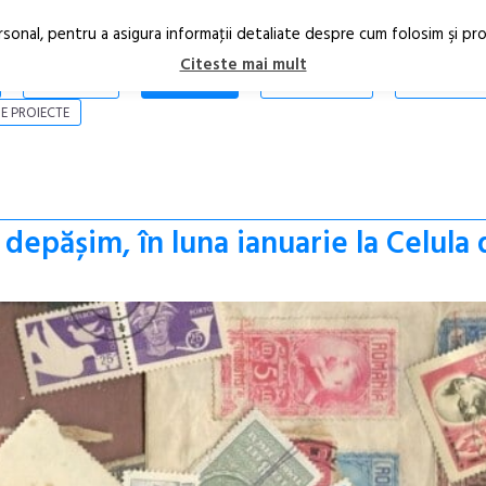
rsonal, pentru a asigura informaţii detaliate despre cum folosim şi pr
Citeste mai mult
ARTICOLE
STIRI
REVISTA PRINT
CONTACT
E PROIECTE
 depășim, în luna ianuarie la Celula