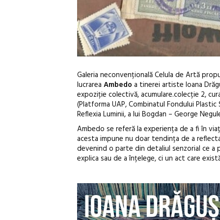
Galeria neconvențională Celula de Artă propune 
lucrarea
Ambedo
a tinerei artiste Ioana Drăgu
expoziție colectivă, acumulare.colecție 2, cur
(Platforma UAP, Combinatul Fondului Plastic St
Reflexia Luminii, a lui Bogdan – George Negule
Ambedo se referă la experiența de a fi în viață
acesta impune nu doar tendința de a reflecta, 
devenind o parte din detaliul senzorial ce a 
explica sau de a înțelege, ci un act care exis