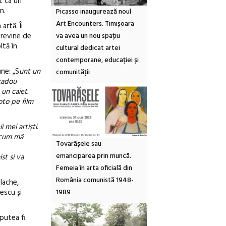
at ca un
n.
Picasso inaugurează noul
Art Encounters. Timișoara
artă. Îi
 revine de
va avea un nou spațiu
ltă în
cultural dedicat artei
contemporane, educației și
une: „S
unt un
comunității
 cadou
un caiet.
oto pe film
 mei artiști.
 cum mă
Tovarășele sau
emanciparea prin muncă.
st si va
Femeia în arta oficială din
România comunistă 1948-
alache,
escu și
1989
putea fi