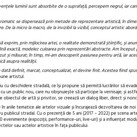
vențele luminii sunt absorbite de o suprafață, percepem negrul, iar ca
cromatic se dispersează prin metode de reprezentare artistică, în dimen
 De la micro la macro, de la invizibil la vizibil, conceptul artistic abor
ă exprim, prin mijlocirea artei, o realitate demonstrată științific, și an
plină exactă, modelez culoarea prin reprezentări abstracte. Am început p
zut și măsurat; în timp, mi-am descoperit pasiunea pentru artă, iar ace
că asupra realității.
 dată definit, marcat, conceptualizat, el devine finit. Acestea fiind spu
pune artistul.
 cu deschidere stradală, ce își propune să permită lucrărilor să evad
a cu un public nou, care nu obișnuiește să participe la vernisaje; și astf
re obiectul de artă și privitor, se creează un dialog liber, direct și no
e în ariile tematice ale artelor vizuale și încurajează dezvoltarea de no
tru publicul stradal. Cu o prezență de 5 ani (2017 – 2022) pe scena arte
0 evenimente (expoziții, performance-uri, live-uri) și a influențat mod
elor sau actelor artistice în fața publicului.