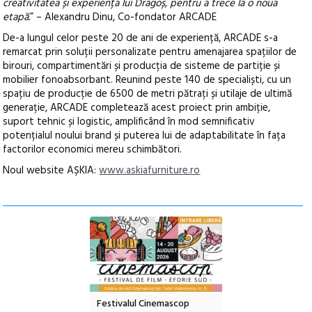
creativitatea și experiența lui Dragoș, pentru a trece la o noua
etapă.
” – Alexandru Dinu, Co-fondator ARCADE
De-a lungul celor peste 20 de ani de experiență, ARCADE s-a
remarcat prin soluții personalizate pentru amenajarea spațiilor de
birouri, compartimentări și producția de sisteme de partiție și
mobilier fonoabsorbant. Reunind peste 140 de specialiști, cu un
spațiu de producție de 6500 de metri pătrați și utilaje de ultimă
generație, ARCADE completează acest proiect prin ambiție,
suport tehnic și logistic, amplificând în mod semnificativ
potențialul noului brand și puterea lui de adaptabilitate în fața
factorilor economici mereu schimbători.
Noul website AȘKIA:
www.askiafurniture.ro
e artă urbană
Festivalul Cinemascop
Sleeping Beauties l