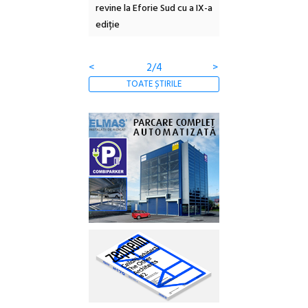
 NOW #5:
revine la Eforie Sud cu a IX-a
dulceață de amintiri
a libertății
ediție
borcan, o cameră ob
clătite cu apă miner
<
2/4
>
TOATE ȘTIRILE