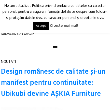
Ne-am actualizat Politica privind prelucrarea datelor cu caracter
Deschide
RO
EN
personal, pentru a asigura informaţii detaliate despre cum folosim
şi protejăm datele dvs. cu caracter personal şi drepturile dvs.
Arhitectură.
Oraș.
Societate.
Citeste mai mult
Accept
revistă online
ISSN 3008-2986 ISSN-L 2069-721X
≡
NOUTATI
Design românesc de calitate și-un
manifest pentru continuitate:
Ubikubi devine AȘKIA Furniture