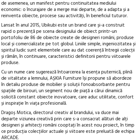
de asemenea, un manifest pentru continuitatea mediului
economic: o încurajare de a merge mai departe, de a adapta și a
reinventa obiecte, procese sau activități, în beneficiul tuturor.
Lansat în anul 2015, Ubikubi este un brand care și-a construit
rapid o prezență pe scena designului de obiect printr-un
portofoliu de 86 de obiecte create de designeri români, produse
local și comercializate pe tot globul. Liniile simple, ingeniozitatea și
spiritul ludic sunt elementele care au dat coerență întregii colecții
și rămân, în continuare, caracteristici definitorii pentru viitoarele
produse.
Cu un nume care sugerează întoarcerea la esența puternică, plină
de vitalitate a lemnului, AȘKIA Furniture își propune să abordeze
în detaliu produse de mobilier și soluții fonoabsorbante pentru
spațiile de birouri, un segment nou de piață a cărui dinamică
solicită constant obiecte inovatoare, care aduc utilitate, confort
și inspirație în viața profesională.
Dragoș Motica, directorul creativ al brandului, va duce mai
departe viziunea creativă prin care s-a consacrat alături de alți
designeri și arhitecți români cooptați în acest nou proiect, în timp
ce producția colecțiilor actuale și viitoare este preluată de echipa
ARCADE.