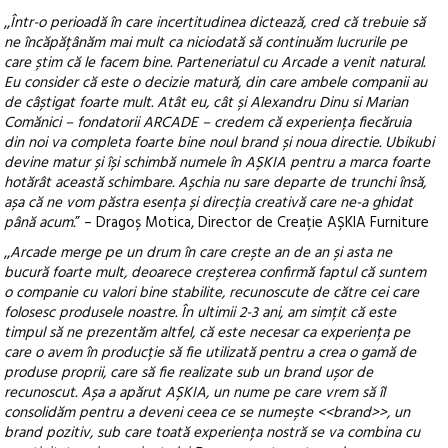
,,
Într-o perioadă în care incertitudinea dictează, cred că trebuie să
ne încăpățânăm mai mult ca niciodată să continuăm lucrurile pe
care știm că le facem bine. Parteneriatul cu Arcade a venit natural.
Eu consider că este o decizie matură, din care ambele companii au
de câștigat foarte mult. Atât eu, cât și Alexandru Dinu si Marian
Comănici – fondatorii ARCADE – credem că experiența fiecăruia
din noi va completa foarte bine noul brand și noua directie. Ubikubi
devine matur și își schimbă numele în AȘKIA pentru a marca foarte
hotărât această schimbare. Așchia nu sare departe de trunchi însă,
așa că ne vom păstra esența și direcția creativă care ne-a ghidat
până acum.
” – Dragoș Motica, Director de Creație AȘKIA Furniture
,,
Arcade merge pe un drum în care crește an de an și asta ne
bucură foarte mult, deoarece creșterea confirmă faptul că suntem
o companie cu valori bine stabilite, recunoscute de către cei care
folosesc produsele noastre. În ultimii 2-3 ani, am simțit că este
timpul să ne prezentăm altfel, că este necesar ca experiența pe
care o avem în producție să fie utilizată pentru a crea o gamă de
produse proprii, care să fie realizate sub un brand ușor de
recunoscut. Așa a apărut AȘKIA, un nume pe care vrem să îl
consolidăm pentru a deveni ceea ce se numește <<brand>>, un
brand pozitiv, sub care toată experiența nostră se va combina cu