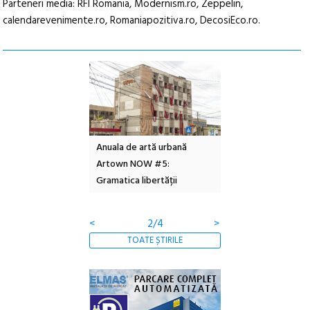
Parteneri media: RFI Romania, Modernism.ro, Zeppelin,
calendarevenimente.ro, Romaniapozitiva.ro, DecosiEco.ro.
l – Local Design
Anuala de artă urbană
Festivalul Cinemas
 2026
Artown NOW #5:
revine la Eforie Sud 
Gramatica libertății
ediție
<
2/4
>
TOATE ȘTIRILE