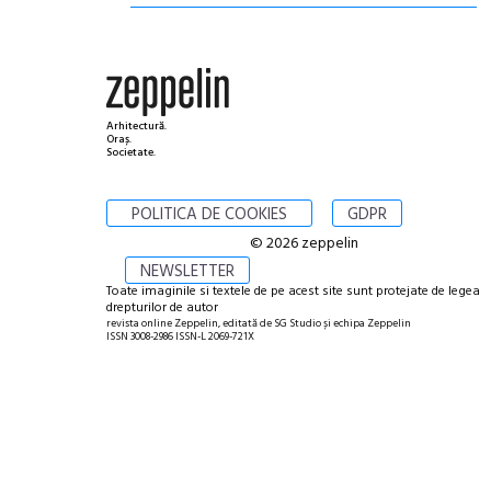
Arhitectură.
Oraș.
Societate.
POLITICA DE COOKIES
GDPR
© 2026 zeppelin
NEWSLETTER
Toate imaginile si textele de pe acest site sunt protejate de legea
drepturilor de autor
revista online Zeppelin, editată de SG Studio și echipa Zeppelin
ISSN 3008-2986 ISSN-L 2069-721X