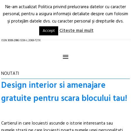
Ne-am actualizat Politica privind prelucrarea datelor cu caracter
Deschide
RO
EN
personal, pentru a asigura informaţii detaliate despre cum folosim
şi protejăm datele dvs. cu caracter personal şi drepturile dvs.
Arhitectură.
Oraș.
Societate.
Citeste mai mult
Accept
revistă online
ISSN 3008-2986 ISSN-L 2069-721X
≡
NOUTATI
Design interior si amenajare
gratuite pentru scara blocului tau!
Cartierul in care locuiesti ascunde o istorie interesanta sau
numele strazii pe care locuiesti poarta numele unei personalitati