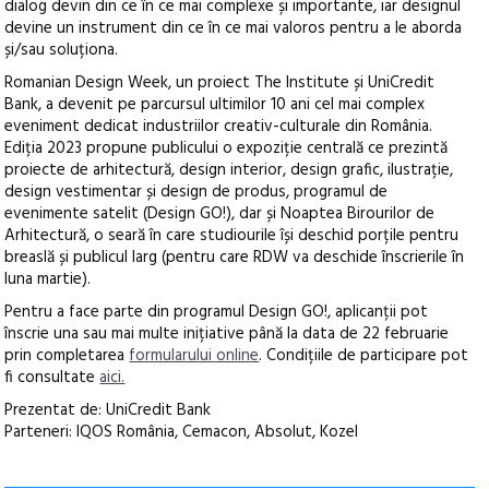
dialog devin din ce în ce mai complexe și importante, iar designul
devine un instrument din ce în ce mai valoros pentru a le aborda
și/sau soluționa.
Romanian Design Week, un proiect The Institute și UniCredit
Bank, a devenit pe parcursul ultimilor 10 ani cel mai complex
eveniment dedicat industriilor creativ-culturale din România.
Ediția 2023 propune publicului o expoziție centrală ce prezintă
proiecte de arhitectură, design interior, design grafic, ilustrație,
design vestimentar și design de produs, programul de
evenimente satelit (Design GO!), dar și Noaptea Birourilor de
Arhitectură, o seară în care studiourile își deschid porțile pentru
breaslă și publicul larg (pentru care RDW va deschide înscrierile în
luna martie).
Pentru a face parte din programul Design GO!, aplicanții pot
înscrie una sau mai multe inițiative până la data de 22 februarie
prin completarea
formularului online
. Condițiile de participare pot
fi consultate
aici.
Prezentat de: UniCredit Bank
Parteneri: IQOS România, Cemacon, Absolut, Kozel