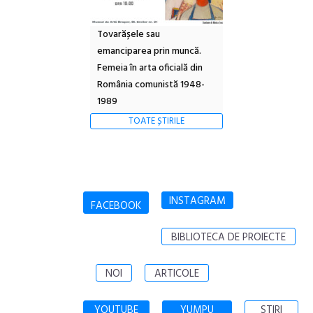
Tovarășele sau
emanciparea prin muncă.
Femeia în arta oficială din
România comunistă 1948-
1989
TOATE ȘTIRILE
INSTAGRAM
FACEBOOK
BIBLIOTECA DE PROIECTE
NOI
ARTICOLE
YOUTUBE
YUMPU
STIRI