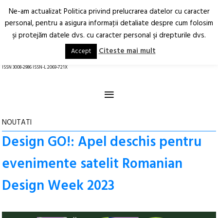
Ne-am actualizat Politica privind prelucrarea datelor cu caracter
Deschide
RO
EN
personal, pentru a asigura informaţii detaliate despre cum folosim
şi protejăm datele dvs. cu caracter personal şi drepturile dvs.
Arhitectură.
Oraș.
Societate.
Citeste mai mult
Accept
revistă online
ISSN 3008-2986 ISSN-L 2069-721X
≡
NOUTATI
Design GO!: Apel deschis pentru
evenimente satelit Romanian
Design Week 2023