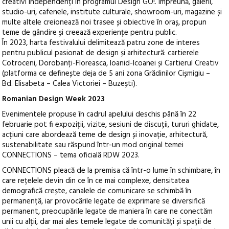
creativi independenți în programul Design GO!. Împreună, galerii,
studio-uri, cafenele, institute culturale, showroom-uri, magazine și
multe altele creionează noi trasee și obiective în oraș, propun
teme de gândire și creează experiențe pentru public.
În 2023, harta festivalului delimitează patru zone de interes
pentru publicul pasionat de design și arhitectură: cartierele
Cotroceni, Dorobanți-Floreasca, Ioanid-Icoanei și Cartierul Creativ
(platforma ce definește deja de 5 ani zona Grădinilor Cișmigiu –
Bd. Elisabeta – Calea Victoriei – Buzești).
Romanian Design Week 2023
Evenimentele propuse în cadrul apelului deschis până în 22
februarie pot fi expoziții, vizite, sesiuni de discuții, tururi ghidate,
acțiuni care abordează teme de design și inovație, arhitectură,
sustenabilitate sau răspund într-un mod original temei
CONNECTIONS – tema oficială RDW 2023.
CONNECTIONS pleacă de la premisa că într-o lume în schimbare, în
care rețelele devin din ce în ce mai complexe, densitatea
demografică crește, canalele de comunicare se schimbă în
permanență, iar provocările legate de exprimare se diversifică
permanent, preocupările legate de maniera în care ne conectăm
unii cu alții, dar mai ales temele legate de comunități și spații de