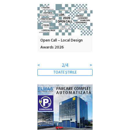
nd: POELANDA – parc
Open Call – Local Design
Anuala de artă urba
e și co-creație
Awards 2026
Artown NOW #5:
Gramatica libertății
<
2/4
>
TOATE ȘTIRILE