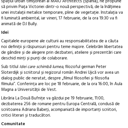
spațiul urban timișorean al MAIO Architects (Spania), ne propune
să privim Piața Victoriei dintr-o nouă perspectivă, de la înălțimea
unei instalații metalice temporare, pline de vegetație. Instalația va
fi luminată ambiental, iar vineri, 17 februarie, de la ora 19:30 va fi
animată de DJ Bully.
Idei
Capitalele europene ale culturii au responsabilitatea de a căuta
noi definiții și răspunsuri pentru teme majore. Celebrăm libertatea
de gândire și de alegere prin dezbateri, ateliere și prezentări care
deschid minți și punți de colaborare.
Sub titlul
Idei care schimbă lumea
, filozoful german Peter
Sloterdijk și scriitorul și regizorul român Andrei Ujică vor avea un
dialog public de neratat, despre „filmul filosofiei și filosofia
filmului”. Conferința are loc pe 18 februarie, de la ora 16:00, în Aula
Magna a Universității de Vest.
Librăria La Două Bufnițe va găzdui pe 19 februarie, 11:00,
dezbaterea 256 de romane pentru Europa Centrală, condusă de
scriitoarea Adriana Babeți, acompaniată de importanți scriitori,
critici literari și traducători.
Comunitate