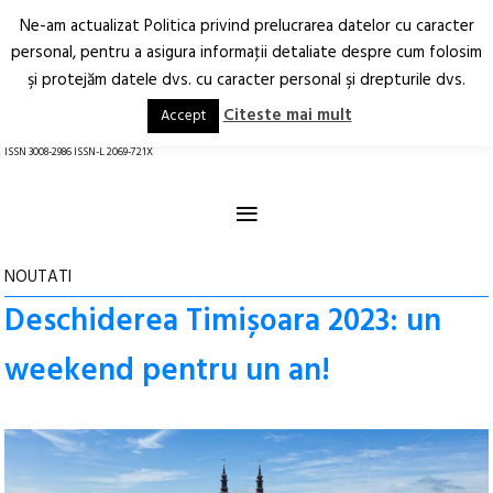
Ne-am actualizat Politica privind prelucrarea datelor cu caracter
Deschide
RO
EN
personal, pentru a asigura informaţii detaliate despre cum folosim
şi protejăm datele dvs. cu caracter personal şi drepturile dvs.
Arhitectură.
Oraș.
Societate.
Citeste mai mult
Accept
revistă online
ISSN 3008-2986 ISSN-L 2069-721X
≡
NOUTATI
Deschiderea Timișoara 2023: un
weekend pentru un an!