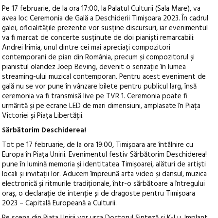
Pe 17 februarie, de la ora 17:00, la Palatul Culturii (Sala Mare), va
avea loc Ceremonia de Gală a Deschiderii Timișoara 2023. În cadrul
galei, oficialitățile prezente vor susține discursuri, iar evenimentul
va fi marcat de concerte susținute de doi pianiști remarcabili:
Andrei Irimia, unul dintre cei mai apreciați compozitori
contemporani de pian din România, precum și compozitorul și
pianistul olandez Joep Beving, devenit o senzație în lumea
streaming-ului muzical contemporan. Pentru acest eveniment de
gală nu se vor pune în vânzare bilete pentru publicul larg, însă
ceremonia va fi transmisă live pe TVR 1. Ceremonia poate fi
urmărită și pe ecrane LED de mari dimensiuni, amplasate în Piața
Victoriei și Piața Libertății.
Sărbătorim Deschiderea!
Tot pe 17 februarie, de la ora 19:00, Timișoara are întâlnire cu
Europa în Piața Unirii. Evenimentul festiv Sărbătorim Deschiderea!
pune în lumină memoria și identitatea Timișoarei, alături de artiști
locali și invitații lor. Aducem împreună arta video și dansul, muzica
electronică și ritmurile tradiționale, într-o sărbătoare a întregului
oraș, o declarație de intenție și de dragoste pentru Timișoara
2023 – Capitală Europeană a Culturii.