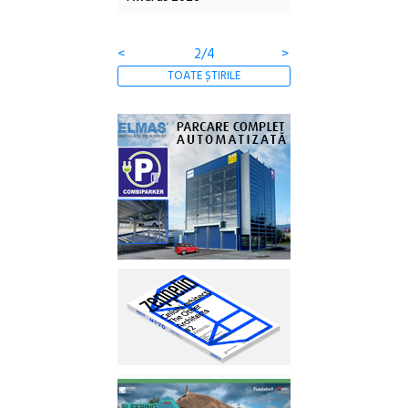
Gramatica libertății
ediție
<
3/4
>
TOATE ȘTIRILE