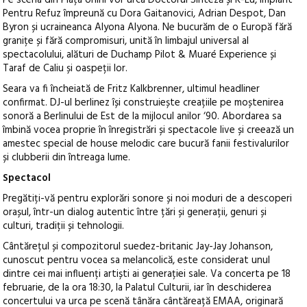
Pe scena din Piața Unirii vor urca Doctorul Sinteză și K-Lu, Implant
Pentru Refuz împreună cu Dora Gaitanovici, Adrian Despot, Dan
Byron și ucraineanca Alyona Alyona. Ne bucurăm de o Europă fără
granițe și fără compromisuri, unită în limbajul universal al
spectacolului, alături de Duchamp Pilot & Muaré Experience și
Taraf de Caliu și oaspeții lor.
Seara va fi încheiată de Fritz Kalkbrenner, ultimul headliner
confirmat. DJ-ul berlinez își construiește creațiile pe moștenirea
sonoră a Berlinului de Est de la mijlocul anilor ‘90. Abordarea sa
îmbină vocea proprie în înregistrări și spectacole live și creează un
amestec special de house melodic care bucură fanii festivalurilor
și clubberii din întreaga lume.
Spectacol
Pregătiți-vă pentru explorări sonore și noi moduri de a descoperi
orașul, într-un dialog autentic între țări și generații, genuri și
culturi, tradiții și tehnologii.
Cântărețul și compozitorul suedez-britanic Jay-Jay Johanson,
cunoscut pentru vocea sa melancolică, este considerat unul
dintre cei mai influenți artiști ai generației sale. Va concerta pe 18
februarie, de la ora 18:30, la Palatul Culturii, iar în deschiderea
concertului va urca pe scenă tânăra cântăreață EMAA, originară