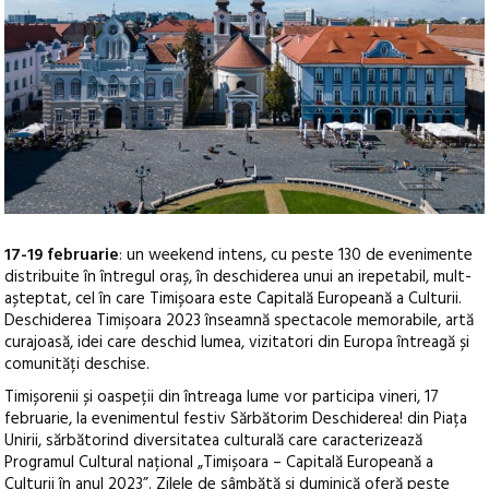
17-19 februarie
: un weekend intens, cu peste 130 de evenimente
distribuite în întregul oraș, în deschiderea unui an irepetabil, mult-
așteptat, cel în care Timișoara este Capitală Europeană a Culturii.
Deschiderea Timișoara 2023 înseamnă spectacole memorabile, artă
curajoasă, idei care deschid lumea, vizitatori din Europa întreagă și
comunități deschise.
Timișorenii și oaspeții din întreaga lume vor participa vineri, 17
februarie, la evenimentul festiv Sărbătorim Deschiderea! din Piața
Unirii, sărbătorind diversitatea culturală care caracterizează
Programul Cultural național „Timișoara – Capitală Europeană a
Culturii în anul 2023”. Zilele de sâmbătă și duminică oferă peste