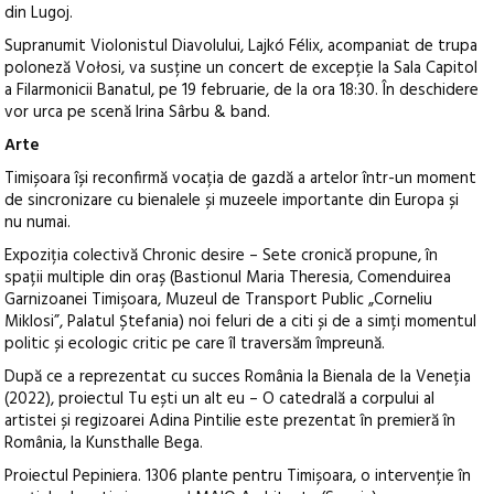
din Lugoj.
Supranumit Violonistul Diavolului, Lajkó Félix, acompaniat de trupa
poloneză Vołosi, va susține un concert de excepție la Sala Capitol
a Filarmonicii Banatul, pe 19 februarie, de la ora 18:30. În deschidere
vor urca pe scenă Irina Sârbu & band.
Arte
Timișoara își reconfirmă vocația de gazdă a artelor într-un moment
de sincronizare cu bienalele și muzeele importante din Europa și
nu numai.
Expoziția colectivă Chronic desire – Sete cronică propune, în
spații multiple din oraș (Bastionul Maria Theresia, Comenduirea
Garnizoanei Timișoara, Muzeul de Transport Public „Corneliu
Miklosi”, Palatul Ștefania) noi feluri de a citi și de a simți momentul
politic și ecologic critic pe care îl traversăm împreună.
După ce a reprezentat cu succes România la Bienala de la Veneția
(2022), proiectul Tu ești un alt eu – O catedrală a corpului al
artistei și regizoarei Adina Pintilie este prezentat în premieră în
România, la Kunsthalle Bega.
Proiectul Pepiniera. 1306 plante pentru Timișoara, o intervenție în