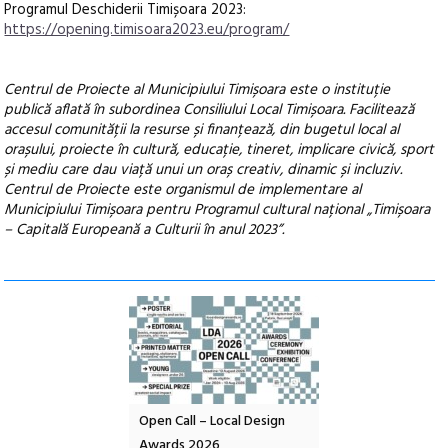
Programul Deschiderii Timișoara 2023:
https://opening.timisoara2023.eu/program/
Centrul de Proiecte al Municipiului Timișoara este o instituție
publică aflată în subordinea Consiliului Local Timișoara. Facilitează
accesul comunității la resurse și finanțează, din bugetul local al
orașului, proiecte în cultură, educație, tineret, implicare civică, sport
și mediu care dau viață unui un oraș creativ, dinamic și incluziv.
Centrul de Proiecte este organismul de implementare al
Municipiului Timișoara pentru Programul cultural național „Timișoara
– Capitală Europeană a Culturii în anul 2023”.
Open Call – Local Design
Anuala de artă urbană
Festivalu
Awards 2026
Artown NOW #5:
revine la 