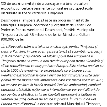
130 de ocazii și invitații de a cunoaște mai bine orașul prin
expoziții, concerte, evenimente comunitare sau spectacole
distribuite în toate cartierele Timișoarei.
Deschiderea Timișoara 2023 este un program finanțat de
Municipiul Timișoara, coordonat și organizat de Centrul de
Proiecte. Pentru weekendul Deschiderii, Primăria Municipiului
Timișoara a alocat 7,5 milioane de lei, iar Ministerul Culturii
800.000 de lei.
„
În câteva zile, dăm startul unui an strategic pentru Timișoara și
pentru România, în care avem șansa istorică să schimbăm percepții
și să demolăm prejudecăți. Să folosim povestea europeană a
Timișoarei pentru a crea un nou destin european pentru România și
să ne repoziționam ca oraș pe harta Europei. Este startul unui an cu
peste 1.000 de evenimente excepționale care începe cu un
weekend extraordinar la care îi invit pe toți timișorenii. Este doar
primul dintre momentele importante care vor marca acest an 2023,
un an care va intra în istoria orașului. Zeci de ambasadori, comisari
europeni, oficialități naționale și internaționale vor veni alături de
noi pentru a sărbători titlul de Capitală Europeană a Culturii. În
vremuri de criză, cultura ne aduce împreună. În vremuri de ură,
Europa este răspunsul
”, a declarat primarul Municipiului Timișoara,