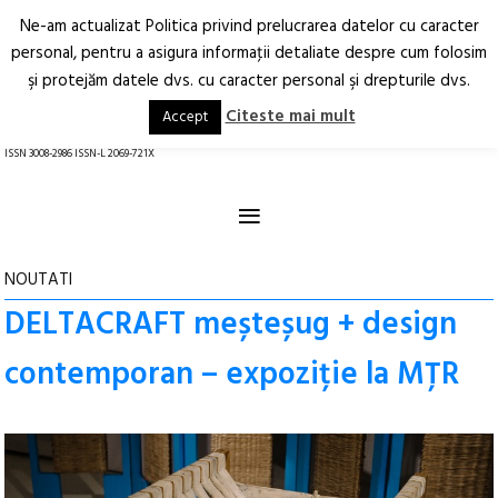
Ne-am actualizat Politica privind prelucrarea datelor cu caracter
Deschide
RO
EN
personal, pentru a asigura informaţii detaliate despre cum folosim
şi protejăm datele dvs. cu caracter personal şi drepturile dvs.
Arhitectură.
Oraș.
Societate.
Citeste mai mult
Accept
revistă online
ISSN 3008-2986 ISSN-L 2069-721X
≡
NOUTATI
DELTACRAFT meșteșug + design
contemporan – expoziție la MȚR