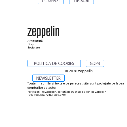
COMENZI
LIBRĂRII
Arhitectură.
Oraș.
Societate.
POLITICA DE COOKIES
GDPR
© 2026 zeppelin
NEWSLETTER
Toate imaginile si textele de pe acest site sunt protejate de legea
drepturilor de autor
revista online Zeppelin, editată de SG Studio și echipa Zeppelin
ISSN 3008-2986 ISSN-L 2069-721X