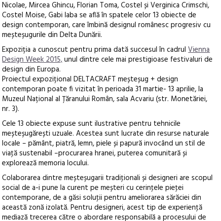
Nicolae, Mircea Ghincu, Florian Toma, Costel și Verginica Crimschi,
Costel Moise, Gabi Iaba se află în spatele celor 13 obiecte de
design contemporan, care îmbină designul românesc progresiv cu
meșteșugurile din Delta Dunării.
Expoziția a cunoscut pentru prima dată succesul în cadrul
Vienna
Design Week 2015,
unul dintre cele mai prestigioase festivaluri de
design din Europa.
Proiectul expozițional DELTACRAFT meșteșug + design
contemporan poate fi vizitat în perioada 31 martie- 13 aprilie, la
Muzeul Național al Țăranului Român, sala Acvariu (str. Monetăriei,
nr. 3).
Cele 13 obiecte expuse sunt ilustrative pentru tehnicile
meșteșugărești uzuale. Acestea sunt lucrate din resurse naturale
locale – pământ, piatră, lemn, piele și papură invocând un stil de
viaţă sustenabil –procurarea hranei, puterea comunitară și
explorează memoria locului.
Colaborarea dintre meșteșugarii tradiţionali și designeri are scopul
social de a-i pune la curent pe meșteri cu cerinţele pieţei
contemporane, de a găsi soluţii pentru ameliorarea sărăciei din
această zonă izolată. Pentru designeri, acest tip de experienţă
mediază trecerea către o abordare responsabilă a procesului de