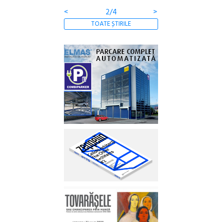
<
2/4
>
TOATE ȘTIRILE