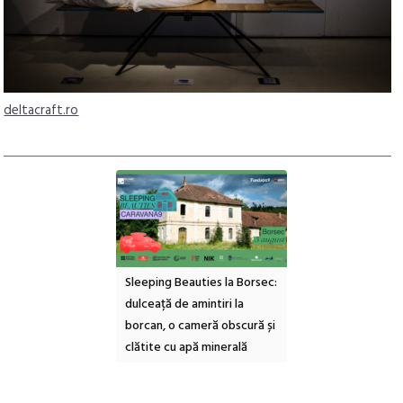
deltacraft.ro
ul Cinemascop
Sleeping Beauties la Borsec:
Festivalul Strada
 Eforie Sud cu a IX-a
dulceață de amintiri la
Armenească #10: c
borcan, o cameră obscură și
ateliere și întâlniri 
clătite cu apă minerală
Botanică