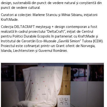
design, sustenabilă din punct de vedere natural și conștientă din
punct de vedere cultural.
Curatori ai colecției: Marlene Stanciu și Mihiai Sibianu, inițiatorii
KraftMade.
Colecția DELTACRAFT meșteșug + design contemporan a fost
realizată în cadrul proiectului ”DeltaCraft”, inițiat de Centrul
pentru Politici Durabile Ecopolis în parteneriat cu KraftMade și
Institutul de Cercetări Eco-Muzeale „Gavrilă Simion“ Tulcea (ICEM).
Proiectul este cofinanțat printr-un Grant oferit de Norvegia,
Islanda, Liechtenstein și Guvernul României.