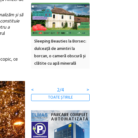
alizăm și să
 constituie
ntru a
rul
inemascop
Sleeping Beauties la Borsec:
Festivalul Strada
rie Sud cu a IX-a
dulceață de amintiri la
Armenească #10: concer
borcan, o cameră obscură și
ateliere și întâlniri în Gr
scopic, ce
clătite cu apă minerală
Botanică
<
2/4
>
TOATE ȘTIRILE