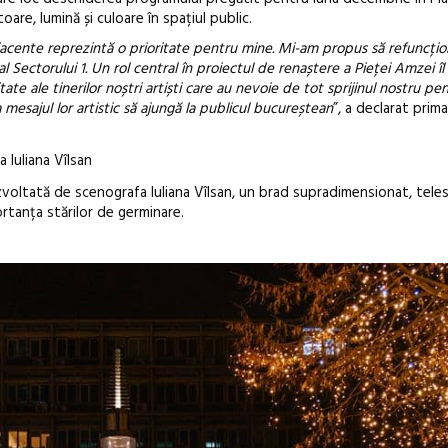
are, lumină și culoare în spațiul public.
iacente reprezintă o prioritate pentru mine. Mi-am propus să refuncțion
l Sectorului 1. Un rol central în proiectul de renaștere a Pieței Amzei îl
tate ale tinerilor noștri artiști care au nevoie de tot sprijinul nostru pe
mesajul lor artistic să ajungă la publicul bucureștean
”, a declarat prima
Festivalul C
revine la Efo
Iuliana Vîlsan
ediție
ezvoltată de scenografa Iuliana Vîlsan, un brad supradimensionat, tele
rtanța stărilor de germinare.