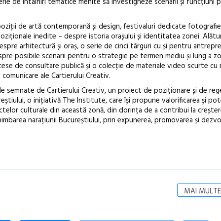
 serie de întâlniri tematice menite să investigheze scenarii și funcțiuni p
iții de artă contemporană și design, festivaluri dedicate fotografiei
oziționale inedite – despre istoria orașului și identitatea zonei. Alătu
spre arhitectură și oraș, o serie de cinci târguri cu și pentru antrepre
 despre posibile scenarii pentru o strategie pe termen mediu și lung a zo
e de consultare publică și o colecție de materiale video scurte cu r
 comunicare ale Cartierului Creativ.
ile semnate de Cartierului Creativ, un proiect de poziționare și de re
știului, o inițiativă The Institute, care își propune valorificarea și po
iectelor culturale din această zonă, din dorința de a contribui la creștere
chimbarea narațiunii Bucureștiului, prin expunerea, promovarea și dezv
MAI MULTE