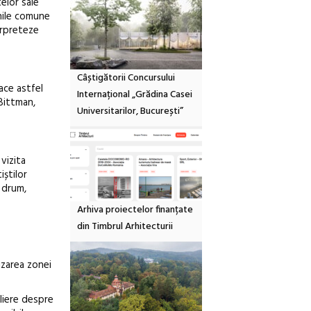
elor sale
unile comune
erpreteze
Câștigătorii Concursului
ace astfel
Internațional „Grădina Casei
Bittman,
Universitarilor, București”
 vizita
știlor
e drum,
Arhiva proiectelor finanțate
din Timbrul Arhitecturii
izarea zonei
eliere despre