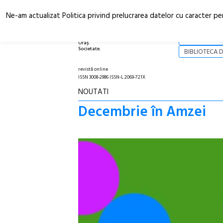
Ne-am actualizat Politica privind prelucrarea datelor cu caracter pe
Arhitectură.
NOI
Oraș.
Societate.
BIBLIOTECA D
revistă online
ISSN 3008-2986 ISSN-L 2069-721X
NOUTATI
Decembrie în Amzei