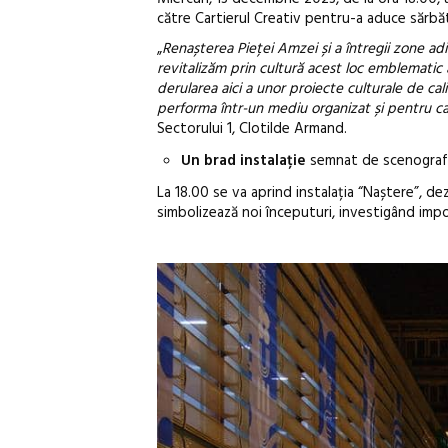
către Cartierul Creativ pentru-a aduce sărbăto
„
Renașterea Pieței Amzei și a întregii zone ad
revitalizăm prin cultură acest loc emblematic a
derularea aici a unor proiecte culturale de cali
performa într-un mediu organizat și pentru ca 
Sectorului 1, Clotilde Armand.
Un brad instalație
semnat de scenografa 
La 18.00 se va aprind instalația “Naștere”, d
simbolizează noi începuturi, investigând impo