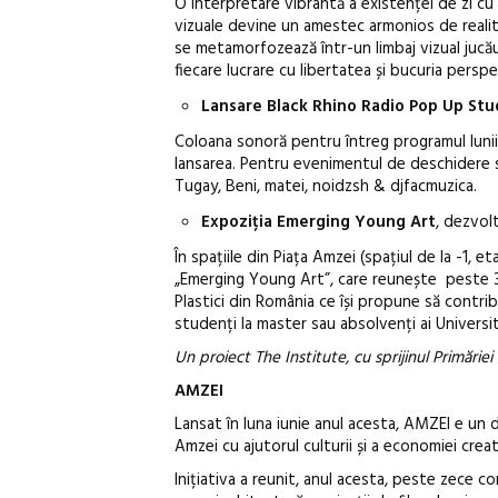
O interpretare vibrantă a existenței de zi cu
vizuale devine un amestec armonios de realităț
se metamorfozează într-un limbaj vizual jucăuș
fiecare lucrare cu libertatea și bucuria perspe
Lansare Black Rhino Radio Pop Up Stu
Coloana sonoră pentru întreg programul lunii
lansarea. Pentru evenimentul de deschidere s
Tugay, Beni, matei, noidzsh & djfacmuzica.
Expoziția Emerging Young Art
, dezvol
În spațiile din Piața Amzei (spațiul de la -1, et
„Emerging Young Art”, care reunește peste 30
Plastici din România ce își propune să contribu
studenți la master sau absolvenți ai Universit
Un proiect The Institute, cu sprijinul Primăriei S
AMZEI
Lansat în luna iunie anul acesta, AMZEI e un d
Amzei cu ajutorul culturii și a economiei creat
Inițiativa a reunit, anul acesta, peste zece c