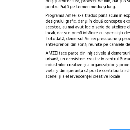
oraș și arhitectură, proiecții de film, dar și o
pentru Piață pe termen mediu și lung.
Programul Amzei s-a tradus până acum în expoz
designului grafic, dar și în două concepte exp
acestea, au mai avut loc o serie de ateliere de
locali, dar și o primă întâlnire cu specialiști
Totodată, demersul Amzei presupune și proces
antreprenori din zonă, reunite pe canalele de
AMZEI face parte din inițiativele și demersur
urbană, un ecosistem creativ în centrul Bucure
industriilor creative și a organizațiilor și pro
vieții și din speranța că poate contribui la s
scenei și a efervescenței creative locale