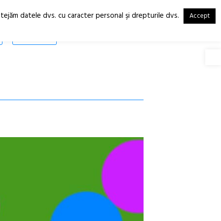
otejăm datele dvs. cu caracter personal şi drepturile dvs.
Accept
RO
EN
SHOP
Deschide