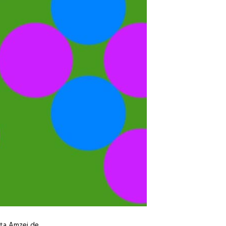
iața Amzei
de