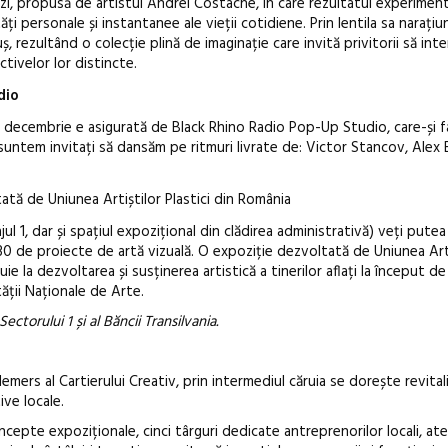
 zi, propusă de artistul Andrei Costache, în care rezultatul experiment
i personale și instantanee ale vieții cotidiene. Prin lentila sa narați
, rezultând o colecție plină de imaginație care invită privitorii să int
ctivelor lor distincte.
dio
 decembrie e asigurată de Black Rhino Radio Pop-Up Studio, care-și f
untem invitați să dansăm pe ritmuri livrate de: Victor Stancov, Alex 
tată de Uniunea Artiștilor Plastici din România
ajul 1, dar și spațiul expozițional din clădirea administrativă) veți putea
 de proiecte de artă vizuală. O expoziție dezvoltată de Uniunea Arti
ie la dezvoltarea și susținerea artistică a tinerilor aflați la început d
ății Naționale de Arte.
ectorului 1 și al Băncii Transilvania.
emers al Cartierului Creativ, prin intermediul căruia se dorește revital
ive locale.
oncepte expoziționale, cinci târguri dedicate antreprenorilor locali, at