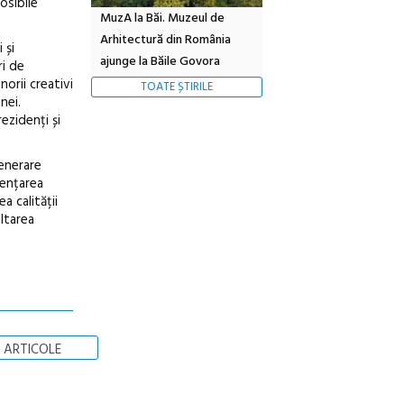
osibile
MuzA la Băi. Muzeul de
Arhitectură din România
 și
ajunge la Băile Govora
ri de
norii creativi
TOATE ȘTIRILE
nei.
ezidenți și
generare
tențarea
a calității
oltarea
 ARTICOLE