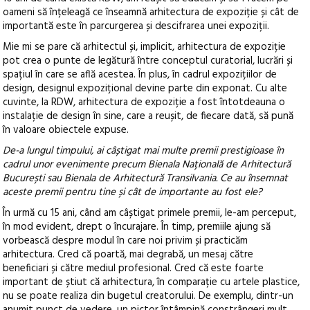
oameni să înțeleagă ce înseamnă arhitectura de expoziție și cât de
importantă este în parcurgerea și descifrarea unei expoziții.
Mie mi se pare că arhitectul și, implicit, arhitectura de expoziție
pot crea o punte de legătură între conceptul curatorial, lucrări și
spațiul în care se află acestea. În plus, în cadrul expozițiilor de
design, designul expozițional devine parte din exponat. Cu alte
cuvinte, la RDW, arhitectura de expoziție a fost întotdeauna o
instalație de design în sine, care a reușit, de fiecare dată, să pună
în valoare obiectele expuse.
De-a lungul timpului, ai câștigat mai multe premii prestigioase în
cadrul unor evenimente precum Bienala Națională de Arhitectură
București sau Bienala de Arhitectură Transilvania. Ce au însemnat
aceste premii pentru tine și cât de importante au fost ele?
În urmă cu 15 ani, când am câștigat primele premii, le-am perceput,
în mod evident, drept o încurajare. În timp, premiile ajung să
vorbească despre modul în care noi privim și practicăm
arhitectura. Cred că poartă, mai degrabă, un mesaj către
beneficiari și către mediul profesional. Cred că este foarte
important de știut că arhitectura, în comparație cu artele plastice,
nu se poate realiza din bugetul creatorului. De exemplu, dintr-un