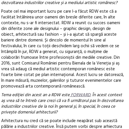
dezvoltarea industriilor creative și a mediului artistic românesc?
Poate cel mai important lucru pe care l-a făcut RDW este că a
facilitat întâlnirea unor oameni din bresle diferite care, în alte
contexte, nu s-ar fi intersectat. RDW a reunit cu succes oameni
din diferite zone ale designului – graphic design, design de
obiect, arhitectură sau fashion – și i-a ajutat să spargă aceste
bariere dintre domenii. Și dincolo de momentul în sine al
festivalului, în care cu toții deschidem larg ochii să vedem ce se
întâmplă în jur, RDW a generat, cu siguranță, o mulțime de
colaborări frumoase între profesioniștii din mediile creative. Din
2016, sunt Comisarul României pentru Bienala de la Veneția și aș
vrea să adaug că mediul artistic contemporan românesc este
foarte bine cotat pe plan internațional. Acest lucru se datorează,
în mare măsură, muzeelor, galeriilor și tuturor evenimentelor care
promovează arta contemporană românească.
Tema ediției din acest an a RDW este
FORWARD
. În acest context
aș vrea să te întreb care crezi că va fi următorul pas în dezvoltarea
industriilor creative de la noi în general și, în special, în ceea ce
privește domeniul arhitecturii?
Arhitectura nu cred că se poate include neapărat sub această
pălărie a industriilor creative. Însă putem vorbi despre arhiectura