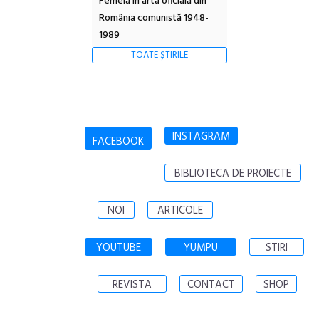
Femeia în arta oficială din
România comunistă 1948-
1989
TOATE ȘTIRILE
INSTAGRAM
FACEBOOK
BIBLIOTECA DE PROIECTE
NOI
ARTICOLE
YOUTUBE
YUMPU
STIRI
REVISTA
CONTACT
SHOP