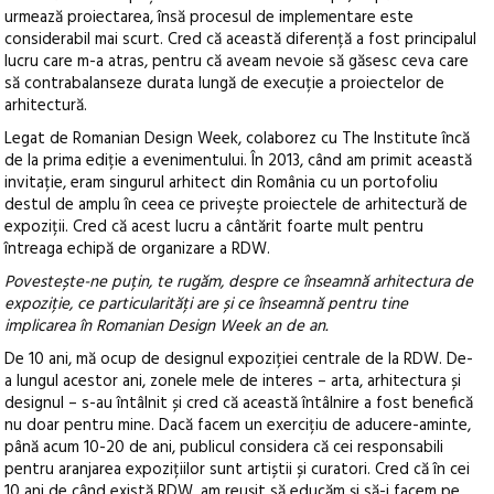
urmează proiectarea, însă procesul de implementare este
considerabil mai scurt. Cred că această diferență a fost principalul
lucru care m-a atras, pentru că aveam nevoie să găsesc ceva care
să contrabalanseze durata lungă de execuție a proiectelor de
arhitectură.
Legat de Romanian Design Week, colaborez cu The Institute încă
de la prima ediție a evenimentului. În 2013, când am primit această
invitație, eram singurul arhitect din România cu un portofoliu
destul de amplu în ceea ce privește proiectele de arhitectură de
expoziții. Cred că acest lucru a cântărit foarte mult pentru
întreaga echipă de organizare a RDW.
Povestește-ne puțin, te rugăm, despre ce înseamnă arhitectura de
expoziție, ce particularități are și ce înseamnă pentru tine
implicarea în Romanian Design Week an de an.
De 10 ani, mă ocup de designul expoziției centrale de la RDW. De-
a lungul acestor ani, zonele mele de interes – arta, arhitectura și
designul – s-au întâlnit și cred că această întâlnire a fost benefică
nu doar pentru mine. Dacă facem un exercițiu de aducere-aminte,
până acum 10-20 de ani, publicul considera că cei responsabili
pentru aranjarea expozițiilor sunt artiștii și curatori. Cred că în cei
10 ani de când există RDW, am reușit să educăm și să-i facem pe