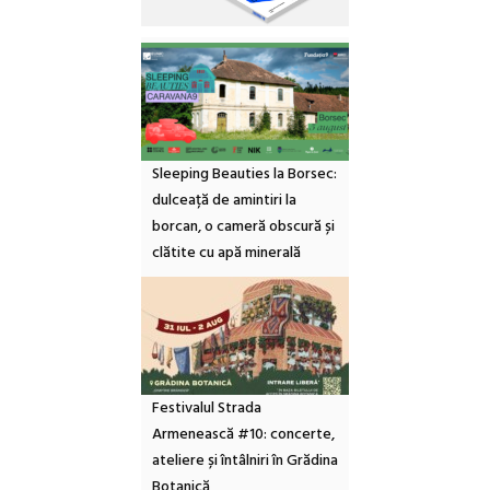
Sleeping Beauties la Borsec:
dulceață de amintiri la
borcan, o cameră obscură și
clătite cu apă minerală
Festivalul Strada
Armenească #10: concerte,
ateliere și întâlniri în Grădina
Botanică