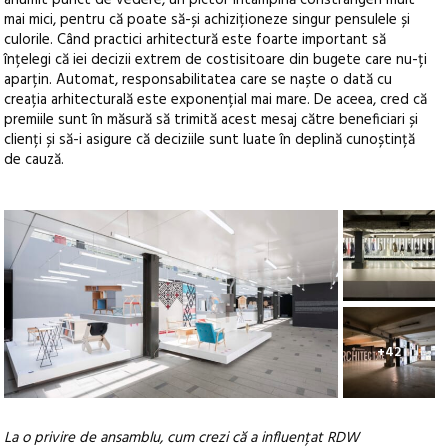
anumit punct de vedere, un pictor întâmpină constrângeri mult
mai mici, pentru că poate să-și achiziționeze singur pensulele și
culorile. Când practici arhitectură este foarte important să
înțelegi că iei decizii extrem de costisitoare din bugete care nu-ți
aparțin. Automat, responsabilitatea care se naște o dată cu
creația arhitecturală este exponențial mai mare. De aceea, cred că
premiile sunt în măsură să trimită acest mesaj către beneficiari și
clienți și să-i asigure că deciziile sunt luate în deplină cunoștință
de cauză.
+42
La o privire de ansamblu, cum crezi că a influențat RDW