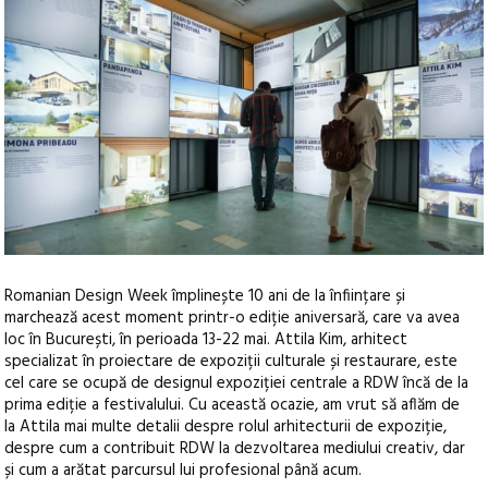
Romanian Design Week împlinește 10 ani de la înființare și
marchează acest moment printr-o ediție aniversară, care va avea
loc în București, în perioada 13-22 mai. Attila Kim, arhitect
specializat în proiectare de expoziții culturale și restaurare, este
cel care se ocupă de designul expoziției centrale a RDW încă de la
prima ediție a festivalului.
Cu această ocazie, am vrut să aflăm de
la Attila mai multe detalii despre rolul arhitecturii de expoziție,
despre cum a contribuit RDW la dezvoltarea mediului creativ, dar
și cum a arătat parcursul lui profesional până acum.