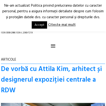
Ne-am actualizat Politica privind prelucrarea datelor cu caracter
Deschide
RO
EN
personal, pentru a asigura informaţii detaliate despre cum folosim
şi protejăm datele dvs. cu caracter personal şi drepturile dvs.
Arhitectură.
Oraș.
Societate.
Citeste mai mult
Accept
revistă online
ISSN 3008-2986 ISSN-L 2069-721X
≡
ARTICOLE
De vorbă cu Attila Kim, arhitect și
designerul expoziției centrale a
RDW