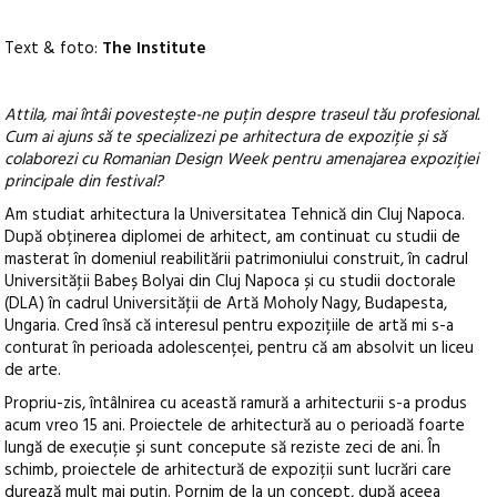
Text & foto:
The Institute
Attila, mai întâi povestește-ne puțin despre traseul tău profesional.
Cum ai ajuns să te specializezi pe arhitectura de expoziție și să
colaborezi cu Romanian Design Week pentru amenajarea expoziției
principale din festival?
Am studiat arhitectura la Universitatea Tehnică din Cluj Napoca.
După obținerea diplomei de arhitect, am continuat cu studii de
masterat în domeniul reabilitării patrimoniului construit, în cadrul
Universităţii Babeș Bolyai din Cluj Napoca și cu studii doctorale
(DLA) în cadrul Universităţii de Artă Moholy Nagy, Budapesta,
Ungaria. Cred însă că interesul pentru expozițiile de artă mi s-a
conturat în perioada adolescenței, pentru că am absolvit un liceu
de arte.
Propriu-zis, întâlnirea cu această ramură a arhitecturii s-a produs
acum vreo 15 ani. Proiectele de arhitectură au o perioadă foarte
lungă de execuție și sunt concepute să reziste zeci de ani. În
schimb, proiectele de arhitectură de expoziții sunt lucrări care
durează mult mai puțin. Pornim de la un concept, după aceea