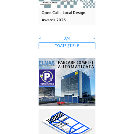
rc
Open Call – Local Design
Anuala de artă urbană
Festi
Awards 2026
Artown NOW #5:
revine
Gramatica libertății
ediție
<
3/4
>
TOATE ȘTIRILE