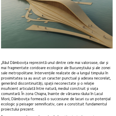
„Râul Dâmbovița reprezintă unul dintre cele mai valoroase, dar și
mai fragmentate coridoare ecologice ale Bucureștiului și ale zonei
sale metropolitane. Intervențiile realizate de-a lungul timpului în
proximitatea sa au avut un caracter punctual și adesea necorelat,
generând discontinuități, spații neconectate și o relație
insuficient articulată între natură, mediul construit și viața
comunitară. În zona Chiajna, înainte de vărsarea râului în Lacul
Morii, Dâmbovița formează o succesiune de lacuri cu un potențial
ecologic și peisager semnificativ, care a constituit fundamentul
proiectului prezent.