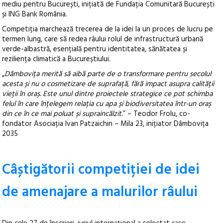
mediu pentru București, inițiată de Fundația Comunitară București
și ING Bank România.
Competiția marchează trecerea de la idei la un proces de lucru pe
termen lung, care să redea râului rolul de infrastructură urbană
verde-albastră, esențială pentru identitatea, sănătatea și
reziliența climatică a Bucureștiului.
„
Dâmbovița merită să aibă parte de o transformare pentru secolul
acesta și nu o cosmetizare de suprafață, fără impact asupra calității
vieții în oraș. Este unul dintre proiectele strategice ce pot schimba
felul în care înțelegem relația cu apa și biodiversitatea într-un oraș
din ce în ce mai poluat și supraincălzit
.” – Teodor Frolu, co-
fondator Asociația Ivan Patzaichin – Mila 23, inițiator Dâmbovița
2035
Câștigătorii competiției de idei
de amenajare a malurilor râului