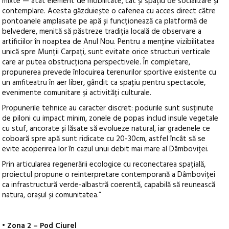
mixte — atât element de mobilitate, cât și spațiu de socializare și
contemplare. Acesta găzduiește o cafenea cu acces direct către
pontoanele amplasate pe apă și funcționează ca platformă de
belvedere, menită să păstreze tradiția locală de observare a
artificiilor în noaptea de Anul Nou. Pentru a menține vizibilitatea
unică spre Munții Carpați, sunt evitate orice structuri verticale
care ar putea obstrucționa perspectivele. În completare,
propunerea prevede înlocuirea terenurilor sportive existente cu
un amfiteatru în aer liber, gândit ca spațiu pentru spectacole,
evenimente comunitare și activități culturale.
Propunerile tehnice au caracter discret: podurile sunt susținute
de piloni cu impact minim, zonele de popas includ insule vegetale
cu stuf, ancorate și lăsate să evolueze natural, iar gradenele ce
coboară spre apă sunt ridicate cu 20-30cm, astfel încât să se
evite acoperirea lor în cazul unui debit mai mare al Dâmboviței.
Prin articularea regenerării ecologice cu reconectarea spațială,
proiectul propune o reinterpretare contemporană a Dâmboviței
ca infrastructură verde-albastră coerentă, capabilă să reunească
natura, orașul și comunitatea.”
• Zona 2 – Pod Ciurel