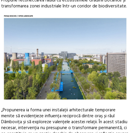
Propune reconectarea râului cu ecosistemele Grădinii Botanice și
transformarea zonei industriale într-un coridor de biodiversitate.
„Propunerea ia forma unei instalații arhitecturale temporare
menite să evidențieze influența reciprocă dintre oraș și râul
Dâmbovița și să exploreze valențele acestei relații. În acest stadiu
necesar, intervenția nu presupune o transformare permanentă, ci