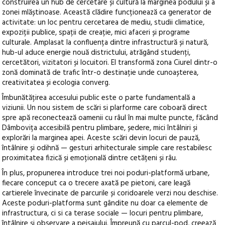
construirea un hub de cercetare și cultură la marginea podului și a
zonei mlăștinoase. Această clădire funcționează ca generator de
activitate: un loc pentru cercetarea de mediu, studii climatice,
expoziții publice, spații de creație, mici afaceri și programe
culturale. Amplasat la confluența dintre infrastructură și natură,
hub-ul aduce energie nouă districtului, atrăgând studenți,
cercetători, vizitatori și locuitori. El transformă zona Ciurel dintr-o
zonă dominată de trafic într-o destinație unde cunoașterea,
creativitatea și ecologia converg.
Îmbunătățirea accesului public este o parte fundamentală a
viziunii. Un nou sistem de scări si plarforme care coboară direct
spre apă reconectează oamenii cu râul în mai multe puncte, făcând
Dâmbovița accesibilă pentru plimbare, ședere, mici întâlniri și
explorări la marginea apei. Aceste scări devin locuri de pauză,
întâlnire și odihnă — gesturi arhitecturale simple care restabilesc
proximitatea fizică și emoțională dintre cetățeni și râu.
În plus, propunerea introduce trei noi poduri-platformă urbane,
fiecare conceput ca o trecere axată pe pietoni, care leagă
cartierele învecinate de parcurile și coridoarele verzi nou deschise.
Aceste poduri-platforma sunt gândite nu doar ca elemente de
infrastructura, ci si ca terase sociale — locuri pentru plimbare,
întâlnire și observare a peisajului. Împreună cu parcul-pod, creează