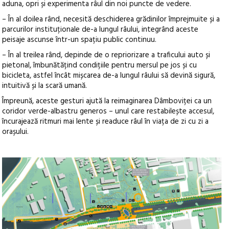
aduna, opri și experimenta râul din noi puncte de vedere.
– În al doilea rând, necesită deschiderea grădinilor împrejmuite și a
parcurilor instituționale de-a lungul râului, integrând aceste
peisaje ascunse într-un spațiu public continuu.
– În al treilea rând, depinde de o repriorizare a traficului auto și
pietonal, îmbunătățind condițiile pentru mersul pe jos și cu
bicicleta, astfel încât mișcarea de-a lungul râului să devină sigură,
intuitivă și la scară umană.
Împreună, aceste gesturi ajută la reimaginarea Dâmboviței ca un
coridor verde-albastru generos – unul care restabilește accesul,
încurajează ritmuri mai lente și readuce râul în viața de zi cu zi a
orașului.