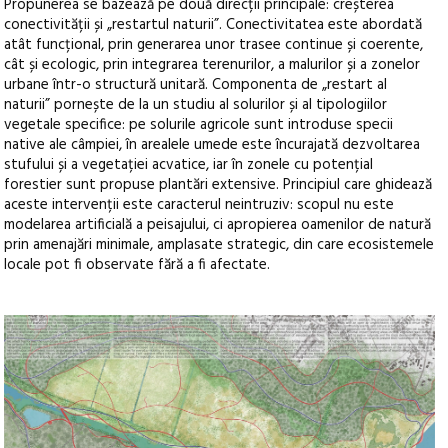
Propunerea se bazează pe două direcții principale: creșterea
conectivității și „restartul naturii”. Conectivitatea este abordată
atât funcțional, prin generarea unor trasee continue și coerente,
cât și ecologic, prin integrarea terenurilor, a malurilor și a zonelor
urbane într-o structură unitară. Componenta de „restart al
naturii” pornește de la un studiu al solurilor și al tipologiilor
vegetale specifice: pe solurile agricole sunt introduse specii
native ale câmpiei, în arealele umede este încurajată dezvoltarea
stufului și a vegetației acvatice, iar în zonele cu potențial
forestier sunt propuse plantări extensive. Principiul care ghidează
aceste intervenții este caracterul neintruziv: scopul nu este
modelarea artificială a peisajului, ci apropierea oamenilor de natură
prin amenajări minimale, amplasate strategic, din care ecosistemele
locale pot fi observate fără a fi afectate.