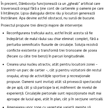
În prezent, Dâmbovița funcționează ca un „jgheab” artificial care
traversează orașul fără a ține cont de cartierele și oamenii pe care
îi întâlnește. Lipsa dialogului dintre râu și locuitori generează
înstrăinare. Apa devine astfel obstacol, nu sursă de bucurie.
Proiectul propune trei direcții majore de intervenție:
Reconfigurarea traficului auto, astfel încât acesta să fie
îndepărtat de malul râului sau chiar eliminat complet, fără a
perturba semnificativ fluxurile de circulație. Soluția rezolvă
conflicte existente și transformă trei tronsoane de șosea
(fiecare cu câte trei benzi) în parcuri longitudinale.
Crearea unui nucleu atractiv, atât pentru locuitorii zonei –
printr-un parc de cartier –, cât și pentru vizitatorii din restul
orașului, atrași de activitățile sportive și recreaționale
propuse. Oamenii sunt invitați atât să privească spectacolul
de pe apă, cât și să participe la el, indiferent de nivelul de
experiență. Circulațiile pietonale sunt repoziționate mult mai
aproape de luciul apei, atât în plan, cât și în secțiune verticală.
Amenajarea unor zone cu vegetație variată, menite să