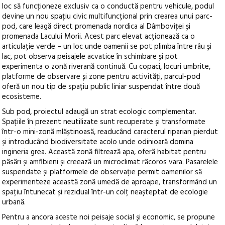
loc să funcționeze exclusiv ca o conductă pentru vehicule, podul
devine un nou spațiu civic multifuncțional prin crearea unui parc-
pod, care leagă direct promenada nordica al Dâmboviței și
promenada Lacului Morii. Acest parc elevat acționează ca o
articulație verde – un loc unde oamenii se pot plimba între râu și
lac, pot observa peisajele acvatice în schimbare și pot
experimenta o zonă riverană continuă. Cu copaci, locuri umbrite,
platforme de observare și zone pentru activități, parcul-pod
oferă un nou tip de spațiu public liniar suspendat între două
ecosisteme.
Sub pod, proiectul adaugă un strat ecologic complementar.
Spațiile în prezent neutilizate sunt recuperate și transformate
într-o mini-zonă mlăștinoasă, readucând caracterul riparian pierdut
și introducând biodiversitate acolo unde odinioară domina
ingineria grea. Această zonă filtrează apa, oferă habitat pentru
păsări și amfibieni și creează un microclimat răcoros vara. Pasarelele
suspendate și platformele de observație permit oamenilor să
experimenteze această zonă umedă de aproape, transformând un
spațiu întunecat și rezidual într-un colț neașteptat de ecologie
urbană.
Pentru a ancora aceste noi peisaje social și economic, se propune