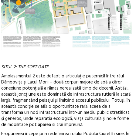
SITUL 2: THE SOFT GATE
Amplasamentul 2 este defapt o articulație puternică între râul
Dâmbovița și Lacul Morii – două corpuri majore de apă a căror
conexiune potențială a rămas nerealizată timp de decenii. Astăzi,
această joncțiune este dominată de infrastructura rutieră la scară
largă, fragmentând peisajul și limitând accesul publicului. Totuși, în
această condiție se află o oportunitate rară: aceea de a
transforma un nod infrastructural într-un mediu public stratificat
și generos, unde reparatia ecologică, viața culturală și noile forme
de mobilitate pot aparea si trai împreună.
Propunerea începe prin redefinirea rolului Podului Ciurel în sine. În