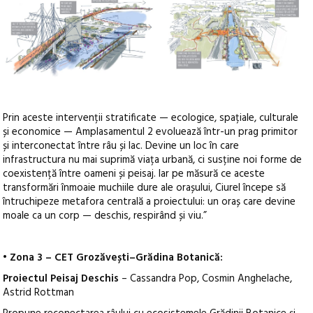
Prin aceste intervenții stratificate — ecologice, spațiale, culturale
și economice — Amplasamentul 2 evoluează într-un prag primitor
și interconectat între râu și lac. Devine un loc în care
infrastructura nu mai suprimă viața urbană, ci susține noi forme de
coexistență între oameni și peisaj. Iar pe măsură ce aceste
transformări înmoaie muchiile dure ale orașului, Ciurel începe să
întruchipeze metafora centrală a proiectului: un oraș care devine
moale ca un corp — deschis, respirând și viu.”
• Zona 3 – CET Grozăvești–Grădina Botanică:
Proiectul Peisaj Deschis
– Cassandra Pop, Cosmin Anghelache,
Astrid Rottman