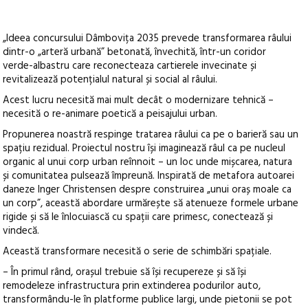
„Ideea concursului Dâmbovița 2035 prevede transformarea râului
dintr-o „arteră urbană” betonată, învechită, într-un coridor
verde-albastru care reconecteaza cartierele invecinate și
revitalizează potențialul natural și social al râului.
Acest lucru necesită mai mult decât o modernizare tehnică –
necesită o re-animare poetică a peisajului urban.
Propunerea noastră respinge tratarea râului ca pe o barieră sau un
spațiu rezidual. Proiectul nostru își imaginează râul ca pe nucleul
organic al unui corp urban reînnoit – un loc unde mișcarea, natura
și comunitatea pulsează împreună. Inspirată de metafora autoarei
daneze Inger Christensen despre construirea „unui oraș moale ca
un corp”, această abordare urmărește să atenueze formele urbane
rigide și să le înlocuiască cu spații care primesc, conectează și
vindecă.
Această transformare necesită o serie de schimbări spațiale.
– În primul rând, orașul trebuie să își recupereze și să își
remodeleze infrastructura prin extinderea podurilor auto,
transformându-le în platforme publice largi, unde pietonii se pot