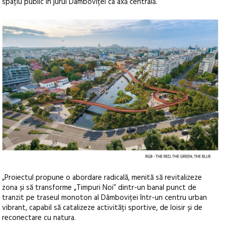
spațiu public în jurul Dâmboviței ca axă centrală.
„Proiectul propune o abordare radicală, menită să revitalizeze
zona și să transforme „Timpuri Noi” dintr-un banal punct de
tranzit pe traseul monoton al Dâmboviței într-un centru urban
vibrant, capabil să catalizeze activități sportive, de loisir și de
reconectare cu natura.