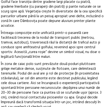
Golful face tranziția dintre gradene largi placate cu piatră,
gradene înierbate (cu parapeți din piatră) și pante naturale ce se
scurg spre apă. Vegetația crește în diversitate de la cea specifică
parcurilor urbane până la un peisaj apropiat unei delte, incluzând o
zonă în care Dâmbovița poate depune aluviuni printer plante
acvatice.
Întreaga compoziție este unificată printr-o pasarelă care
facilitează trecerea de la nodul de transport public (metrou,
tramvai, autobuz), traversează râul la distanță de traficul auto și
conduce spre amfiteatrul golfului, revenind apoi spre centrul
sportiv. Această „curea roșie” devine un simbol vizual, nu doar o
legătură funcțională între maluri.
În zona de caiac polo sunt prevăzute două poduri plutitoare:
grilaje metalice dense, susținute de flotoare, care delimitează
terenurile. Podul din aval are și rol de protecție (în proximitatea
stăvilarului), iar cel din amonte este destinat publicului, legând
cele doua cartiere. Aici se încurajează o experiență participativă
spontană între persoane necunoscute: depășirea unui număr de
20–30 de persoane face ca puntea să se scufunde ușor (aprox. 3
cm), creând riscul contactului picioarelor cu apa. Grupul decide
împreună dacă transformă situația într-un joc, intrând desculți în