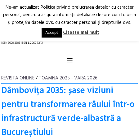
Ne-am actualizat Politica privind prelucrarea datelor cu caracter
Deschide
RO
EN
personal, pentru a asigura informaţii detaliate despre cum folosim
şi protejăm datele dvs. cu caracter personal şi drepturile dvs.
Arhitectură.
Oraș.
Societate.
Citeste mai mult
Accept
revistă online
ISSN 3008-2986 ISSN-L 2069-721X
≡
REVISTA ONLINE
/
TOAMNA 2025 - VARA 2026
Dâmbovița 2035: șase viziuni
pentru transformarea râului într-o
infrastructură verde-albastră a
Bucureștiului