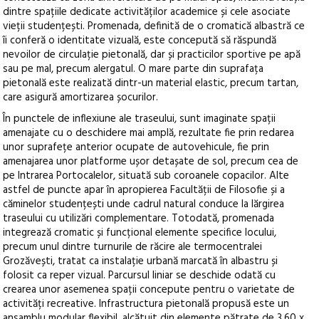
dintre spațiile dedicate activităților academice și cele asociate
vieții studențești. Promenada, definită de o cromatică albastră ce
îi conferă o identitate vizuală, este concepută să răspundă
nevoilor de circulație pietonală, dar și practicilor sportive pe apă
sau pe mal, precum alergatul. O mare parte din suprafața
pietonală este realizată dintr-un material elastic, precum tartan,
care asigură amortizarea șocurilor.
În punctele de inflexiune ale traseului, sunt imaginate spații
amenajate cu o deschidere mai amplă, rezultate fie prin redarea
unor suprafețe anterior ocupate de autovehicule, fie prin
amenajarea unor platforme ușor detașate de sol, precum cea de
pe Intrarea Portocalelor, situată sub coroanele copacilor. Alte
astfel de puncte apar în apropierea Facultății de Filosofie și a
căminelor studențești unde cadrul natural conduce la lărgirea
traseului cu utilizări complementare. Totodată, promenada
integrează cromatic și funcțional elemente specifice locului,
precum unul dintre turnurile de răcire ale termocentralei
Grozăvești, tratat ca instalație urbană marcată în albastru și
folosit ca reper vizual. Parcursul liniar se deschide odată cu
crearea unor asemenea spații concepute pentru o varietate de
activități recreative. Infrastructura pietonală propusă este un
ansamblu modular flexibil, alcătuit din elemente pătrate de 3,60 x