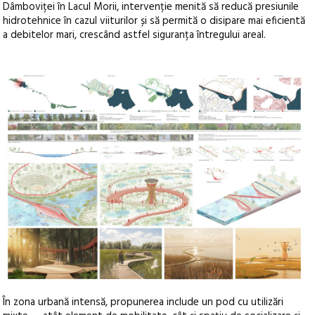
Dâmboviței în Lacul Morii, intervenție menită să reducă presiunile
hidrotehnice în cazul viiturilor și să permită o disipare mai eficientă
a debitelor mari, crescând astfel siguranța întregului areal.
În zona urbană intensă, propunerea include un pod cu utilizări