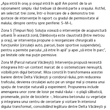
„Apa intră în oraș și orașul intră în apă! Am pornit de la un
raționament simplu: râul trebuie să devină parte a orașului. Astfel,
am selectat trei zone, într-o încercare de a demonstra trei
ipoteze de intervenție în raport cu gradul de permisivitate al
malului, dinspre centru spre periferie: S–M–L.
Zona S (Timpuri Noi): Soluția vizează o intervenție de acupunctură
urbană. În această zonă, Dâmbovița este claustrată (între metrou
și oraș), iar intervenția propune o reorganizare chirurgicală a
funcțiunilor (circulații auto, parcuri, baze sportive suspendate),
pentru a permite parcului „să intre în apă” și apei „să intre în parc”,
pe limitele cele mai puțin permisive.
Zona M (Parcul natural Văcărești): Intervenția propusă necesită
integrarea într-un context marcat de o sistematizare nereușită,
vizibilă prin digul betonat. Miza constă în transformarea acestei
bariere dintre Delta Văcărești și coridorul râului, prin reducerea
traficului, devierea circulației auto pe un singur mal și crearea unui
spațiu de tranziție naturală și experiment. Propunerea include
amenajarea unor zone de loisir pe malul râului – o plajă sălbatică,
promenade, piste de biciclete –, înlocuirea betonului cu vegetație
și integrarea unui centru de cercetare și vizitare în interiorul
digului transformat, consolidând legătura dintre Delta Văcărești și