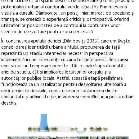
se constituie ca un spațiu deschis de observare și reflecție asupra
potențialului urban al coridorului verde-albastru. Prin relevarea
vizuală a cursului Dâmboviței, un peisaj liniar, marcat de coeziune și
tranziție, se creează o experiență critică și participativă, oferind
utilizatorilor posibilitatea de a contribui la conturarea unor
scenarii de dezvoltare pentru zona cercetată.
În continuarea apelului de idei „Dâmbovița 2035”, care urmărește
consolidarea identității urbane a râului, propunerea de față
reprezintă un stadiu intermediar necesar în perspectiva
implementării unei intervenții cu caracter permanent. Realizarea
unei structuri temporare permite atât o analiză aprofundată a
ariei de studiu, cât și implicarea locuitorilor orașului și a
autorităților publice locale. Astfel, această etapă preliminară
funcționează ca un catalizator pentru dezvoltarea ulterioară a
unor proiecte durabile, construite prin colaborarea dintre
comunitate și administrație, în vederea modelării unui peisaj urban
deschis.