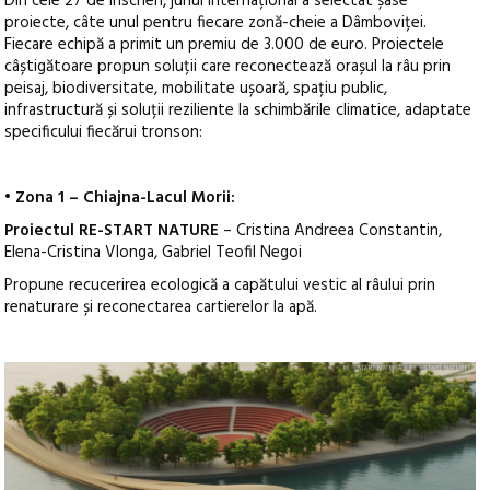
Din cele 27 de înscrieri, juriul internațional a selectat șase
proiecte, câte unul pentru fiecare zonă-cheie a Dâmboviței.
Fiecare echipă a primit un premiu de 3.000 de euro. Proiectele
câștigătoare propun soluții care reconectează orașul la râu prin
peisaj, biodiversitate, mobilitate ușoară, spațiu public,
infrastructură și soluții reziliente la schimbările climatice, adaptate
specificului fiecărui tronson:
• Zona 1 – Chiajna-Lacul Morii:
Proiectul RE-START NATURE
– Cristina Andreea Constantin,
Elena-Cristina Vlonga, Gabriel Teofil Negoi
Propune recucerirea ecologică a capătului vestic al râului prin
renaturare și reconectarea cartierelor la apă.