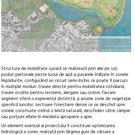
Structura de mobilitate ușoară se realizează prin alei pe sol,
poduri pietonale peste luciul de apă și pasarele înălțate în zonele
împădurite, configurând un circuit semi-închis ce poate fi parcurs
în multiple moduri: trasee directe pentru mobilitatea cotidiană,
trasee ocolite pentru recreere, alergare sau ciclism. Fiecare
segment oferă o experiență distinctă, și anume zone de vegetație
specifică luncilor, sectoare forestiere dense ce se deschid spre
zonele construite creînd o limită naturală, deschideri către câmpie
sau porțiuni aflate în imediata apropiere a apei.
Un element esențial al proiectului îl constituie optimizarea
hidrologică a zonei, realizată prin lărgirea gurii de vărsare a