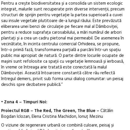
Pentru a crește biodiversitatea și a consolida un sistem ecologic
integrat, malurile sunt recuperate prin diverse intervenții, precum
structuri de sprijin pentru vegetație la partea superioară a cuvei
sau insule vegetale plutitoare de-a lungul râului. Este prevăzută
eliberarea unei benzi de circulație pe fiecare mal al Dâmboviței,
pentru a reduce suprafața carosabilului, a mări numărul de arbori
plantați și a crea un cadru pietonal mai permeabil. De asemenea în
vecinătate, în incinta centrului comercial Orhideea, se propune,
într-o primă fază, transformarea parțială a parcării într-un spațiu
public mai apropiat de natură. O parte dintre locurile ocupate de
mașini sunt refolosite ca spații cu vegetație lemnoasă și ierboasă,
în vreme ce întreaga arie tratată este conectată la malul
Dâmboviței. Această întoarcere constantă către râu reflectă
întregul demers, privit sub forma unui dialog comunitar: un peisaj
deschis spre dezbatere publică.”
• Zona 4 – Timpuri Noi:
Proiectul RGB – The Red, The Green, The Blue –
Cătălin
Bogdan Iclozan, Elena Cristina Machidon, Ionuț Mezinu
O viziune de regenerare urbană ce combină culoare, peisaj și