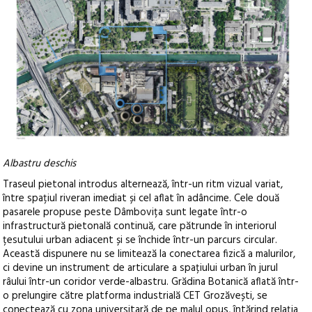
Albastru deschis
Traseul pietonal introdus alternează, într-un ritm vizual variat,
între spațiul riveran imediat și cel aflat în adâncime. Cele două
pasarele propuse peste Dâmbovița sunt legate într-o
infrastructură pietonală continuă, care pătrunde în interiorul
țesutului urban adiacent și se închide într-un parcurs circular.
Această dispunere nu se limitează la conectarea fizică a malurilor,
ci devine un instrument de articulare a spațiului urban în jurul
râului într-un coridor verde-albastru. Grădina Botanică aflată într-
o prelungire către platforma industrială CET Grozăvești, se
conectează cu zona universitară de pe malul opus, întărind relația