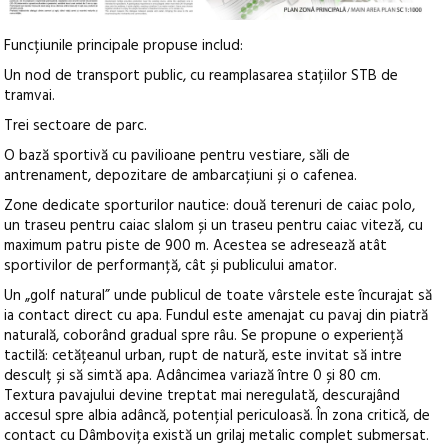
Funcțiunile principale propuse includ:
Un nod de transport public, cu reamplasarea stațiilor STB de
tramvai.
Trei sectoare de parc.
O bază sportivă cu pavilioane pentru vestiare, săli de
antrenament, depozitare de ambarcațiuni și o cafenea.
Zone dedicate sporturilor nautice: două terenuri de caiac polo,
un traseu pentru caiac slalom și un traseu pentru caiac viteză, cu
maximum patru piste de 900 m. Acestea se adresează atât
sportivilor de performanță, cât și publicului amator.
Un „golf natural” unde publicul de toate vârstele este încurajat să
ia contact direct cu apa. Fundul este amenajat cu pavaj din piatră
naturală, coborând gradual spre râu. Se propune o experiență
tactilă: cetățeanul urban, rupt de natură, este invitat să intre
desculț și să simtă apa. Adâncimea variază între 0 și 80 cm.
Textura pavajului devine treptat mai neregulată, descurajând
accesul spre albia adâncă, potențial periculoasă. În zona critică, de
contact cu Dâmbovița există un grilaj metalic complet submersat.