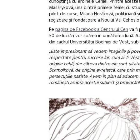
cunoștință cu eroinele Cehiei. Printre aceste
Masaryková, una dintre primele femei cu studi
pilot de curse, Milada Horáková, politiciană ș
regizoare și fondatoare a Noului Val Cehoslova
Pe
pagina de Facebook a Centrului Ceh
va fi 
50 de lucrări vor apărea în următorea lună. A
din cadrul Universității Boemiei de Vest, sub
„
Este impresionant să vedem imaginile și poveș
respectate pentru succese lor, cum ar fi Věr
origine cehă, dar câteva dintre ele sunt uitate,
Schmolková, de origine evreiască, care prin mu
persecuțiile naziste. Avem în plan să aducem în 
românești asupra acestui subiect și provocări