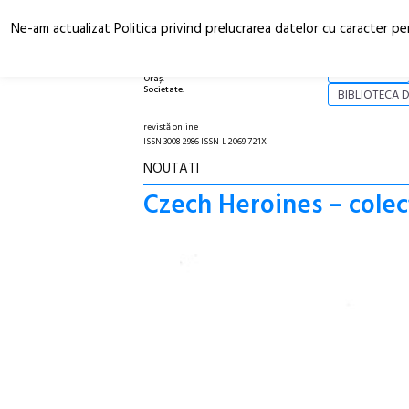
Ne-am actualizat Politica privind prelucrarea datelor cu caracter pe
Arhitectură.
NOI
Oraș.
Societate.
BIBLIOTECA D
revistă online
ISSN 3008-2986 ISSN-L 2069-721X
NOUTATI
Czech Heroines – colecț