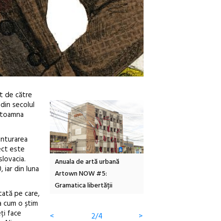
it de către
 din secolul
r toamna
onturarea
iect este
slovacia.
Local Design
Anuala de artă urbană
Festivalul Cinemascop
 iar din luna
6
Artown NOW #5:
revine la Eforie Sud cu a
Gramatica libertății
ediție
tată pe care,
șa cum o știm
eți face
<
2/4
>