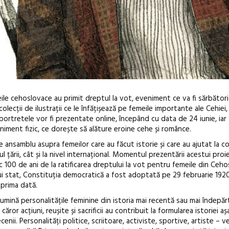
ile cehoslovace au primit dreptul la vot, eveniment ce va fi sărbător
lecții de ilustrații ce le înfățișează pe femeile importante ale Cehiei,
portretele vor fi prezentate online, începând cu data de 24 iunie, ia
eniment fizic, ce dorește să alăture eroine cehe și românce.
 ansamblu asupra femeilor care au făcut istorie și care au ajutat la c
elul țării, cât și la nivel internațional. Momentul prezentării acestui pro
100 de ani de la ratificarea dreptului la vot pentru femeile din Ceho
Open Call – 
i stat, Constituția democratică a fost adoptată pe 29 februarie 1920,
Awards 202
 prima dată.
lumină personalitățile feminine din istoria mai recentă sau mai îndepăr
ăror acțiuni, reușite și sacrificii au contribuit la formularea istoriei a
cenii. Personalități politice, scriitoare, activiste, sportive, artiste – v