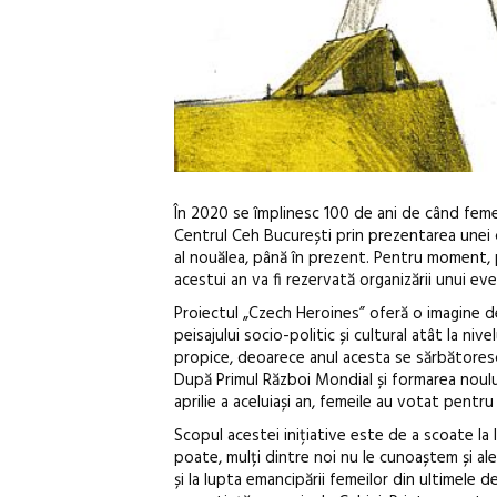
În 2020 se împlinesc 100 de ani de când feme
Centrul Ceh București prin prezentarea unei co
al nouălea, până în prezent. Pentru moment, 
acestui an va fi rezervată organizării unui ev
Proiectul „Czech Heroines” oferă o imagine de
peisajului socio-politic și cultural atât la niv
propice, deoarece anul acesta se sărbătoresc 
După Primul Război Mondial și formarea noulu
aprilie a aceluiași an, femeile au votat pentru
Scopul acestei inițiative este de a scoate la 
poate, mulți dintre noi nu le cunoaștem și ale c
și la lupta emancipării femeilor din ultimele de