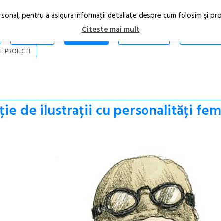
rsonal, pentru a asigura informaţii detaliate despre cum folosim şi pr
Citeste mai mult
ARTICOLE
STIRI
REVISTA PRINT
CONTACT
E PROIECTE
ie de ilustrații cu personalități fe