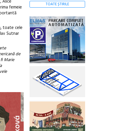
, Alice
TOATE ȘTIRILE
prima femeie
mportantă
m
, toate cele
slav Sutnar
arte
mericană de
 fi Marie
a
vele