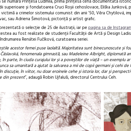
a se numără Prințesa Ludmila, prima prințesă cehă documentată istoric
i superioare și fondatoarea Cruci Roșii cehoslovace, Eliška Junková, 
i victimă a crimelor sistemului comunist din anii ’50, Věra Chytilová, i
c, sau Adriena Šimotová, pictoriță și artist grafic.
prezentată o selecție de 25 de ilustrații, iar pe
pagina sa de Instagra
cestea au fost realizate de studenții Facultății de Artă și Design Ladi
 îndrumarea Renátei Fučíková, curatoarea seriei.
tile acestor femei puse laolaltă. Majoritatea sunt binecunoscute și fo
a Čáslavská, fenomenala gimnastă, sau Madeleine Albright, diplomată a
 în parte, în ciuda curajului lor și a poveștilor de viață – un exemplu ar
nca sa umanitară a ajutat la salvarea a mii de copii germani și cehi de l
discuție, în viitor, nu doar eroinele cehe și istoria lor, dar și perspecti
le din prezent
”, adaugă Robin Ujfaluši, directorul Centrului Ceh.