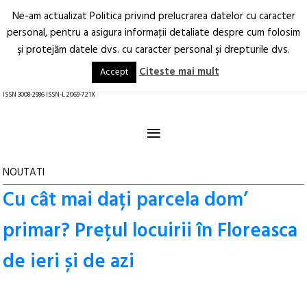
Ne-am actualizat Politica privind prelucrarea datelor cu caracter
Deschide
RO
EN
personal, pentru a asigura informaţii detaliate despre cum folosim
şi protejăm datele dvs. cu caracter personal şi drepturile dvs.
Arhitectură.
Oraș.
Societate.
Citeste mai mult
Accept
revistă online
ISSN 3008-2986 ISSN-L 2069-721X
≡
NOUTATI
Cu cât mai dați parcela dom’
primar? Prețul locuirii în Floreasca
de ieri și de azi