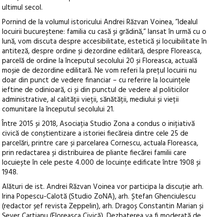
ultimul secol.
Pornind de la volumul istoricului Andrei Răzvan Voinea, ”Idealul
locuirii bucureștene: familia cu casă și grădină,” lansat în urmă cu o
lună, vom discuta despre accesibilitate, estetică și locuibilitate în
antiteză, despre ordine și dezordine edilitară, despre Floreasca,
parcelă de ordine la începutul secolului 20 și Floreasca, actuală
moșie de dezordine edilitară. Ne vom referi la prețul locuirii nu
doar din punct de vedere financiar – cu referire la locuințele
ieftine de odinioară, ci și din punctul de vedere al politicilor
administrative, al calității vieții, sănătății, mediului și vieții
comunitare la începutul secolului 21.
Între 2015 și 2018, Asociația Studio Zona a condus o inițiativă
civică de conștientizare a istoriei fiecăreia dintre cele 25 de
parcelări, printre care și parcelarea Cornescu, actuala Floreasca,
prin redactarea și distribuirea de pliante fiecărei familii care
locuiește în cele peste 4.000 de locuințe edificate între 1908 și
1948.
Alături de ist. Andrei Răzvan Voinea vor participa la discuție arh.
Irina Popescu-Calotă (Studio ZoNA), arh. Ștefan Ghenciulescu
(redactor șef revista Zeppelin), arh. Dragoș Constantin Marian și
Sever Cartianu (Floreasca Civică). Dezbaterea va fi moderată de