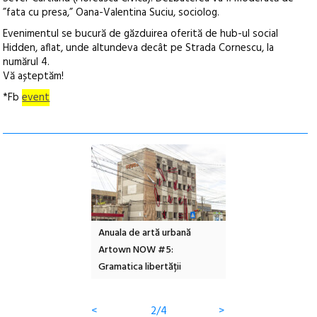
”fata cu presa,” Oana-Valentina Suciu, sociolog.
Evenimentul se bucură de găzduirea oferită de hub-ul social
Hidden, aflat, unde altundeva decât pe Strada Cornescu, la
numărul 4.
Vă așteptăm!
*Fb
event
l – Local Design
Anuala de artă urbană
Festivalul Cinemas
 2026
Artown NOW #5:
revine la Eforie Sud 
Gramatica libertății
ediție
<
2/4
>