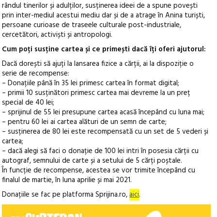
rândul tinerilor și adulților, susținerea ideei de a spune povești
prin inter-mediul acestui mediu dar și de a atrage în Anina turiști,
persoane curioase de traseele culturale post-industriale,
cercetători, activiști și antropologi.
Cum poți susține cartea și ce primești dacă îți oferi ajutorul:
Dacă dorești să ajuți la lansarea fizice a cărții, ai la dispoziție o
serie de recompense:
– Donațiile până în 35 lei primesc cartea în format digital;
– primii 10 susținători primesc cartea mai devreme la un preț
special de 40 lei;
– sprijinul de 55 lei presupune cartea acasă începând cu luna mai;
– pentru 60 lei ai cartea alături de un semn de carte;
– susținerea de 80 lei este recompensată cu un set de 5 vederi și
cartea;
– dacă alegi să faci o donație de 100 lei intri în posesia cărții cu
autograf, semnului de carte și a setului de 5 cărți poștale.
În funcție de recompense, acestea se vor trimite începând cu
finalul de martie, în luna aprilie și mai 2021.
Donațiile se fac pe platforma Sprijina.ro,
aici
.