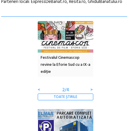
Parteneri locali: ExpressDeBanat.ro, Resita.ro, GhidulBanatului.ro
e artă urbană
Festivalul Cinemascop
Sleeping Beauties la
NOW #5:
revine la Eforie Sud cu a IX-a
dulceață de amintiri 
 libertății
ediție
borcan, o cameră ob
clătite cu apă miner
<
3/4
>
TOATE ȘTIRILE