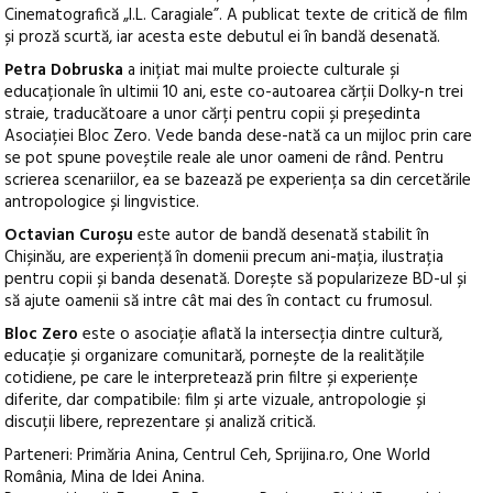
Cinematografică „I.L. Caragiale”. A publicat texte de critică de film
și proză scurtă, iar acesta este debutul ei în bandă desenată.
Petra Dobruska
a inițiat mai multe proiecte culturale și
educaționale în ultimii 10 ani, este co-autoarea cărții Dolky-n trei
straie, traducătoare a unor cărți pentru copii și președinta
Asociației Bloc Zero. Vede banda dese-nată ca un mijloc prin care
se pot spune poveștile reale ale unor oameni de rând. Pentru
scrierea scenariilor, ea se bazează pe experiența sa din cercetările
antropologice și lingvistice.
Octavian Curoșu
este autor de bandă desenată stabilit în
Chișinău, are experiență în domenii precum ani-mația, ilustrația
pentru copii și banda desenată. Dorește să popularizeze BD-ul și
să ajute oamenii să intre cât mai des în contact cu frumosul.
Bloc Zero
este o asociație aflată la intersecția dintre cultură,
educație și organizare comunitară, pornește de la realitățile
cotidiene, pe care le interpretează prin filtre și experiențe
diferite, dar compatibile: film și arte vizuale, antropologie și
discuții libere, reprezentare și analiză critică.
Parteneri: Primăria Anina, Centrul Ceh, Sprijina.ro, One World
România, Mina de Idei Anina.