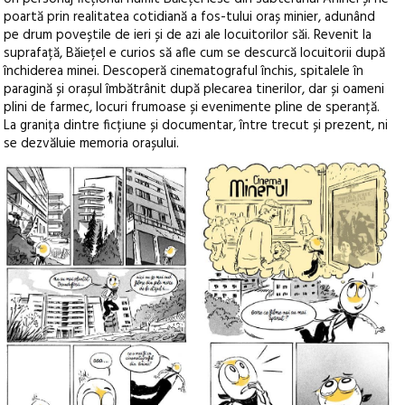
poartă prin realitatea cotidiană a fos-tului oraș minier, adunând
pe drum poveștile de ieri și de azi ale locuitorilor săi. Revenit la
suprafață, Băiețel e curios să afle cum se descurcă locuitorii după
închiderea minei. Descoperă cinematograful închis, spitalele în
paragină și orașul îmbătrânit după plecarea tinerilor, dar și oameni
plini de farmec, locuri frumoase și evenimente pline de speranță.
La granița dintre ficțiune și documentar, între trecut și prezent, ni
se dezvăluie memoria orașului.