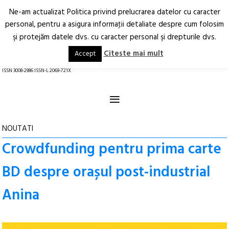
Ne-am actualizat Politica privind prelucrarea datelor cu caracter
Deschide
RO
EN
personal, pentru a asigura informaţii detaliate despre cum folosim
şi protejăm datele dvs. cu caracter personal şi drepturile dvs.
Arhitectură.
Oraș.
Societate.
Citeste mai mult
Accept
revistă online
ISSN 3008-2986 ISSN-L 2069-721X
≡
NOUTATI
Crowdfunding pentru prima carte
BD despre orașul post-industrial
Anina