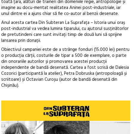
toată țara, alături de traineri din domeniile regie, antropologie și
imagine au docu-mentat realitatea Aninei post-industriale, iar
unul dintre ei a ajuns chiar să fie co-autor al benzii desenate.
Anul acesta cartea Din Subteran La Suprafața – Istoria unui oraș
post-industrial va vedea lumina tiparului, cu ajutorul susținătorlor
de pretutindeni care sunt invitați timp de două luni să sprijine
lansarea prin donații.
Obiectivul campaniei este de a strânge fonduri (15.000 lei) pentru
o producția cărții, costurile de tipar a 500 de exemplare, o parte
din onorariile autorilor și promovarea acestei producții
independente de bandă desenată. Cartea a fost scrisă de Dalesia
Cozorici (participantă la atelier), Petra Dobruska (antropoloagă și
scriitoare) și Octavian Curoșu (autor de bandă desenată din
Chișinău).