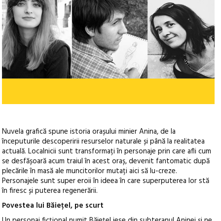
Nuvela grafică spune istoria orașului minier Anina, de la
începuturile descoperirii resurselor naturale și până la realitatea
actuală. Localnicii sunt transformați în personaje prin care afli cum
se desfășoară acum traiul în acest oraș, devenit fantomatic după
plecările în masă ale muncitorilor mutați aici să lu-creze.
Personajele sunt super eroii în ideea în care superputerea lor stă
în firesc și puterea regenerării.
Povestea lui Băiețel, pe scurt
Un personaj ficțional numit Băiețel iese din subteranul Aninei și ne