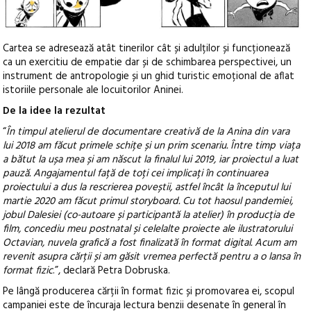
Cartea se adresează atât tinerilor cât și adulților și funcționează
ca un exercitiu de empatie dar și de schimbarea perspectivei, un
instrument de antropologie și un ghid turistic emoțional de aflat
istoriile personale ale locuitorilor Aninei.
De la idee la rezultat
“
În timpul atelierul de documentare creativă de la Anina din vara
lui 2018 am făcut primele schițe și un prim scenariu. Între timp viața
a bătut la ușa mea și am născut la finalul lui 2019, iar proiectul a luat
pauză. Angajamentul față de toți cei implicați în continuarea
proiectului a dus la rescrierea poveștii, astfel încât la începutul lui
martie 2020 am făcut primul storyboard. Cu tot haosul pandemiei,
jobul Dalesiei (co-autoare și participantă la atelier) în producția de
film, concediu meu postnatal și celelalte proiecte ale ilustratorului
Octavian, nuvela grafică a fost finalizată în format digital. Acum am
revenit asupra cărții și am găsit vremea perfectă pentru a o lansa în
format fizic
.”, declară Petra Dobruska.
Pe lângă producerea cărții în format fizic și promovarea ei, scopul
campaniei este de încuraja lectura benzii desenate în general în