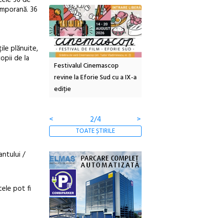
 cele 36 de
emporană. 36
ile plănuite,
opii de la
inemascop
Sleeping Beauties la Borsec:
Festivalul Strada
rie Sud cu a IX-a
dulceață de amintiri la
Armenească #10: concer
borcan, o cameră obscură și
ateliere și întâlniri în Gr
clătite cu apă minerală
Botanică
<
3/4
>
TOATE ȘTIRILE
antului /
tele pot fi