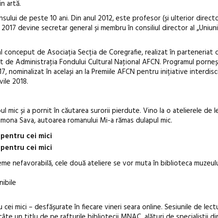
in artă.
ului de peste 10 ani. Din anul 2012, este profesor (și ulterior director
 2017 devine secretar general și membru în consiliul director al „Uniuni
l conceput de Asociația Secția de Coregrafie, realizat în parteneriat
t de Administraţia Fondului Cultural Naţional AFCN. Programul
porneș
, nominalizat în același an la Premiile AFCN pentru inițiative interdisci
vile 2018.
ul mic și a pornit în căutarea surorii pierdute. Vino la o atelierele de l
 Simona Sava, autoarea romanului Mi-a rămas dulapul mic.
pentru cei mici
pentru cei mici
me nefavorabilă, cele două ateliere se vor muta în biblioteca muzeulu
nibile
cei mici – desfășurate în fiecare vineri seara online. Sesiunile de lectu
te un titlu de pe rafturile bibliotecii MNAC, alături de specialiștii di