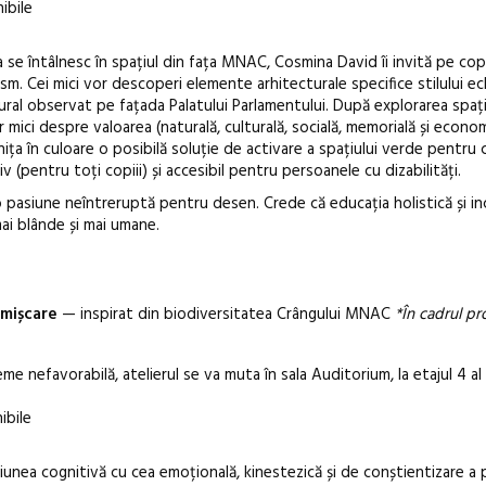
nibile
a se întâlnesc în spațiul din fața MNAC, Cosmina David îi invită pe copi
sm. Cei mici vor descoperi elemente arhitecturale specifice stilului ecl
ctural observat pe fațada Palatului Parlamentului. După explorarea spaț
 mici despre valoarea (naturală, culturală, socială, memorială și econom
 schița în culoare o posibilă soluție de activare a spațiului verde pentr
iv (pentru toți copiii) și accesibil pentru persoanele cu dizabilități.
 pasiune neîntreruptă pentru desen. Crede că educația holistică și inc
ai blânde și mai umane.
i mișcare
— inspirat din biodiversitatea Crângului MNAC
*În cadrul pr
e nefavorabilă, atelierul se va muta în sala Auditorium, la etajul 4 al
ibile
iunea cognitivă cu cea emoțională, kinestezică și de conștientizare a p