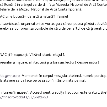
ârâitoare, ciocănitoare, bufniță, stăncuță, pițigoi. Sunt câteva dintre
ică Română în crângul verde din fața Muzeului Național de Artă Cont
ateliere de la Muzeul Național de Artă Contemporană.
AC și ne bucurăm de artă și natură în familie!
apricioasă, organizatori se vor asigura că vor putea găzdui activităț
ierelor se vor organiza tombole de cărți de pe raftul de cărți pentru c
Festivalul C
revine la Efo
ediție
 și în expoziția Văzând Istoria, etajul 1.
oregrafie și mișcare, arhitectură și urbanism, lectură despre natură
tie@mnac.ro
. Menționați în corpul mesajului atelierul, numele particip
a la ateliere se va face pe baza confirmării primite pe mail.
i intrarea în muzeu). Accesul pentru adulții însoțitori este gratuit. Bile
//mnac.ro/tickets/83/Bilete/53
.