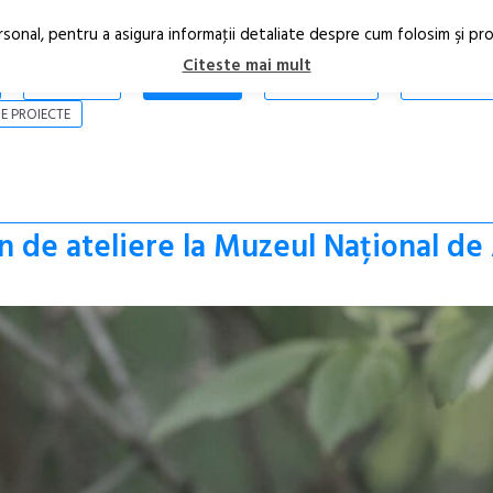
rsonal, pentru a asigura informaţii detaliate despre cum folosim şi pr
Citeste mai mult
ARTICOLE
STIRI
REVISTA PRINT
CONTACT
E PROIECTE
 de ateliere la Muzeul Național d