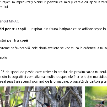
urajăm să improvizați picnicuri pentru cei mici și cafele cu lapte la t
eului.
rângul MNAC
sări pentru copii
— inspirat din fauna înaripată ce se adăpostește în 
ăsări pentru copii
e vreme nefavorabilă, cele două ateliere se vor muta în cafeneaua muze
nibile
36 de specii de păsări care trăiesc în arealul din proximitatea muzeulu
in fotografii și vom afla mai multe despre ele într-o lecție multidisci
realizează un stencil pornind de la o imagine, o bucată de carton și u