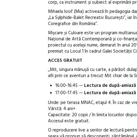
corp, ca instrument și subiect al exprimării pr
Mihaela Iosif (Mia) activează în pedagogia dans
„La Sylphide-Balet Recreativ București”, iar în
Coregrafice din România”.
Mișcare și Culoare este un program multianua
Național de Artă Contemporană și co-finanța
proiectul cu același nume, demarat în anul 2017
premiat cu Locul 1 în cadrul Galei Societății Ci
ACCES GRATUIT
,,Mit, singura mănușă cu carte, a părăsit dulap
afli prin ce aventuri a trecut Mit chiar de la
16:00-16:45 —
Lectura de după-amiază 
17:00-17:45 —
Lectura de după-amiază 
Unde: pe terasa MNAC, etajul 4. În caz de vre
Vârstă: 4 ani+
Capacitate: 20 copii / în limita locurilor dispo
Accesul este gratuit.
O reproducere live a serilor de lectură pentru 
seara vă propun să descoperiți, săptămânal, câ