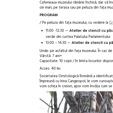
Cafeneaua muzeului rămâne închisă, dar vă înc
cei mari, pe terasa sau pe peluza din fața muz
PROGRAM
/ Pe peluza din fața muzeului, cu vedere la
C
11:00 -12:30 —
Atelier de stencil cu pă
verde din curtea Palatului Parlamentului
13:00 – 14:30 —
Atelier de stencil cu p
Unde: pe asfaltul din fața muzeului. În caz d
Vârstă: 7 ani+
Capacitate: 10 copii / în limita locurilor dispo
Acces: 40 lei.
Societatea Ornitologică Română a identificat 
Împreună cu Irina Cangeopol, le vom cunoaște d
vom schița în creion, apoi vom învăța cum se 