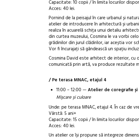
Capacitate: 10 copii / în limita locurilor dispo
Acces: 40 lei.
Pornind de la peisajul în care urbanul și natur
atelier de introducere în arhitectură și urbani
realiza în acuarelă schița unui detaliu arhite
din curtea muzeului, Cosmina le va vorbi celor
grădinilor din jurul clădirilor, iar aceștia vor
Vor fi încurajați să gândească un spațiu incluz
Cosmina David este arhitect de interior, cu o
comunicată prin artă, va produce rezultate m
/ Pe terasa MNAC, etajul 4
11:00 – 12:00 —
Atelier de coregrafie ș
Mișcare și culoare
Unde: pe terasa MNAC, etajul 4. În caz de vrem
Vârstă: 5 ani+
Capacitate: 15 copii / în limita locurilor dispon
Acces: 40 lei.
Un atelier ce își propune să integreze dimens