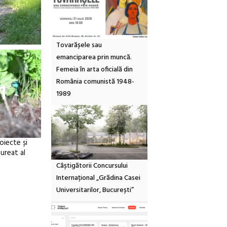
Tovarășele sau
emanciparea prin muncă.
Femeia în arta oficială din
România comunistă 1948-
1
1989
oiecte și
ureat al
Câștigătorii Concursului
Internațional „Grădina Casei
Universitarilor, București”