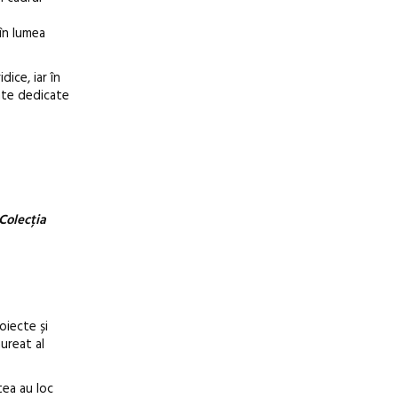
în lumea
ice, iar în
nte dedicate
 Colecția
oiecte și
ureat al
tea au loc