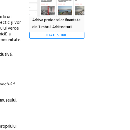
i la un
Arhiva proiectelor finanțate
ectic și vor
din Timbrul Arhitecturii
iului verde
ică) a
TOATE ȘTIRILE
u comunitate.
luzivă,
oiectului
 muzeului.
ropriului