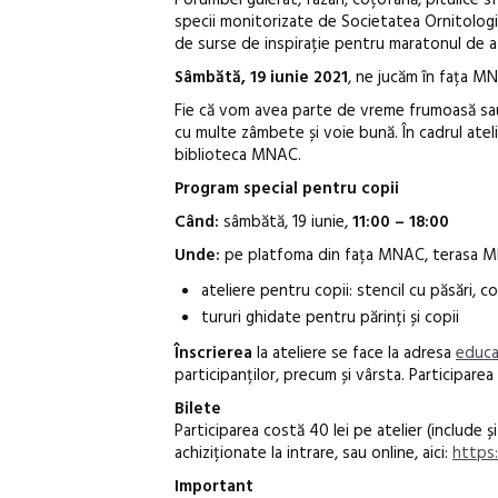
Porumbel gulerat, fazan, coțofană, pitulice sf
specii monitorizate de Societatea Ornitolog
de surse de inspirație pentru maratonul de 
Sâmbătă, 19 iunie 2021
, ne jucăm în fața MN
Fie că vom avea parte de vreme frumoasă sau c
cu multe zâmbete și voie bună. În cadrul atel
biblioteca MNAC.
Program special pentru copii
Când:
sâmbătă, 19 iunie,
11:00 – 18:00
Unde:
pe platfoma din fața MNAC, terasa MNAC
ateliere pentru copii: stencil cu păsări, c
tururi ghidate pentru părinți și copii
Înscrierea
la ateliere se face la adresa
educa
participanților, precum și vârsta. Participare
Bilete
Participarea costă 40 lei pe atelier
(include ș
achiziționate la intrare, sau online, aici:
https:
Important