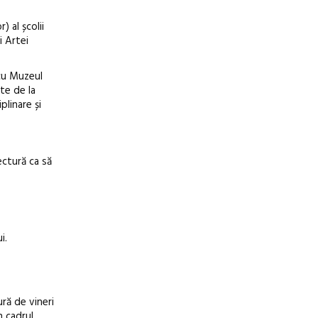
) al școlii
i Artei
 cu Muzeul
te de la
plinare și
ectură ca să
i.
ră de vineri
n cadrul