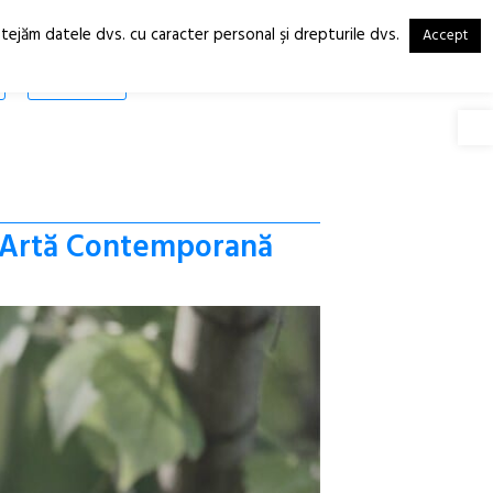
otejăm datele dvs. cu caracter personal şi drepturile dvs.
Accept
RO
EN
SHOP
Deschide
e Artă Contemporană