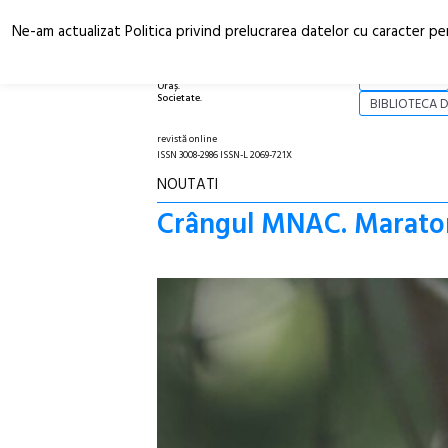
Ne-am actualizat Politica privind prelucrarea datelor cu caracter pe
Arhitectură.
NOI
Oraș.
Societate.
BIBLIOTECA D
revistă online
ISSN 3008-2986 ISSN-L 2069-721X
NOUTATI
Crângul MNAC. Maraton