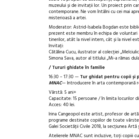
muzeului și de invitații lor. Un proiect prin
contemporane. Ne vom întâlni cu cei mai apre
misterioasă a artei.
Moderator: Astrid-Isabela Bogdan este bibliote
prezent este membru în echipa de voluntari a
tinerilor, atât la nivel intern, cât și la niv
Invitați:
Cătălina Cucu, ilustrator al colecției „Melciul
Simona Sava, autor al titlului „Mi-a rămas dula
/ Tururi ghidate în familie
16:30 – 17:30 —
Tur ghidat pentru copii și p
MNAC
— Introducere în arta contemporană ro
Vârstă: 5 ani+
Capacitate: 15 persoane / în limita locurilor d
Acces: 40 lei.
Irina Cangeopol este artist, profesor de artă ș
programe destinate copiilor de toate vârstele
Galei Societății Civile 2018, la secțiunea Artă 
Atelierele MNAC sunt incluzive, toți copiii cu 