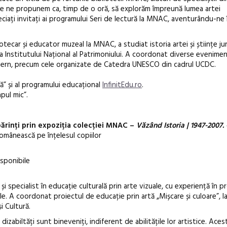
 care ne propunem ca, timp de o oră, să explorăm împreună lumea artei
ciați invitați ai programului Seri de lectură la MNAC, aventurându-ne 
car și educator muzeal la MNAC, a studiat istoria artei și științe jurid
 Institutului Național al Patrimoniului. A coordonat diverse evenime
el extern, precum cele organizate de Catedra UNESCO din cadrul UCDC.
ică” și al programului educațional
InfinitEdu.ro
.
pul mic”.
ărinți
prin expoziția colecției MNAC –
Văzând Istoria | 1947-2007.
mânească pe înțelesul copiilor
isponibile
i specialist în educație culturală prin arte vizuale, cu experiență în pr
. A coordonat proiectul de educație prin artă „Mișcare și culoare”, la
și Cultură.
dizabiltăți sunt bineveniți, indiferent de abilitățile lor artistice. Aces