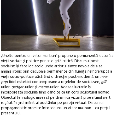
„Unelte pentru un viitor mai bun” propune o permanentă lectură a
vieții sociale și politice printr-o grilă critică. Discursul post-
socialist își face loc acolo unde artistul simte nevoia de a se
angaja ironic prin decupaje permanente din fluența neîntreruptă a
vieții socio-politice păstrând o direcție post-modernă, un
neo-
pop
fidel esteticii contemporane a rețelelor de socializare,
giff
-
urilor,
gadget
-urilor și
meme
-urilor. Adesea lucrările își
încorporează soclurile fiind gândite ca un corp sculptural nomad.
Obiectul tehnologic mizează pe dinamica vizuală și pe ritmul alert
regăsit în șirul infinit al postărilor pe pereții virtuali. Discursul
propagandistic promite întotdeuna un viitor mai bun …cu prețul
prezentului.