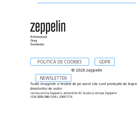
Arhitectură.
Oraș.
Societate.
POLITICA DE COOKIES
GDPR
© 2026 zeppelin
NEWSLETTER
Toate imaginile si textele de pe acest site sunt protejate de legea
drepturilor de autor
revista online Zeppelin, editată de SG Studio și echipa Zeppelin
ISSN 3008-2986 ISSN-L 2069-721X