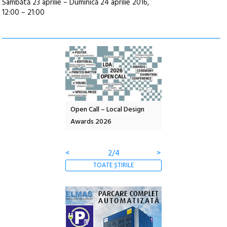
Sâmbătă 23 aprilie – Duminică 24 aprilie 2016,
12:00 – 21:00
nd: POELANDA – parc
Open Call – Local Design
Anuala de artă urba
e și co-creație
Awards 2026
Artown NOW #5:
Gramatica libertății
<
2/4
>
TOATE ȘTIRILE