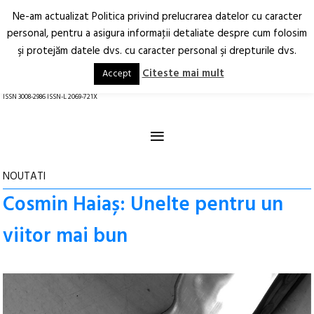
Ne-am actualizat Politica privind prelucrarea datelor cu caracter
Deschide
RO
EN
personal, pentru a asigura informaţii detaliate despre cum folosim
şi protejăm datele dvs. cu caracter personal şi drepturile dvs.
Arhitectură.
Oraș.
Societate.
Citeste mai mult
Accept
revistă online
ISSN 3008-2986 ISSN-L 2069-721X
≡
NOUTATI
Cosmin Haiaș: Unelte pentru un
viitor mai bun