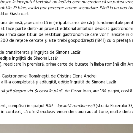
bește la începutul textului: un individ care nu credea că va putea vre
 subtile. Ei bine, astăzi pot percepe arome secundare. Până la un nou tira
ditor Gastroart
una de nișă, „specializată în (re)publicarea de cărți fundamentale pent
at face parte dintr-un proiect editorial ambițios dedicat gastronomi
a a încă șase titluri de restituiri gastronomice care vor fi lansate în 
00 de rețete cercate și alte trebi gospodărești (1841) cu o prefață a
e transliterată și îngrijită de Simona Lazăr
diție îngrijită de Simona Lazăr
), reeditare în premieră, prima carte de bucate în limba română din Ard
a Gastronomiei Românești, de Cristina Elena Andrei
a III-a completată și adăugită, ediție îngrijită de Simona Lazăr
să știi despre vin. Și ceva în plus
”, de Cezar Ioan, are 184 pagini, costă 3
dent, cumpăra) în spațiul
Blid – locantă românească
(strada Fluierului 33
, în context, că oferă exclusiv vinuri din soiuri autohtone, multe dint