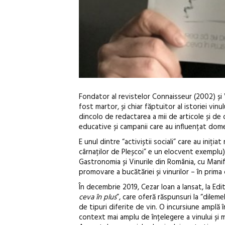
Fondator al revistelor Connaisseur (2002) și V
fost martor, și chiar făptuitor al istoriei vin
dincolo de redactarea a mii de articole și de d
educative și campanii care au influențat
domen
E unul dintre “activiștii sociali” care au iniț
cârnaților de Pleșcoi” e un elocvent exemplu)
Gastronomia și Vinurile din România, cu Mani
promovare a bucătăriei și vinurilor – în prim
În decembrie 2019, Cezar Ioan a lansat, la Edi
ceva în plus
”, care oferă răspunsuri la “dile
de tipuri diferite de vin. O incursiune amplă 
context mai amplu de înțelegere a vinului și 