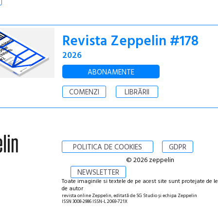
Revista Zeppelin #178
2026
ABONAMENTE
COMENZI
LIBRĂRII
POLITICA DE COOKIES
GDPR
© 2026 zeppelin
NEWSLETTER
Toate imaginile si textele de pe acest site sunt protejate de l
de autor
revista online Zeppelin, editată de SG Studio și echipa Zeppelin
ISSN 3008-2986 ISSN-L 2069-721X