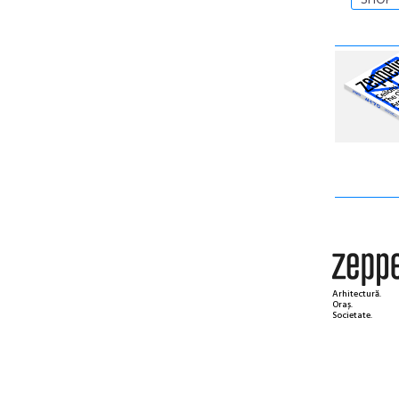
Arhitectură.
Oraș.
Societate.