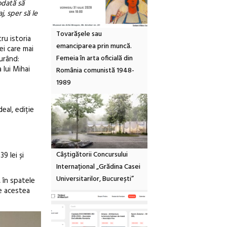
odată să
j, sper să le
Tovarășele sau
ru istoria
emanciparea prin muncă.
ei care mai
Femeia în arta oficială din
curând:
 lui Mihai
România comunistă 1948-
1989
eal, ediție
Câștigătorii Concursului
9 lei și
Internațional „Grădina Casei
Universitarilor, București”
, în spatele
re acestea