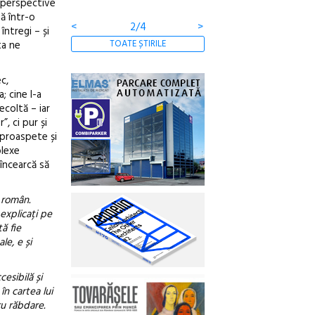
e perspective
gă într-o
<
3/4
>
întregi – și
TOATE ȘTIRILE
ta ne
c,
; cine l-a
ecoltă – iar
, ci pur și
e proaspete și
plexe
încearcă să
 român.
 explicați pe
ă fie
le, e și
esibilă și
în cartea lui
ru răbdare.