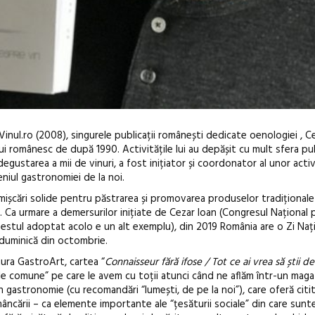
inul.ro (2008), singurele publicații românești dedicate oenologiei , C
ului românesc de după 1990. Activitățile lui au depășit cu mult sfera pub
egustarea a mii de vinuri, a fost inițiator și coordonator al unor activ
iul gastronomiei de la noi.
iat mișcări solide pentru păstrarea și promovarea produselor tradiționale
. Ca urmare a demersurilor inițiate de Cezar Ioan (Congresul Național
festul adoptat acolo e un alt exemplu), din 2019 România are o Zi Naț
Festivalul Ci
a duminică din octombrie.
revine la Efori
tura GastroArt, cartea “
Connaisseur fără ifose / Tot ce ai vrea să știi de
ediție
mele comune” pe care le avem cu toții atunci când ne aflăm într-un maga
în gastronomie (cu recomandări “lumești, de pe la noi”), care oferă citi
mâncării – ca elemente importante ale “țesăturii sociale” din care sunt