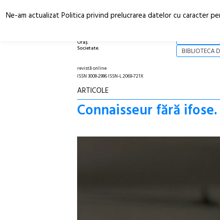
Ne-am actualizat Politica privind prelucrarea datelor cu caracter pe
Arhitectură.
NOI
Oraș.
Societate.
BIBLIOTECA D
revistă online
ISSN 3008-2986 ISSN-L 2069-721X
ARTICOLE
Connaisseur fără ifose.