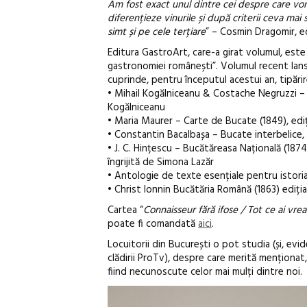
Am fost exact unul dintre cei despre care vor
diferențieze vinurile și după criterii ceva mai
simt și pe cele terțiare
” – Cosmin Dragomir, e
Editura GastroArt, care-a girat volumul, este 
gastronomiei românești”. Volumul recent lans
cuprinde, pentru începutul acestui an, tipărire
• Mihail Kogălniceanu & Costache Negruzzi – 2
Kogălniceanu
• Maria Maurer – Carte de Bucate (1849), ediți
• Constantin Bacalbașa – Bucate interbelice, e
• J. C. Hințescu – Bucătăreasa Națională (1874
îngrijită de Simona Lazăr
• Antologie de texte esențiale pentru istori
• Christ Ionnin Bucătăria Română (1863) ediția 
Cartea “
Connaisseur fără ifose / Tot ce ai vrea 
poate fi comandată
aici
.
Locuitorii din București o pot studia (și, evi
clădirii ProTv), despre care merită menționat
fiind necunoscute celor mai mulți dintre noi.