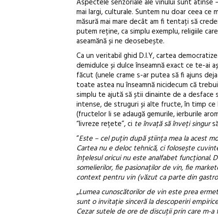
Aspectele senzoriale ale vinului sunt atinse 
mai largi, culturale. Suntem nu doar ceea ce m
măsură mai mare decât am fi tentați să credem;
putem reține, ca simplu exemplu, religiile car
aseamănă și ne deosebește.
Ca un veritabil ghid D.I.Y, cartea democratize
demidulce și dulce înseamnă exact ce te-ai așt
făcut (unele crame s-ar putea să fi ajuns deja l
toate astea nu înseamnă nicidecum că trebuie s
simplu te ajută să știi dinainte de a desface s
intense, de struguri și alte fructe, în timp ce
(fructelor li se adaugă gemurile, ierburile a
“livreze rețete”, ci
te învață să înveți singur
să
“
Este – cel puțin după știința mea la acest m
Cartea nu e deloc tehnică, ci folosește cuvinte
înțelesul oricui nu este analfabet funcțional. D
somelierilor, fie pasionaților de vin, fie marke
context pentru vin (văzut ca parte din gastro
„
Lumea cunoscătorilor de vin este prea ermetică,
sunt o invitație sinceră la descoperiri empirice
Cezar sutele de ore de discuții prin care m-a 