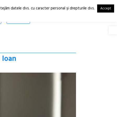
otejăm datele dvs. cu caracter personal şi drepturile dvs.
Accept
RO
EN
SHOP
Deschide
r Ioan