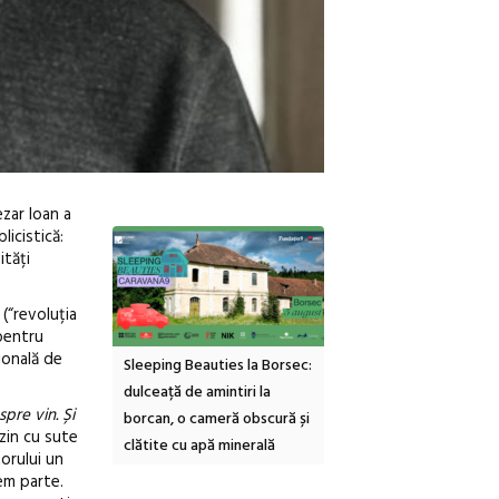
ezar Ioan a
licistică:
ități
 (“revoluția
 pentru
ională de
nemascop
Sleeping Beauties la Borsec:
Festivalul Strada
e Sud cu a IX-a
dulceață de amintiri la
Armenească #10: concert
spre vin. Și
borcan, o cameră obscură și
ateliere și întâlniri în Grăd
zin cu sute
clătite cu apă minerală
Botanică
torului un
em parte.