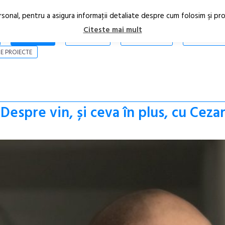
rsonal, pentru a asigura informaţii detaliate despre cum folosim şi pr
Citeste mai mult
ARTICOLE
STIRI
REVISTA PRINT
CONTACT
E PROIECTE
 Despre vin, și ceva în plus, cu Ceza