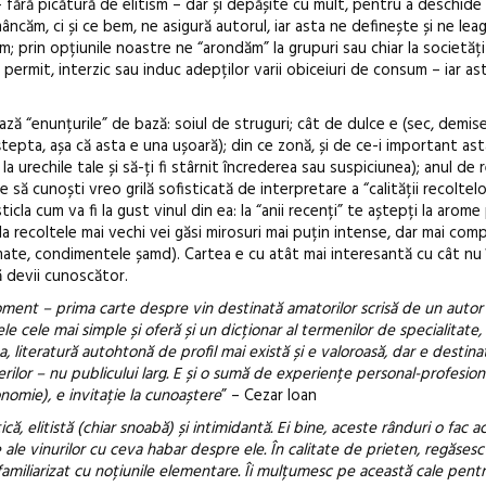
– fără picătură de elitism – dar și depășite cu mult, pentru a deschid
âncăm, ci și ce bem, ne asigură autorul, iar asta ne definește și ne lea
 prin opțiunile noastre ne “arondăm” la grupuri sau chiar la societăți 
e permit, interzic sau induc adepților varii obiceiuri de consum – iar as
ază “enunțurile” de bază: soiul de struguri; cât de dulce e (sec, demise
epta, așa că asta e una ușoară); din ce zonă, și de ce-i important asta
a urechile tale și să-ți fi stârnit încrederea sau suspiciunea); anul de r
ă cunoști vreo grilă sofisticată de interpretare a “calității recoltelor”
ticla cum va fi la gust vinul din ea: la “anii recenți” te aștepți la arom
 la recoltele mai vechi vei găsi mirosuri mai puțin intense, dar mai com
romate, condimentele șamd). Cartea e cu atât mai interesantă cu cât nu 
 devii cunoscător.
oment – prima carte despre vin destinată amatorilor scrisă de un autor
le cele mai simple și oferă și un dicționar al termenilor de specialitate,
a, literatură autohtonă de profil mai există și e valoroasă, dar e destinat
terilor – nu publicului larg. E și o sumă de experiențe personal-profesiona
nomie), e invitație la cunoaștere
” – Cezar Ioan
 elitistă (chiar snoabă) și intimidantă. Ei bine, aceste rânduri o fac acc
 ale vinurilor cu ceva habar despre ele. În calitate de prieten, regăsesc 
familiarizat cu noțiunile elementare. Îi mulțumesc pe această cale pent