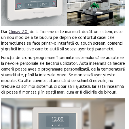
Dar
Climav 2.0
de la Tiemme este mai mult decât un sistem, este
un nou mod de a te bucura pe deplin de confortul casei tale.
Interacțiunea se face printr-o interfață cu touch screen, comenzi
și grafică intuitive care te ajută să setezi ușor toți parametri.
Funcția de crono-programare îi permite sistemului să se adapteze
la nevoile personale ale fiecărui utilizator. Asta înseamnă că fiecare
cameră poate avea o programare personalizată, de la temperatură
și umiditate, până la intervale orare. Se montează ușor și este
modular. Cu alte cuvinte, atunci când se schimbă nevoile, nu
trebuie să schimbi sistemul, ci doar să îl ajustezi. Iar asta înseamnă
că poate fi montat și în spații mari, cum ar fi clădirile de birouri.