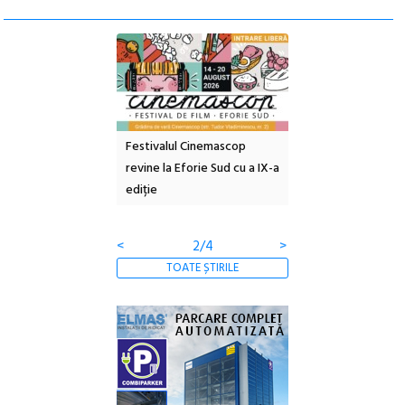
e artă urbană
Festivalul Cinemascop
Sleeping Beauties l
 NOW #5:
revine la Eforie Sud cu a IX-a
dulceață de amintiri
a libertății
ediție
borcan, o cameră ob
clătite cu apă miner
<
2/4
>
TOATE ȘTIRILE