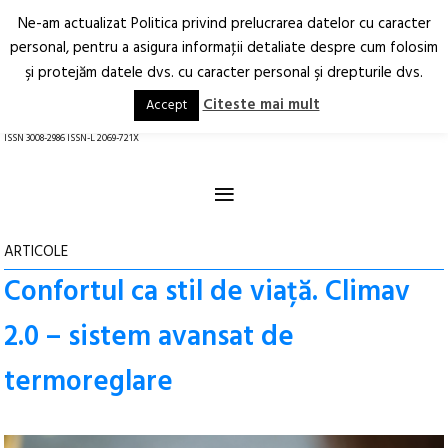
Ne-am actualizat Politica privind prelucrarea datelor cu caracter
Deschide
RO
EN
personal, pentru a asigura informaţii detaliate despre cum folosim
şi protejăm datele dvs. cu caracter personal şi drepturile dvs.
Arhitectură.
Oraș.
Societate.
Citeste mai mult
Accept
revistă online
ISSN 3008-2986 ISSN-L 2069-721X
≡
ARTICOLE
Confortul ca stil de viață. Climav
2.0 – sistem avansat de
termoreglare