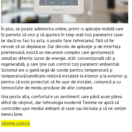
În plus, se poate administra online, printr-o aplicație mobilă care
îți permite să vezi și să ajustezi în timp reali toți parametrii casei.
Iar dacă nu faci tu asta, o poate face tehnicianul, fără să fie
nevoie să se deplaseze. Dar dincolo de aplicație și de interfața
prietenoasă, există un mecanism complex care gestionează
simultan diferite surse de energie, atât convențională cât și
regenerabilă, și care ține sub control toți parametri ambientali.
Sistemul are o gamă largă de sonde pentru temperatură și
temperatură/umiditate relativă instalate la interior și la exterior și,
pentru că este proiectat să fie ușor de instalat, comunică și cu
termostate de mediu produse de alte companii.
Una peste alta, confortul e un sentiment care până acum părea
dificil de obținut, dar tehnologia modernă Tiemme ne ajută să
controlăm ușor mediul ambiant al casei sau biroului și să ne simțim
mereu bine.
tiemme.com/ro