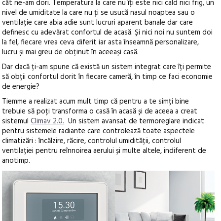
cât ne-am dori.
Temperatura la care nu îți este nici cald nici frig, un
nivel de umiditate la care nu ți se usucă nasul noaptea sau o
ventilație care abia adie sunt lucruri aparent banale dar care
definesc cu adevărat confortul de acasă. Și nici noi nu suntem doi
la fel, fiecare vrea ceva diferit iar asta înseamnă personalizare,
lucru și mai greu de obținut în aceeași casă.
Dar dacă ți-am spune că există un sistem integrat care îți permite
să obții confortul dorit în fiecare cameră, în timp ce faci economie
de energie?
Tiemme a realizat acum mult timp că pentru a te simți bine
trebuie să poți transforma o casă în acasă și de aceea a creat
sistemul
Climav 2.0.
Un sistem avansat de termoreglare indicat
pentru sistemele radiante care controlează toate aspectele
climatizări : încălzire, răcire, controlul umidității, controlul
ventilației pentru reînnoirea aerului și multe altele, indiferent de
anotimp.