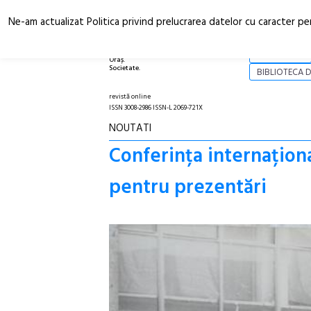
Ne-am actualizat Politica privind prelucrarea datelor cu caracter pe
Arhitectură.
NOI
Oraș.
Societate.
BIBLIOTECA D
revistă online
ISSN 3008-2986 ISSN-L 2069-721X
NOUTATI
Conferința internaționa
pentru prezentări