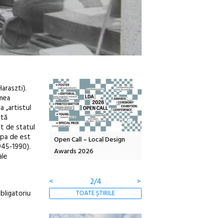
araszti).
imea
a „artistul
stă
at de statul
ropa de est
OELANDA – parc
Open Call – Local Design
Anuala de artă urbană
1945-1990).
co-creație
Awards 2026
Artown NOW #5:
ale
Gramatica libertății
<
2/4
>
obligatoriu
TOATE ȘTIRILE