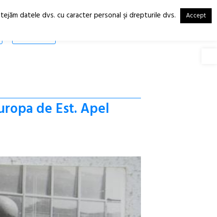
otejăm datele dvs. cu caracter personal şi drepturile dvs.
Accept
RO
EN
SHOP
Deschide
Europa de Est. Apel