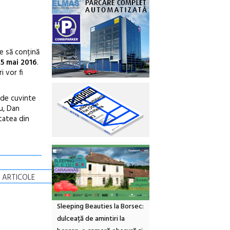
e să conțină
5 mai 2016
.
i vor fi
 de cuvinte
u, Dan
itatea din
 ARTICOLE
Sleeping Beauties la Borsec:
dulceață de amintiri la