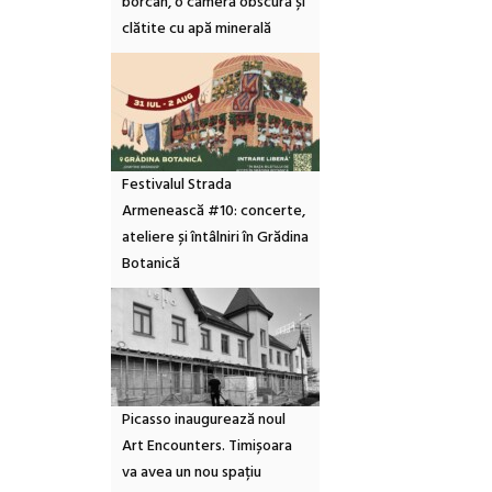
borcan, o cameră obscură și
clătite cu apă minerală
Festivalul Strada
Armenească #10: concerte,
ateliere și întâlniri în Grădina
Botanică
Picasso inaugurează noul
Art Encounters. Timișoara
va avea un nou spațiu