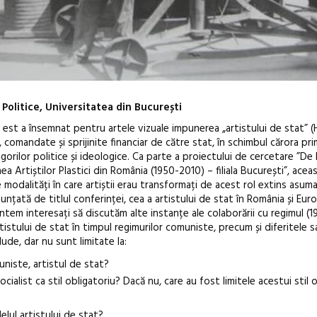
Politice, Universitatea din București
 est a însemnat pentru artele vizuale impunerea „artistului de stat” (H
 comandate și sprijinite financiar de către stat, în schimbul cărora pr
orilor politice și ideologice.
Ca parte a proiectului de cercetare ”De l
a Artiștilor Plastici din România (1950-2010) – filiala București”, acea
 modalități în care artiștii erau transformați de acest rol extins asum
nunțată de titlul conferinței, cea a artistului de stat în România și Eu
În curând: P
untem interesați să discutăm alte instanțe ale colaborării cu regimul (
de poezie și 
istului de stat în timpul regimurilor comuniste, precum și diferitele s
ude, dar nu sunt limitate la:
niste, artistul de stat?
ocialist ca stil obligatoriu? Dacă nu, care au fost limitele acestui stil 
elul artistului de stat?