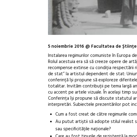
5 noiembrie 2016 @ Facultatea de Științe 
Instalarea regimurilor comuniste în Europa de
Rolul acestuia era să să creeze opere de artă,
recompense extinse cu condiția respectării rig
de stat” la artistul dependent de stat: Uniune
conferință își propune să exploreze diferitele
totalitar. Invităm contribuții pe tema largă a
cu accent pe artele vizuale. În același timp s
Conferința își propune să discute statutul art
interpretări. Subiectele prezentărilor pot incl
Cum a fost creat de către regimurile comu
Au putut artiștii să adopte stilul realist s
sau specificitățile naționale?
Care au fost tipurile de rezistență la mod