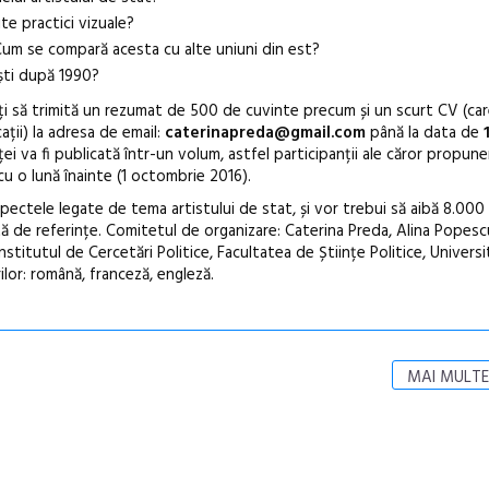
ite practici vizuale?
? Cum se compară acesta cu alte uniuni din est?
iști după 1990?
ați să trimită un rezumat de 500 de cuvinte precum și un scurt CV (car
ații) la adresa de email:
caterinapreda@gmail.com
până la data de
1
ei va fi publicată într-un volum, astfel participanții ale căror propuner
cu o lună înainte (1 octombrie 2016).
spectele legate de tema artistului de stat, și vor trebui să aibă 8.000
tă de referințe. Comitetul de organizare: Caterina Preda, Alina Popesc
nstitutul de Cercetări Politice, Facultatea de Științe Politice, Univers
lor: română, franceză, engleză.
MAI MULTE