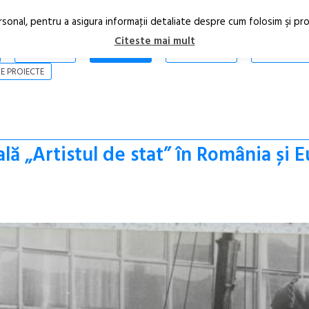
rsonal, pentru a asigura informaţii detaliate despre cum folosim şi pr
Citeste mai mult
ARTICOLE
STIRI
REVISTA PRINT
CONTACT
E PROIECTE
lă „Artistul de stat” în România și 