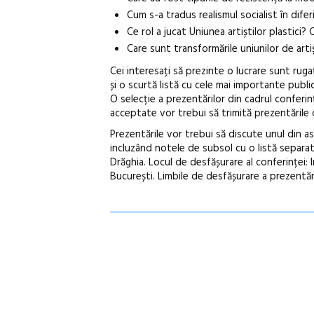
Cum s-a tradus realismul socialist în difer
Ce rol a jucat Uniunea artiștilor plastici
Care sunt transformările uniunilor de art
Cei interesați să prezinte o lucrare sunt rug
și o scurtă listă cu cele mai importante public
O selecție a prezentărilor din cadrul conferinț
acceptate vor trebui să trimită prezentările 
Prezentările vor trebui să discute unul din a
incluzând notele de subsol cu o listă separa
Drăghia. Locul de desfășurare al conferinței: I
București. Limbile de desfășurare a prezentări