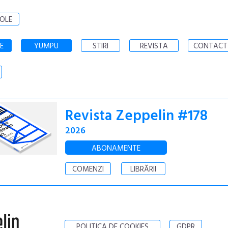
OLE
E
YUMPU
STIRI
REVISTA
CONTACT
Revista Zeppelin #178
2026
ABONAMENTE
COMENZI
LIBRĂRII
POLITICA DE COOKIES
GDPR