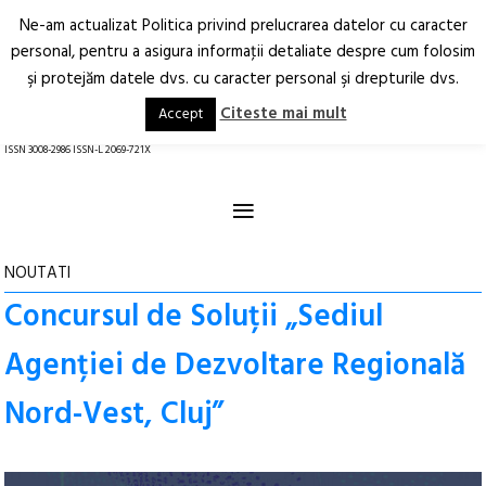
Ne-am actualizat Politica privind prelucrarea datelor cu caracter
Deschide
RO
EN
personal, pentru a asigura informaţii detaliate despre cum folosim
şi protejăm datele dvs. cu caracter personal şi drepturile dvs.
Arhitectură.
Oraș.
Societate.
Citeste mai mult
Accept
revistă online
ISSN 3008-2986 ISSN-L 2069-721X
≡
NOUTATI
Concursul de Soluții „Sediul
Agenției de Dezvoltare Regională
Nord-Vest, Cluj”