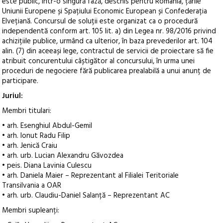
este public, într-o singură fază, deschis pentru România, țările
Uniunii Europene și Spațiului Economic European și Confederația
Elvețiană. Concursul de soluții este organizat ca o procedură
independentă conform art. 105 lit. a) din Legea nr. 98/2016 privind
achizițiile publice, urmând ca ulterior, în baza prevederilor art. 104
alin. (7) din aceeași lege, contractul de servicii de proiectare să fie
atribuit concurentului câștigător al concursului, în urma unei
proceduri de negociere fără publicarea prealabilă a unui anunț de
participare.
Juriul:
Membri titulari:
• arh. Esenghiul Abdul-Gemil
• arh. Ionut Radu Filip
• arh. Jenică Craiu
• arh. urb. Lucian Alexandru Găvozdea
• peis. Diana Lavinia Culescu
• arh. Daniela Maier – Reprezentant al Filialei Teritoriale
Transilvania a OAR
• arh. urb. Claudiu-Daniel Salanță – Reprezentant AC
Membri supleanți: