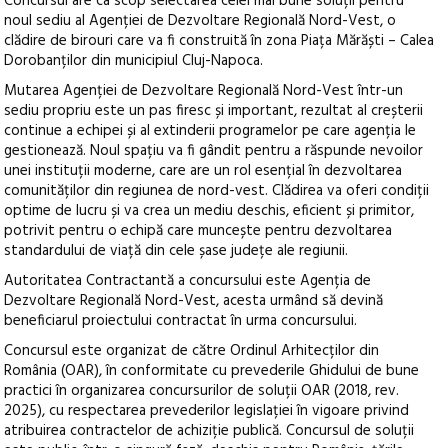
Concursul are ca scop selectarea celei mai bune soluții pentru
noul sediu al Agenției de Dezvoltare Regională Nord-Vest, o
clădire de birouri care va fi construită în zona Piața Mărăști – Calea
Dorobanților din municipiul Cluj-Napoca.
Mutarea Agenției de Dezvoltare Regională Nord-Vest într-un
sediu propriu este un pas firesc și important, rezultat al creșterii
continue a echipei și al extinderii programelor pe care agenția le
gestionează. Noul spațiu va fi gândit pentru a răspunde nevoilor
unei instituții moderne, care are un rol esențial în dezvoltarea
comunităților din regiunea de nord-vest. Clădirea va oferi condiții
optime de lucru și va crea un mediu deschis, eficient și primitor,
potrivit pentru o echipă care muncește pentru dezvoltarea
standardului de viață din cele șase județe ale regiunii.
Autoritatea Contractantă a concursului este Agenția de
Dezvoltare Regională Nord-Vest, acesta urmând să devină
beneficiarul proiectului contractat în urma concursului.
Concursul este organizat de către Ordinul Arhitecților din
România (OAR), în conformitate cu prevederile Ghidului de bune
practici în organizarea concursurilor de soluții OAR (2018, rev.
2025), cu respectarea prevederilor legislației în vigoare privind
atribuirea contractelor de achiziție publică. Concursul de soluții