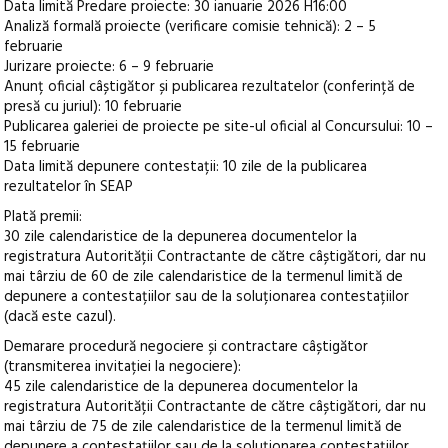
Data limită Predare proiecte: 30 ianuarie 2026 H16:00
Analiză formală proiecte (verificare comisie tehnică): 2 – 5
februarie
Jurizare proiecte: 6 – 9 februarie
Anunț oficial câștigător și publicarea rezultatelor (conferință de
presă cu juriul): 10 februarie
Publicarea galeriei de proiecte pe site-ul oficial al Concursului: 10 –
15 februarie
Data limită depunere contestații: 10 zile de la publicarea
rezultatelor în SEAP
Plată premii:
30 zile calendaristice de la depunerea documentelor la
registratura Autorității Contractante de către câștigători, dar nu
mai târziu de 60 de zile calendaristice de la termenul limită de
depunere a contestațiilor sau de la soluționarea contestațiilor
(dacă este cazul).
Demarare procedură negociere și contractare câștigător
(transmiterea invitației la negociere):
45 zile calendaristice de la depunerea documentelor la
registratura Autorității Contractante de către câștigători, dar nu
mai târziu de 75 de zile calendaristice de la termenul limită de
depunere a contestațiilor sau de la soluționarea contestațiilor