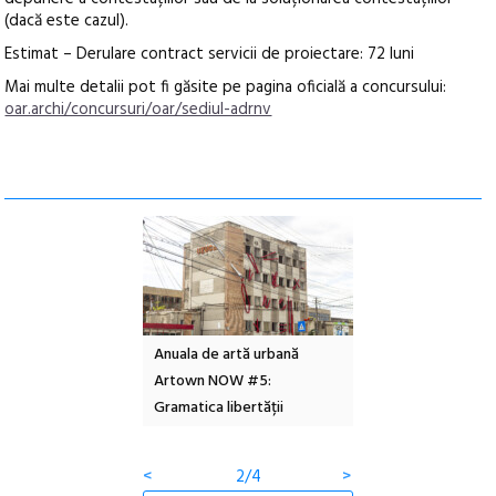
(dacă este cazul).
Estimat – Derulare contract servicii de proiectare: 72 luni
Mai multe detalii pot fi găsite pe pagina oficială a concursului:
oar.archi/concursuri/oar/sediul-adrnv
l – Local Design
Anuala de artă urbană
Festivalul Cinemas
 2026
Artown NOW #5:
revine la Eforie Sud 
Gramatica libertății
ediție
<
2/4
>