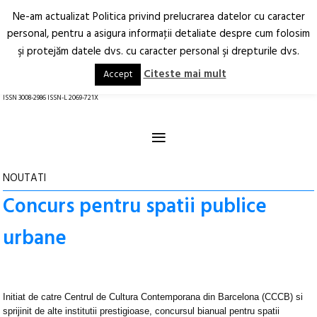
Ne-am actualizat Politica privind prelucrarea datelor cu caracter
Deschide
RO
EN
personal, pentru a asigura informaţii detaliate despre cum folosim
şi protejăm datele dvs. cu caracter personal şi drepturile dvs.
Arhitectură.
Oraș.
Societate.
Citeste mai mult
Accept
revistă online
ISSN 3008-2986 ISSN-L 2069-721X
≡
NOUTATI
Concurs pentru spatii publice
urbane
Initiat de catre Centrul de Cultura Contemporana din Barcelona (CCCB) si
sprijinit de alte institutii prestigioase, concursul bianual pentru spatii