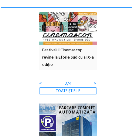
e artă urbană
Festivalul Cinemascop
Sleeping Beauties l
 NOW #5:
revine la Eforie Sud cu a IX-a
dulceață de amintiri
a libertății
ediție
borcan, o cameră ob
clătite cu apă miner
<
2/4
>
TOATE ȘTIRILE