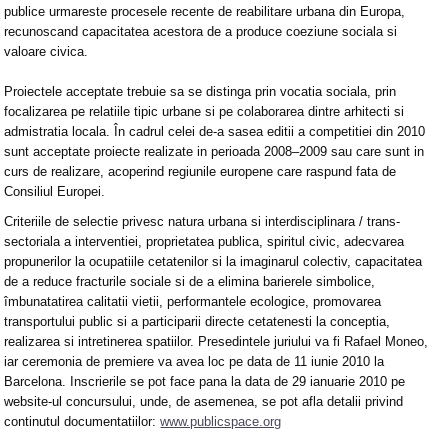
publice urmareste procesele recente de reabilitare urbana din Europa,
recunoscand capacitatea acestora de a produce coeziune sociala si
valoare civica.
Proiectele acceptate trebuie sa se distinga prin vocatia sociala, prin
focalizarea pe relatiile tipic urbane si pe colaborarea dintre arhitecti si
admistratia locala. În cadrul celei de-a sasea editii a competitiei din 2010
sunt acceptate proiecte realizate in perioada 2008–2009 sau care sunt in
curs de realizare, acoperind regiunile europene care raspund fata de
Consiliul Europei.
Criteriile de selectie privesc natura urbana si interdisciplinara / trans-
sectoriala a interventiei, proprietatea publica, spiritul civic, adecvarea
propunerilor la ocupatiile cetatenilor si la imaginarul colectiv, capacitatea
de a reduce fracturile sociale si de a elimina barierele simbolice,
îmbunatatirea calitatii vietii, performantele ecologice, promovarea
transportului public si a participarii directe cetatenesti la conceptia,
realizarea si intretinerea spatiilor. Presedintele juriului va fi Rafael Moneo,
iar ceremonia de premiere va avea loc pe data de 11 iunie 2010 la
Barcelona. Inscrierile se pot face pana la data de 29 ianuarie 2010 pe
website-ul concursului, unde, de asemenea, se pot afla detalii privind
continutul documentatiilor:
www.publicspace.org