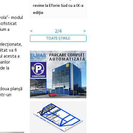
rie Sud cu a IX-a
dulceață de amintiri la
Armenească #10: concer
borcan, o cameră obscură și
ateliere și întâlniri în Gr
avola”- modul
clătite cu apă minerală
Botanică
sofisticat
mium a
<
3/4
>
TOATE ȘTIRILE
elecționate,
ltat va fi
ul acesta a
arilor
de la
 doua planșă
într-un