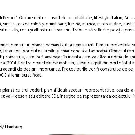
revine la Efo
ediție
roni“. Oricare dintre cuvintele: ospitalitate, lifestyle italian, “a t
a, siesta, gazda caldă și primitoare, lumina, muzica, mirosuri fine, gust 
te – alb, rosu și albastru ultramarin, trebuie să reflecte poziția pre
proiect pentru un obiect nemaivăzut și nemaiauzit. Pentru proiectele s
 iar autorii vor putea urmări și chiar conduce fabricația. Obiectul rezu
 proiectului, care va fi amenajat în incinta care va găzdui ediția de an
2014. Printre obiectele de mobilier, alese cu grijă din portofoliul m
u agenții de design importante. Prototipurile vor fi construite de cei 
K si lemn stratificat.
a planșă cu trei vederi, plan și două secțiuni reprezentative, cea de-a
pectiva – desen sau editare 3D), însoțite de reprezentarea obiectului 
:
GN/ Hamburg