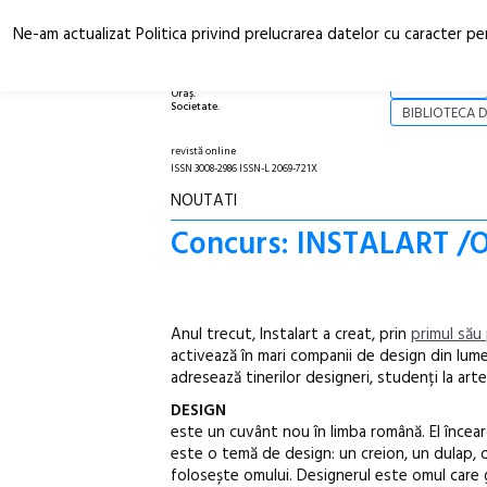
Ne-am actualizat Politica privind prelucrarea datelor cu caracter pe
Arhitectură.
NOI
Oraș.
Societate.
BIBLIOTECA D
revistă online
ISSN 3008-2986 ISSN-L 2069-721X
NOUTATI
Concurs: INSTALART /Ob
Anul trecut, Instalart a creat, prin
primul său
activează în mari companii de design din lume
adresează tinerilor designeri, studenți la arte
DESIGN
este un cuvânt nou în limba română. El încearc
este o temă de design: un creion, un dulap, o 
folosește omului. Designerul este omul care g