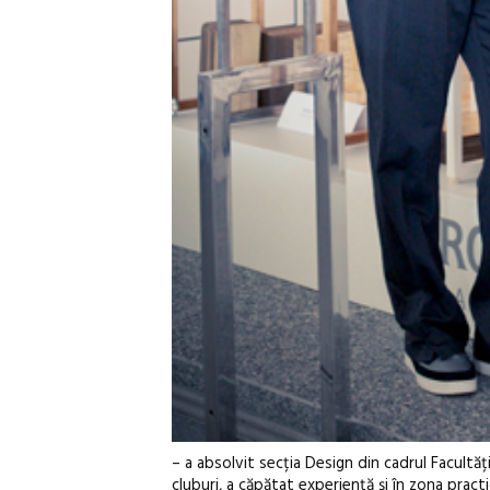
– a absolvit secția Design din cadrul Facultă
cluburi, a căpătat experiență și în zona practic