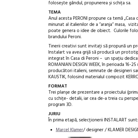
folosește gândul, propunerea și schița sa.
TEMA
Anul acesta PERONI propune ca temă „Casa di Pe
minunat al italienilor de a “aranja“ masa, vizit
poate genera o idee de obiect. Culorile folosi
brandului Peroni.
Tinerii creativi sunt invitați să propună un 
Instalart va avea grijă să producă un prototip,
integrat în Casa di Peroni – un spațiu dedicat
ROMANIAN DESIGN WEEK, în perioada 16-25 mai 
producători italieni, semnate de designeri sa
KAUSTIK, folosind materialul compozit KERROC
FORMAT
Trei planșe de prezentare a proiectului (prim
cu schițe- detalii, iar cea de-a treia cu pers
program 3D.
JURIU
În prima etapă, selecționerii INSTALART sunt
Marcel Klamer
/ designer / KLAMER DESI