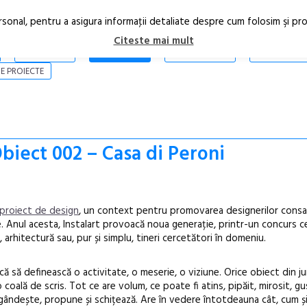
rsonal, pentru a asigura informaţii detaliate despre cum folosim şi pr
Citeste mai mult
ARTICOLE
STIRI
REVISTA PRINT
CONTACT
E PROIECTE
iect 002 – Casa di Peroni
 proiect de design
, un context pentru promovarea designerilor consa
. Anul acesta, Instalart provoacă noua generație, printr-un concurs c
, arhitectură sau, pur și simplu, tineri cercetători în domeniu.
ă să definească o activitate, o meserie, o viziune. Orice obiect din ju
coală de scris. Tot ce are volum, ce poate fi atins, pipăit, mirosit, gu
ândește, propune și schițează. Are în vedere întotdeauna cât, cum și 
Festivalul C