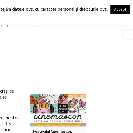
otejăm datele dvs. cu caracter personal şi drepturile dvs.
Accept
RO
EN
SHOP
Deschide
crați ce
e se
rul nostru
stat și
cui îi
inemascop
Sleeping Beauties la Borsec:
Festivalul Strada