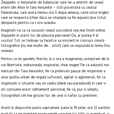
Zeppelin: o minunatie de balansoar care ne-a amintit de ceaiul
etern din Alice in tara minunilor – stiti povestea cu ceasul
Palarierului, care arata mereu ora 5 dupa-amiaza, cand orice englez
care se respecta (chiar daca se-ntampla sa fie iepure) lasa totul
deoparte pentru ca-i ora ceaiului.
Imaginati-va ca va savurati ceaiul survoland cea mai fresh editie
Zeppelin in acest loc de placuta pierzanie! Da, ar putea fi al
vostru! Tot ce trebuie sa faceti e sa inscrieti in concurs creatii
fotografice (nu mai multe de… cinci!) care sa raspunda la tema Ora
ceaiului.
Pentru ca ne gandim, fireste, la o ora a imaginatiei, asteptam de la
voi libertate, indrazneala, inspiratie, chiar magie! Fie ca aduceti noi
marturii din Tara minunilor, fie ca prelevati pauza de respiratie a
unui spatiu urban de regula sufocant, agitat si aglomerat, fie ca
organizati o situatie sau un cadru (ideal sau paradoxal) in care v-
ati consuma acest rafinament personal, fie ca, pur si simplu,
fotografiati cel mai grozav loc de ceai si taifas cu prietenii.
Aveti la dispozitie patru saptamani: pana la 19 iunie, ora 12 sunteti