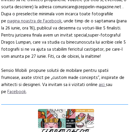
invitati sa ne trimiteti propunerile voastre (cu titlu si, eventual, o
scurta descriere) la adresa comunicare@zeppelin-magazine.net .
Dupa o preselectie minimala vom incarca toate fotografiile
pe
pagina noastra de Facebook
, unde timp de o saptamana (pana
la 26 iunie, ora 16), publicul va desemna cu voturi-like 5 finalisti.
Pentru jurizarea finala avem un invitat special,super-fotograful
Dragos Lumpan, care va studia cu binecunoscuta lui acribie cele 5
fotografii si ne va ajuta sa stabilim fericitul castigator, pe care-l
vom anunta pe 27 iunie. Fiti, ca de obicei, la inaltime!
Sensio Mobili propune solutii de mobilare pentru spatii
frumoase, axate strict pe „custom made concepts”, inspirate de
arhitecti si designeri. Va invitam sa ii vizitati online
aici
sau
pe
Facebook
.