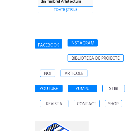
din Timbrul Arhitecturii
TOATE ȘTIRILE
INSTAGRAM
FACEBOOK
BIBLIOTECA DE PROIECTE
NOI
ARTICOLE
YOUTUBE
YUMPU
STIRI
REVISTA
CONTACT
SHOP