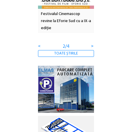
e artă urbană
Festivalul Cinemascop
Sleeping Beauties l
 NOW #5:
revine la Eforie Sud cu a IX-a
dulceață de amintiri
a libertății
ediție
borcan, o cameră ob
clătite cu apă miner
<
2/4
>
TOATE ȘTIRILE