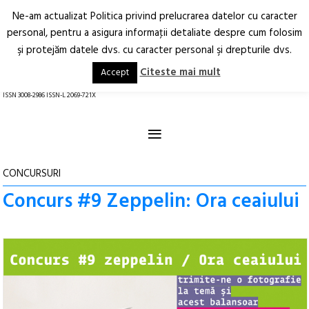
Ne-am actualizat Politica privind prelucrarea datelor cu caracter
Deschide
RO
EN
personal, pentru a asigura informaţii detaliate despre cum folosim
şi protejăm datele dvs. cu caracter personal şi drepturile dvs.
Arhitectură.
Oraș.
Societate.
Citeste mai mult
Accept
revistă online
ISSN 3008-2986 ISSN-L 2069-721X
≡
CONCURSURI
Concurs #9 Zeppelin: Ora ceaiului