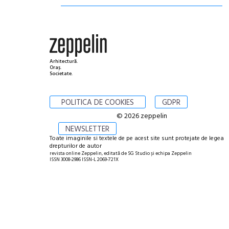
Arhitectură.
Oraș.
Societate.
POLITICA DE COOKIES
GDPR
© 2026 zeppelin
NEWSLETTER
Toate imaginile si textele de pe acest site sunt protejate de legea
drepturilor de autor
revista online Zeppelin, editată de SG Studio și echipa Zeppelin
ISSN 3008-2986 ISSN-L 2069-721X