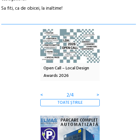
Sa fiti, ca de obicei, la inaltime!
nd: POELANDA – parc
Open Call – Local Design
Anuala de artă urba
e și co-creație
Awards 2026
Artown NOW #5:
Gramatica libertății
<
2/4
>
TOATE ȘTIRILE