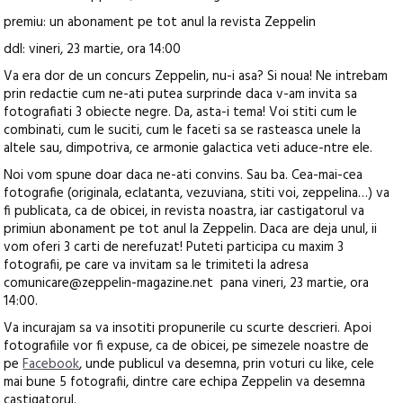
premiu: un abonament pe tot anul la revista Zeppelin
ddl: vineri, 23 martie, ora 14:00
Va era dor de un concurs Zeppelin, nu-i asa? Si noua! Ne intrebam
prin redactie cum ne-ati putea surprinde daca v-am invita sa
fotografiati 3 obiecte negre. Da, asta-i tema! Voi stiti cum le
combinati, cum le suciti, cum le faceti sa se rasteasca unele la
altele sau, dimpotriva, ce armonie galactica veti aduce-ntre ele.
Noi vom spune doar daca ne-ati convins. Sau ba. Cea-mai-cea
fotografie (originala, eclatanta, vezuviana, stiti voi, zeppelina…) va
fi publicata, ca de obicei, in revista noastra, iar castigatorul va
primiun abonament pe tot anul la Zeppelin. Daca are deja unul, ii
vom oferi 3 carti de nerefuzat! Puteti participa cu maxim 3
fotografii, pe care va invitam sa le trimiteti la adresa
comunicare@zeppelin-magazine.net pana vineri, 23 martie, ora
14:00.
Va incurajam sa va insotiti propunerile cu scurte descrieri. Apoi
fotografiile vor fi expuse, ca de obicei, pe simezele noastre de
pe
Facebook
, unde publicul va desemna, prin voturi cu like, cele
mai bune 5 fotografii, dintre care echipa Zeppelin va desemna
castigatorul.