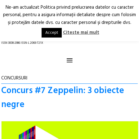
Ne-am actualizat Politica privind prelucrarea datelor cu caracter
Deschide
RO
EN
personal, pentru a asigura informaţii detaliate despre cum folosim
şi protejăm datele dvs. cu caracter personal şi drepturile dvs.
Arhitectură.
Oraș.
Societate.
Citeste mai mult
Accept
revistă online
ISSN 3008-2986 ISSN-L 2069-721X
≡
CONCURSURI
Concurs #7 Zeppelin: 3 obiecte
negre