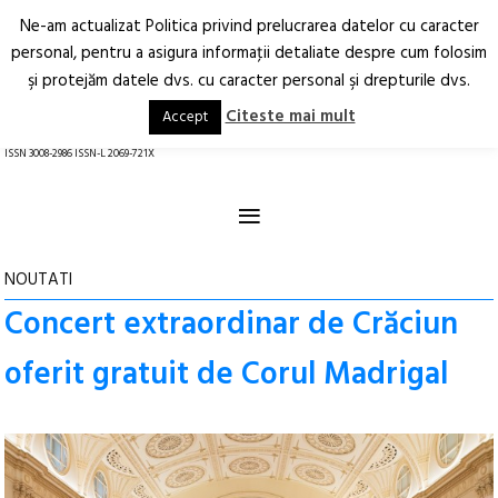
Ne-am actualizat Politica privind prelucrarea datelor cu caracter
Deschide
RO
EN
personal, pentru a asigura informaţii detaliate despre cum folosim
şi protejăm datele dvs. cu caracter personal şi drepturile dvs.
Arhitectură.
Oraș.
Societate.
Citeste mai mult
Accept
revistă online
ISSN 3008-2986 ISSN-L 2069-721X
≡
NOUTATI
Concert extraordinar de Crăciun
oferit gratuit de Corul Madrigal