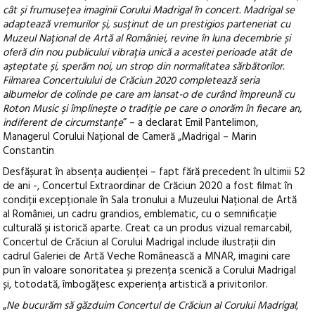
cât și frumusețea imaginii Corului Madrigal în concert. Madrigal se
adaptează vremurilor și, susținut de un prestigios parteneriat cu
Muzeul Național de Artă al României, revine în luna decembrie și
oferă din nou publicului vibrația unică a acestei perioade atât de
așteptate și, sperăm noi, un strop din normalitatea sărbătorilor.
Filmarea Concertulului de Crăciun 2020 completează seria
albumelor de colinde pe care am lansat-o de curând împreună cu
Roton Music și împlinește o tradiție pe care o onorăm în fiecare an,
indiferent de circumstanțe
” – a declarat Emil Pantelimon,
Managerul Corului Național de Cameră „Madrigal – Marin
Constantin
Desfășurat în absența audienței – fapt fără precedent în ultimii 52
de ani -, Concertul Extraordinar de Crăciun 2020 a fost filmat în
condiții excepționale în Sala tronului a Muzeului Național de Artă
al României, un cadru grandios, emblematic, cu o semnificație
culturală și istorică aparte. Creat ca un produs vizual remarcabil,
Concertul de Crăciun al Corului Madrigal include ilustrații din
cadrul Galeriei de Artă Veche Românească a MNAR, imagini care
pun în valoare sonoritatea și prezența scenică a Corului Madrigal
și, totodată, îmbogățesc experiența artistică a privitorilor.
„
Ne bucurăm să găzduim Concertul de Crăciun al Corului Madrigal,