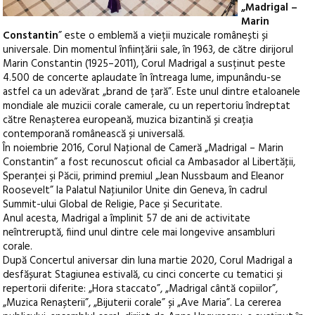
„Madrigal –
Marin
Constantin
” este o emblemă a vieții muzicale românești și
universale. Din momentul înființării sale, în 1963, de către dirijorul
Marin Constantin (1925–2011), Corul Madrigal a susținut peste
4.500 de concerte aplaudate în întreaga lume, impunându-se
astfel ca un adevărat „brand de țară”. Este unul dintre etaloanele
mondiale ale muzicii corale camerale, cu un repertoriu îndreptat
către Renașterea europeană, muzica bizantină și creația
contemporană românească și universală.
În noiembrie 2016, Corul Naţional de Cameră „Madrigal – Marin
Constantin” a fost recunoscut oficial ca Ambasador al Libertăţii,
Speranţei şi Păcii, primind premiul „Jean Nussbaum and Eleanor
Roosevelt” la Palatul Naţiunilor Unite din Geneva, în cadrul
Summit-ului Global de Religie, Pace şi Securitate.
Anul acesta, Madrigal a împlinit 57 de ani de activitate
neîntreruptă, fiind unul dintre cele mai longevive ansambluri
corale.
După Concertul aniversar din luna martie 2020, Corul Madrigal a
desfășurat Stagiunea estivală, cu cinci concerte cu tematici și
repertorii diferite: „Hora staccato”, „Madrigal cântă copiilor”,
„Muzica Renașterii”, „Bijuterii corale” și „Ave Maria”. La cererea