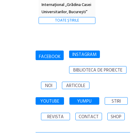
Internațional „Grădina Casei
Universitarilor, București”
TOATE ȘTIRILE
INSTAGRAM
FACEBOOK
BIBLIOTECA DE PROIECTE
NOI
ARTICOLE
YOUTUBE
YUMPU
STIRI
REVISTA
CONTACT
SHOP