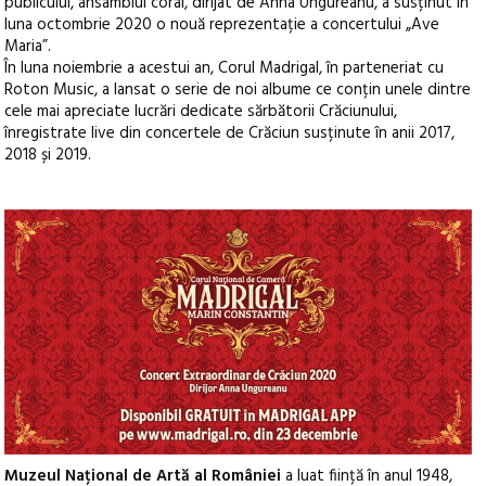
publicului, ansamblul coral, dirijat de Anna Ungureanu, a susținut în
luna octombrie 2020 o nouă reprezentație a concertului „Ave
Maria”.
În luna noiembrie a acestui an, Corul Madrigal, în parteneriat cu
Roton Music, a lansat o serie de noi albume ce conțin unele dintre
cele mai apreciate lucrări dedicate sărbătorii Crăciunului,
înregistrate live din concertele de Crăciun susținute în anii 2017,
2018 și 2019.
Muzeul Național de Artă al României
a luat ființă în anul 1948,