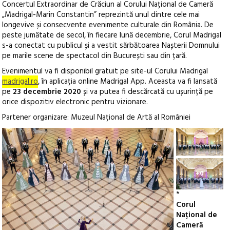
Concertul Extraordinar de Crăciun al Corului Național de Cameră
„Madrigal-Marin Constantin” reprezintă unul dintre cele mai
longevive și consecvente evenimente culturale din România. De
peste jumătate de secol, în fiecare lună decembrie, Corul Madrigal
s-a conectat cu publicul și a vestit sărbătoarea Nașterii Domnului
pe marile scene de spectacol din București sau din țară.
Evenimentul va fi disponibil gratuit pe site-ul Corului Madrigal
madrigal.ro
, în aplicația online Madrigal App. Aceasta va fi lansată
pe
23 decembrie 2020
și va putea fi descărcată cu ușurință pe
orice dispozitiv electronic pentru vizionare.
Partener organizare: Muzeul Național de Artă al României
+0
*
Corul
Național de
Cameră