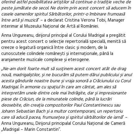
oferind astfel posibilitatea artiștilor să continue o tradiție veche de
peste jumătate de secol. Ne dorim prin acest concert să aducem în
casele oamenilor spiritul Sărbătorilor, printr-o îmbinare frumoasă
între artă și muzică
” – a declarat Cristina Verona Tobi, Manager
interimar al Muzeului Național de Artă al României.
Anna Ungureanu, dirijorul principal al Corului Madrigal a pregătit
pentru acest concert o selecție repertorială specială, menită să
creeze o legatură organică între clasic și modern, de la
cunoscutele colindele românești și internaționale, până la
aranjamente muzicale complexe și eterogene.
„
Ne-am dorit foarte mult să susținem acest concert atât de drag
nouă, madrigaliștilor, și ne bucurăm să putem dărui publicului și anul
acesta gândurile noastre bune și vraja sonoră a Crăciunului cu Corul
Madrigal. În armonie cu spațiul în care am cântat, am ales să
interpretăm unele dintre cele mai îndrăgite, dar și impresionante
piese de Crăciun, de la minunatele colinde, până la lucrări
deosebite, din creația compozitorilor Paul Constantinescu sau
Johann Sebastian Bach și a multor contemporani, un repertoriu
care să aducă pacea, frumusețea și spiritul sărbătorilor de iarnă
” –
Anna Ungureanu, Dirijorul principalal Corului Național de Cameră
„Madrigal – Marin Constantin”.