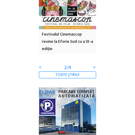
e artă urbană
Festivalul Cinemascop
Sleeping Beauties l
 NOW #5:
revine la Eforie Sud cu a IX-a
dulceață de amintiri
a libertății
ediție
borcan, o cameră ob
clătite cu apă miner
<
2/4
>
TOATE ȘTIRILE