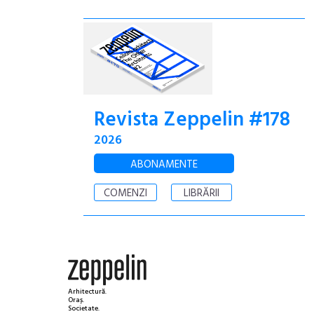
Revista Zeppelin #178
2026
ABONAMENTE
COMENZI
LIBRĂRII
Arhitectură.
Oraș.
Societate.