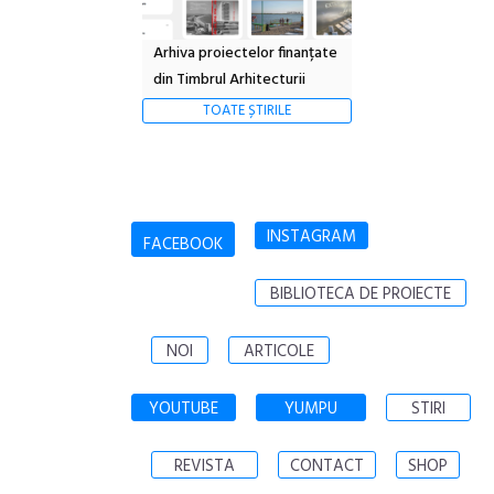
Arhiva proiectelor finanțate
din Timbrul Arhitecturii
TOATE ȘTIRILE
INSTAGRAM
FACEBOOK
BIBLIOTECA DE PROIECTE
NOI
ARTICOLE
YOUTUBE
YUMPU
STIRI
REVISTA
CONTACT
SHOP