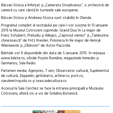
Răzvan Stoica a înfiinţat şi „Camerata Stradivarius”, o orchestră de
cameră cu care cântă în turneele sale europene.
Răzvan Stoica şi Andreea Stoica sunt stabiliţi în Olanda.
Programul complet al recitalului pe care-l vor susţine în 13 ianuarie
2015 la Muzeul Cotroceni cuprinde: Grand Duo în La major de
Franz Schubert, Preludiu şi Allegro, „Capriciul vienez” şi „Tamburina
chinezească” de Fritz Kreisler, Poloneza în Re major de Henryk
Wieniawski şi „Oblivion” de Astor Piazzolla.
Biletele vor fi disponibile din data de 5 ianuarie 2015 în reţeaua
www.bilete.ro, oficiile Poştei Române, magazinele Inmedio şi
Germanos, Sala Radio.
Parteneri media: Agerpres, 7 seri, Observator cultural, Suplimentul
de cultură, Zeppelin, getlokal.ro, artline.ro, port.ro,
ziarulmetropolis.ro şi ceascadecultura.ro.
Accesul la Sala Cerchez se face la intrarea principală a Muzeului
Cotroceni, aflată vis-a-vis de Grădina Botanică.