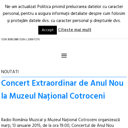
Ne-am actualizat Politica privind prelucrarea datelor cu caracter
Deschide
RO
EN
personal, pentru a asigura informaţii detaliate despre cum folosim
şi protejăm datele dvs. cu caracter personal şi drepturile dvs.
Arhitectură.
Oraș.
Societate.
Citeste mai mult
Accept
revistă online
ISSN 3008-2986 ISSN-L 2069-721X
≡
NOUTATI
Concert Extraordinar de Anul Nou
la Muzeul Naţional Cotroceni
Radio România Muzical şi Muzeul Naţional Cotroceni organizează
marţi, 13 ianuarie 2015, de la ora 19.00, Concertul de Anul Nou