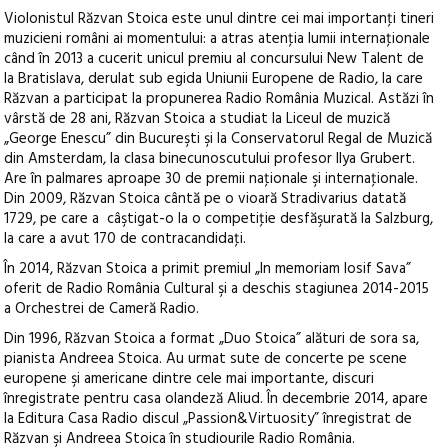
Violonistul Răzvan Stoica este unul dintre cei mai importanţi tineri
muzicieni români ai momentului: a atras atenţia lumii internaţionale
când în 2013 a cucerit unicul premiu al concursului New Talent de
la Bratislava, derulat sub egida Uniunii Europene de Radio, la care
Răzvan a participat la propunerea Radio România Muzical. Astăzi în
vârstă de 28 ani, Răzvan Stoica a studiat la Liceul de muzică
„George Enescu” din Bucureşti şi la Conservatorul Regal de Muzică
din Amsterdam, la clasa binecunoscutului profesor Ilya Grubert.
Are în palmares aproape 30 de premii naţionale şi internaţionale.
Din 2009, Răzvan Stoica cântă pe o vioară Stradivarius datată
1729, pe care a câştigat-o la o competiţie desfăşurată la Salzburg,
la care a avut 170 de contracandidaţi.
În 2014, Răzvan Stoica a primit premiul „In memoriam Iosif Sava”
oferit de Radio România Cultural şi a deschis stagiunea 2014-2015
a Orchestrei de Cameră Radio.
Din 1996, Răzvan Stoica a format „Duo Stoica” alături de sora sa,
pianista Andreea Stoica. Au urmat sute de concerte pe scene
europene şi americane dintre cele mai importante, discuri
înregistrate pentru casa olandeză Aliud. În decembrie 2014, apare
la Editura Casa Radio discul „Passion&Virtuosity” înregistrat de
Răzvan şi Andreea Stoica în studiourile Radio România.