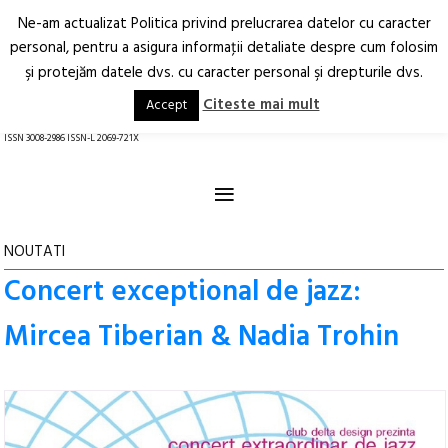
Ne-am actualizat Politica privind prelucrarea datelor cu caracter
Deschide
RO
EN
personal, pentru a asigura informaţii detaliate despre cum folosim
şi protejăm datele dvs. cu caracter personal şi drepturile dvs.
Arhitectură.
Oraș.
Societate.
Citeste mai mult
Accept
revistă online
ISSN 3008-2986 ISSN-L 2069-721X
≡
NOUTATI
Concert exceptional de jazz:
Mircea Tiberian & Nadia Trohin