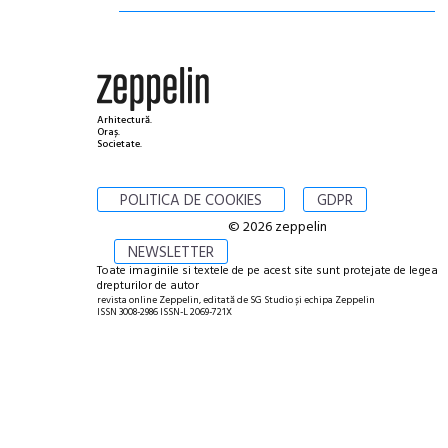
Arhitectură.
Oraș.
Societate.
POLITICA DE COOKIES
GDPR
© 2026 zeppelin
NEWSLETTER
Toate imaginile si textele de pe acest site sunt protejate de legea
drepturilor de autor
revista online Zeppelin, editată de SG Studio și echipa Zeppelin
ISSN 3008-2986 ISSN-L 2069-721X