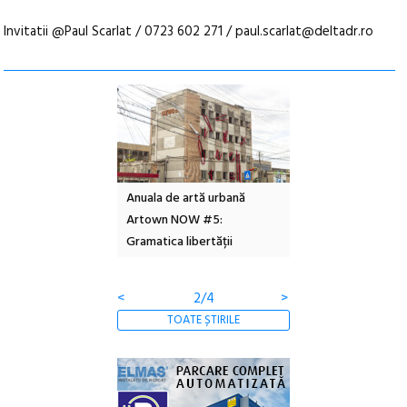
Invitatii @Paul Scarlat / 0723 602 271 / paul.scarlat@deltadr.ro
l – Local Design
Anuala de artă urbană
Festivalul Cinemas
 2026
Artown NOW #5:
revine la Eforie Sud 
Gramatica libertății
ediție
<
2/4
>
TOATE ȘTIRILE