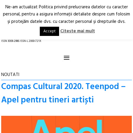
Ne-am actualizat Politica privind prelucrarea datelor cu caracter
Deschide
RO
EN
personal, pentru a asigura informaţii detaliate despre cum folosim
şi protejăm datele dvs. cu caracter personal şi drepturile dvs.
Arhitectură.
Oraș.
Societate.
Citeste mai mult
Accept
revistă online
ISSN 3008-2986 ISSN-L 2069-721X
≡
NOUTATI
Compas Cultural 2020. Teenpod –
Apel pentru tineri artiști