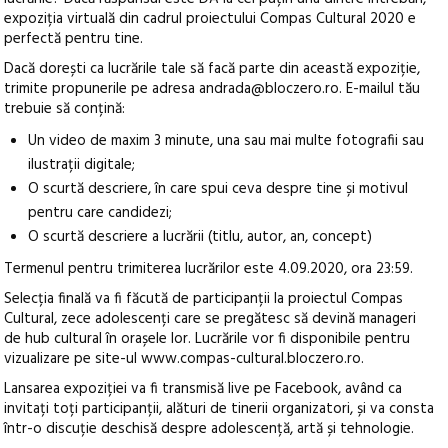
expoziția virtuală din cadrul proiectului Compas Cultural 2020 e
perfectă pentru tine.
Dacă dorești ca lucrările tale să facă parte din această expoziție,
trimite propunerile pe adresa andrada@bloczero.ro. E-mailul tău
trebuie să conțină:
Un video de maxim 3 minute, una sau mai multe fotografii sau
ilustrații digitale;
O scurtă descriere, în care spui ceva despre tine și motivul
pentru care candidezi;
O scurtă descriere a lucrării (titlu, autor, an, concept)
Termenul pentru trimiterea lucrărilor este 4.09.2020, ora 23:59.
Selecția finală va fi făcută de participanții la proiectul Compas
Cultural, zece adolescenți care se pregătesc să devină manageri
de hub cultural în orașele lor. Lucrările vor fi disponibile pentru
vizualizare pe site-ul www.compas-cultural.bloczero.ro.
Lansarea expoziției va fi transmisă live pe Facebook, având ca
invitați toți participanții, alături de tinerii organizatori, și va consta
într-o discuție deschisă despre adolescență, artă și tehnologie.