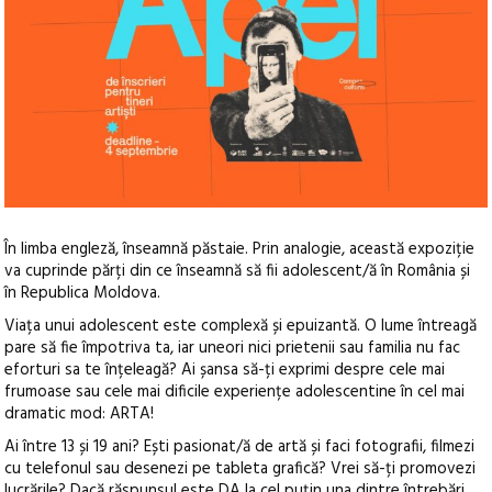
În limba engleză, înseamnă păstaie. Prin analogie, această expoziție
va cuprinde părți din ce înseamnă să fii adolescent/ă în România și
în Republica Moldova.
Viața unui adolescent este complexă și epuizantă. O lume întreagă
pare să fie împotriva ta, iar uneori nici prietenii sau familia nu fac
eforturi sa te înțeleagă? Ai șansa să-ți exprimi despre cele mai
frumoase sau cele mai dificile experiențe adolescentine în cel mai
dramatic mod: ARTA!
Ai între 13 și 19 ani? Ești pasionat/ă de artă și faci fotografii, filmezi
cu telefonul sau desenezi pe tableta grafică? Vrei să-ți promovezi
lucrările? Dacă răspunsul este DA la cel puțin una dintre întrebări,