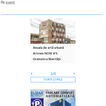
Fb
event
l – Local Design
Anuala de artă urbană
Festivalul Cinemas
 2026
Artown NOW #5:
revine la Eforie Sud 
Gramatica libertății
ediție
<
2/4
>
TOATE ȘTIRILE