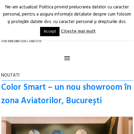
Ne-am actualizat Politica privind prelucrarea datelor cu caracter
Deschide
RO
EN
personal, pentru a asigura informaţii detaliate despre cum folosim
şi protejăm datele dvs. cu caracter personal şi drepturile dvs.
Arhitectură.
Oraș.
Societate.
Citeste mai mult
Accept
revistă online
ISSN 3008-2986 ISSN-L 2069-721X
≡
NOUTATI
Color Smart – un nou showroom în
zona Aviatorilor, București