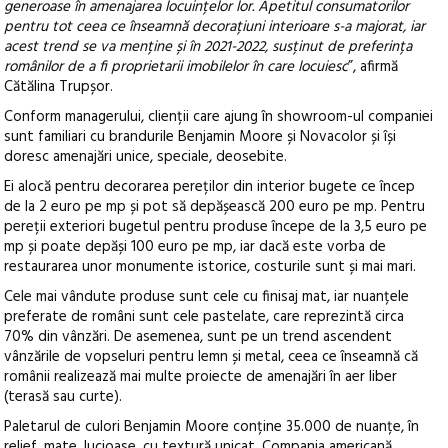
generoase în amenajarea locuințelor lor. Apetitul consumatorilor
pentru tot ceea ce înseamnă decorațiuni interioare s-a majorat, iar
acest trend se va menține și în 2021-2022, susținut de preferința
românilor de a fi proprietarii imobilelor în care locuiesc
”, afirmă
Cătălina Trupșor.
Conform managerului, clienții care ajung în showroom-ul companiei
sunt familiari cu brandurile Benjamin Moore și Novacolor și își
doresc amenajări unice, speciale, deosebite.
Ei alocă pentru decorarea pereților din interior bugete ce încep
de la 2 euro pe mp și pot să depășească 200 euro pe mp. Pentru
pereții exteriori bugetul pentru produse începe de la 3,5 euro pe
mp și poate depăși 100 euro pe mp, iar dacă este vorba de
restaurarea unor monumente istorice, costurile sunt și mai mari.
Cele mai vândute produse sunt cele cu finisaj mat, iar nuanțele
preferate de români sunt cele pastelate, care reprezintă circa
70% din vânzări. De asemenea, sunt pe un trend ascendent
vânzările de vopseluri pentru lemn și metal, ceea ce înseamnă că
românii realizează mai multe proiecte de amenajări în aer liber
(terasă sau curte).
Paletarul de culori Benjamin Moore conține 35.000 de nuanțe, în
relief, mate, lucioase, cu textură unicat. Compania americană