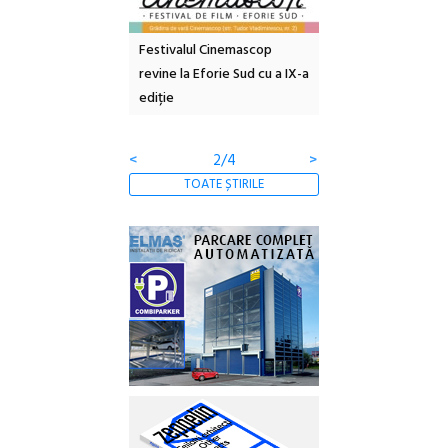
e artă urbană
Festivalul Cinemascop
Sleeping Beauties l
 NOW #5:
revine la Eforie Sud cu a IX-a
dulceață de amintiri
a libertății
ediție
borcan, o cameră ob
clătite cu apă miner
<
2/4
>
TOATE ȘTIRILE