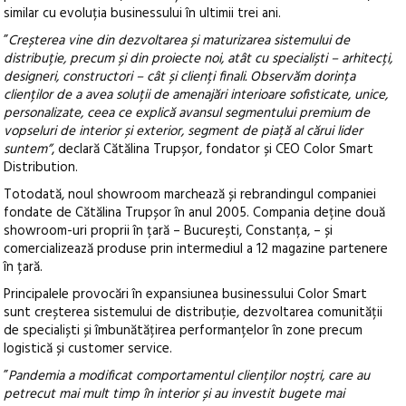
similar cu evoluția businessului în ultimii trei ani.
”
Creșterea vine din dezvoltarea și maturizarea sistemului de
distribuție, precum și din proiecte noi, atât cu specialiști – arhitecți,
designeri, constructori – cât și clienți finali. Observăm dorința
clienților de a avea soluții de amenajări interioare sofisticate, unice,
personalizate, ceea ce explică avansul segmentului premium de
vopseluri de interior și exterior, segment de piață al cărui lider
suntem”
, declară Cătălina Trupșor, fondator și CEO Color Smart
Distribution.
Totodată, noul showroom marchează și rebrandingul companiei
fondate de Cătălina Trupșor în anul 2005. Compania deține două
showroom-uri proprii în țară – București, Constanța, – și
comercializează produse prin intermediul a 12 magazine partenere
în țară.
Principalele provocări în expansiunea businessului Color Smart
sunt creșterea sistemului de distribuție, dezvoltarea comunității
de specialiști și îmbunătățirea performanțelor în zone precum
logistică și customer service.
”
Pandemia a modificat comportamentul clienților noștri, care au
petrecut mai mult timp în interior și au investit bugete mai