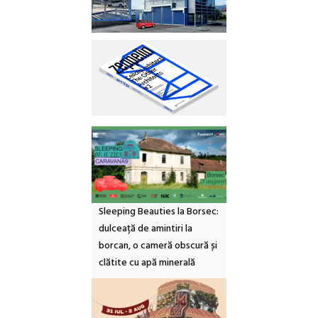
Sleeping Beauties la Borsec:
dulceață de amintiri la
borcan, o cameră obscură și
clătite cu apă minerală