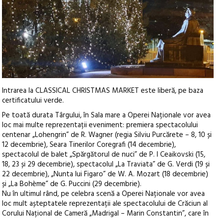
Intrarea la CLASSICAL CHRISTMAS MARKET este liberă, pe baza
certificatului verde.
Pe toată durata Târgului, în Sala mare a Operei Naționale vor avea
loc mai multe reprezentații eveniment: premiera spectacolului
centenar „Lohengrin” de R. Wagner (regia Silviu Purcărete – 8, 10 și
12 decembrie), Seara Tinerilor Coregrafi (14 decembrie),
spectacolul de balet „Spărgătorul de nuci” de P. I Ceaikovski (15,
18, 23 și 29 decembrie), spectacolul „La Traviata” de G. Verdi (19 și
22 decembrie), „Nunta lui Figaro” de W. A. Mozart (18 decembrie)
și „La Bohème” de G. Puccini (29 decembrie).
Nu în ultimul rând, pe celebra scenă a Operei Naționale vor avea
loc mult așteptatele reprezentații ale spectacolului de Crăciun al
Corului Național de Cameră „Madrigal – Marin Constantin”, care în