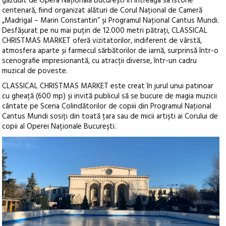
găzduit de Opera Națională București în întreaga sa istorie
centenară, fiind organizat alături de Corul Național de Cameră
„Madrigal – Marin Constantin” și Programul Național Cantus Mundi.
Desfășurat pe nu mai puțin de 12.000 metri pătrați, CLASSICAL
CHRISTMAS MARKET oferă vizitatorilor, indiferent de vârstă,
atmosfera aparte și farmecul sărbătorilor de iarnă, surprinsă într-o
scenografie impresionantă, cu atracții diverse, într-un cadru
muzical de poveste.
CLASSICAL CHRISTMAS MARKET este creat în jurul unui patinoar
cu gheață (600 mp) și invită publicul să se bucure de magia muzicii
cântate pe Scena Colindătorilor de copiii din Programul Național
Cantus Mundi sosiți din toată țara sau de micii artiști ai Corului de
copii al Operei Naționale București.