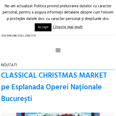
Ne-am actualizat Politica privind prelucrarea datelor cu caracter
Deschide
RO
EN
personal, pentru a asigura informaţii detaliate despre cum folosim
şi protejăm datele dvs. cu caracter personal şi drepturile dvs.
Arhitectură.
Oraș.
Societate.
Citeste mai mult
Accept
revistă online
ISSN 3008-2986 ISSN-L 2069-721X
≡
NOUTATI
CLASSICAL CHRISTMAS MARKET
pe Esplanada Operei Naționale
București