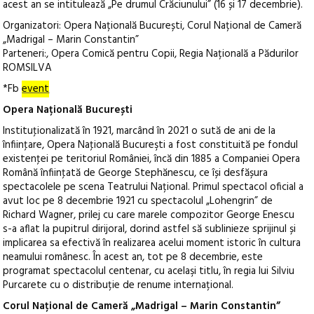
acest an se intitulează „Pe drumul Crăciunului” (16 și 17 decembrie).
Organizatori: Opera Națională București, Corul Național de Cameră
„Madrigal – Marin Constantin”
Parteneri:, Opera Comică pentru Copii, Regia Națională a Pădurilor
ROMSILVA
*Fb
event
Opera Națională București
Instituţionalizată în 1921, marcând în 2021 o sută de ani de la
înfiinţare, Opera Naţională Bucureşti a fost constituită pe fondul
existenţei pe teritoriul României, încă din 1885 a Companiei Opera
Română înfiinţată de George Stephănescu, ce își desfășura
spectacolele pe scena Teatrului Național. Primul spectacol oficial a
avut loc pe 8 decembrie 1921 cu spectacolul „Lohengrin” de
Richard Wagner, prilej cu care marele compozitor George Enescu
s-a aflat la pupitrul dirijoral, dorind astfel să sublinieze sprijinul și
implicarea sa efectivă în realizarea acelui moment istoric în cultura
neamului românesc. În acest an, tot pe 8 decembrie, este
programat spectacolul centenar, cu acelaşi titlu, în regia lui Silviu
Purcarete cu o distribuție de renume internațional.
Corul Național de Cameră „Madrigal – Marin Constantin”