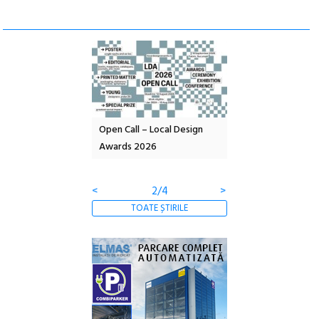
nd: POELANDA – parc
Open Call – Local Design
Anuala de artă urba
e și co-creație
Awards 2026
Artown NOW #5:
Gramatica libertății
<
2/4
>
TOATE ȘTIRILE