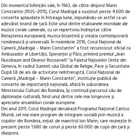
Din momentul înființării sale, în 1963, de către dirijorul Marin
Constantin (1925–2011), Corul Madrigal a susținut peste 4.600 de
concerte aplaudate în întreaga lume, impunându-se astfel ca un
adevărat brand de țară. Este unul dintre etaloanele mondiale ale
muzicii corale camerale, cu un repertoriu îndreptat către
Renașterea europeană, muzica bizantină și creația contemporană
românească și universală. În noiembrie 2016, Corul Naţional de
Cameră „Madrigal – Marin Constantin” a fost recunoscut oficial ca
Ambasador al Libertăţii, Speranţei şi Păcii, primind premiul „Jean
Nussbaum and Eleanor Roosevelt” la Palatul Naţiunilor Unite din
Geneva, în cadrul Summit-ului Global de Religie, Pace şi Securitate.
După 58 de ani de activitate neîntreruptă, Corul Național de
Cameră „Madrigal – Marin Constantin”, instituţie publică de
concerte de importanță națională, aflată în subordinea
Ministerului Culturii din România, își continuă parcursul său de
diplomație culturală, fiind unul dintre cele mai longevive și
apreciate ansambluri corale europene.
Din anul 2011, Corul Madrigal derulează Programul Național Cantus
Mundi, cel mai mare program de integrare socială prin muzică a
copiilor din România, inițiat de maestrul Ion Marin, care reunește în
prezent peste 1.680 de coruri și peste 60.000 de copii din țară și
diaspora.