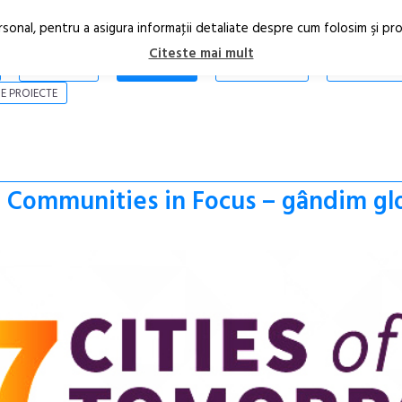
rsonal, pentru a asigura informaţii detaliate despre cum folosim şi pr
Citeste mai mult
ARTICOLE
STIRI
REVISTA PRINT
CONTACT
E PROIECTE
 Communities in Focus – gândim glob