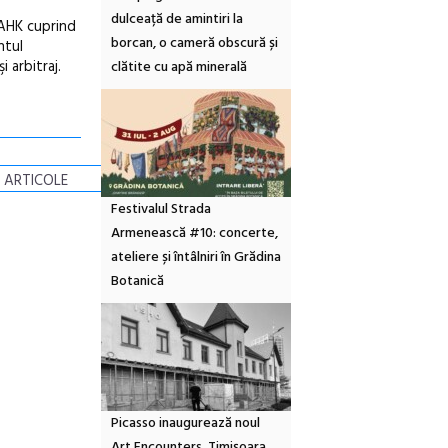
dulceață de amintiri la
 AHK cuprind
borcan, o cameră obscură și
ntul
 arbitraj.
clătite cu apă minerală
 ARTICOLE
Festivalul Strada
Armenească #10: concerte,
ateliere și întâlniri în Grădina
Botanică
Picasso inaugurează noul
Art Encounters. Timișoara