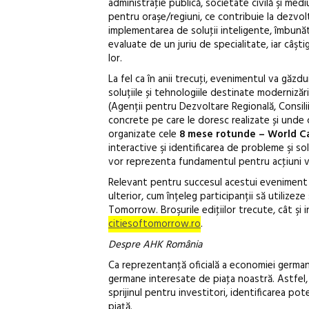
administraţie publică, societate civilă şi med
pentru oraşe/regiuni, ce contribuie la dezvolt
implementarea de soluţii inteligente, îmbunătăţ
evaluate de un juriu de specialitate, iar câşt
lor.
La fel ca în anii trecuţi, evenimentul va găzd
soluțiile și tehnologiile destinate modernizării 
(Agenții pentru Dezvoltare Regională, Consilii
concrete pe care le doresc realizate și unde ca
organizate cele
8 mese rotunde – World C
interactive şi identificarea de probleme şi so
vor reprezenta fundamentul pentru acţiuni vi
Relevant pentru succesul acestui eveniment e
ulterior, cum înțeleg participanții să utilizez
Tomorrow. Broşurile ediţiilor trecute, cât şi
citiesoftomorrow.ro
.
Despre AHK România
Ca reprezentanţă oficială a economiei germa
germane interesate de piaţa noastră. Astfel, 
sprijinul pentru investitori, identificarea pot
piaţă.