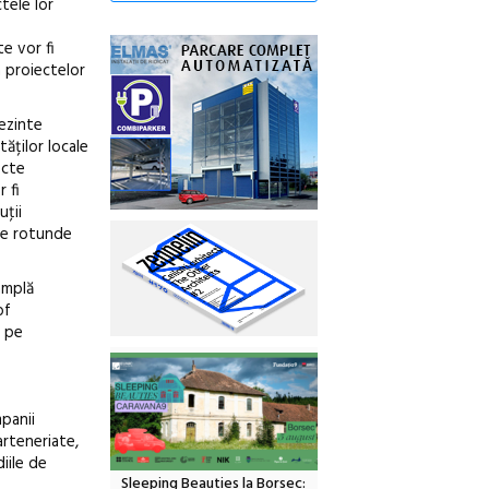
tele lor
te vor fi
a proiectelor
rezinte
tăților locale
ecte
 fi
uţii
ese rotunde
âmplă
of
i pe
panii
arteneriate,
iile de
Sleeping Beauties la Borsec: