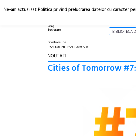
Ne-am actualizat Politica privind prelucrarea datelor cu caracter pe
Arhitectură.
NOI
Oraș.
Societate.
BIBLIOTECA D
revistă online
ISSN 3008-2986 ISSN-L 2069-721X
NOUTATI
Cities of Tomorrow #7: