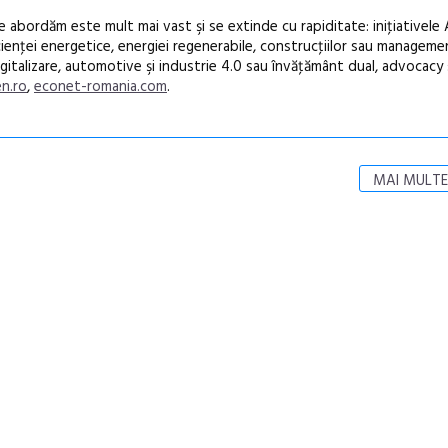
e abordăm este mult mai vast şi se extinde cu rapiditate: iniţiativele
icienţei energetice, energiei regenerabile, construcţiilor sau manageme
italizare, automotive şi industrie 4.0 sau învăţământ dual, advocacy şi
n.ro
,
econet-romania.com
.
MAI MULTE