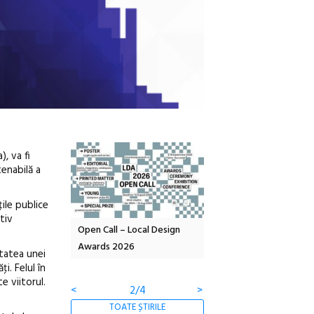
, va fi
tenabilă a
ţile publice
tiv
OELANDA – parc
Open Call – Local Design
Anuala de artă urbană
co-creație
Awards 2026
Artown NOW #5:
itatea unei
Gramatica libertății
i. Felul în
e viitorul.
<
2/4
>
TOATE ȘTIRILE