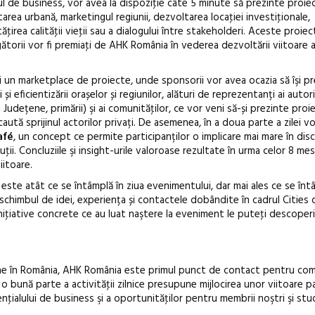
iul de business, vor avea la dispoziţie câte 5 minute să prezinte proiec
area urbană, marketingul regiunii, dezvoltarea locaţiei investiţionale,
irea calităţii vieţii sau a dialogului între stakeholderi. Aceste proiec
igătorii vor fi premiaţi de AHK România în vederea dezvoltării viitoare 
ui un marketplace de proiecte, unde sponsorii vor avea ocazia să îşi p
și eficientizării orașelor și regiunilor, alături de reprezentanți ai autori
 Județene, primării) şi ai comunităţilor, ce vor veni să-și prezinte proi
ută sprijinul actorilor privați. De asemenea, în a doua parte a zilei vor
afé
, un concept ce permite participanților o implicare mai mare în disc
luţii. Concluziile şi insight-urile valoroase rezultate în urma celor 8 m
itoare.
ste atât ce se întâmplă în ziua evenimentului, dar mai ales ce se înt
e schimbul de idei, experiența și contactele dobândite în cadrul Cities 
 iniţiative concrete ce au luat naştere la eveniment le puteţi descoper
ne în România, AHK România este primul punct de contact pentru com
o bună parte a activităţii zilnice presupune mijlocirea unor viitoare p
enţialului de business şi a oportunităţilor pentru membrii noştri şi stud