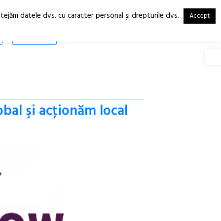
otejăm datele dvs. cu caracter personal şi drepturile dvs.
Accept
RO
EN
SHOP
Deschide
al şi acţionăm local