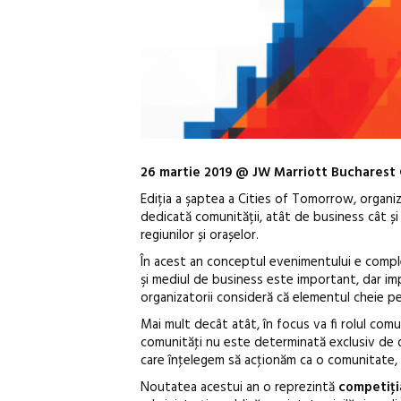
26 martie 2019 @ JW Marriott Bucharest 
Ediția a şaptea a Cities of Tomorrow, organ
dedicată comunității, atât de business cât și a
regiunilor și orașelor.
În acest an conceptul evenimentului e comp
şi mediul de business este important, dar impl
organizatorii consideră că elementul cheie 
Mai mult decât atât, în focus va fi rolul comun
comunităţi nu este determinată exclusiv de di
care înţelegem să acţionăm ca o comunitate, 
Noutatea acestui an o reprezintă
competiţia