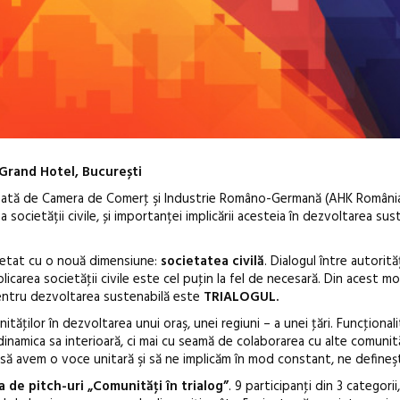
Grand Hotel, București
izată de Camera de Comerţ şi Industrie Româno-Germană (AHK România)
 societății civile, și importanței implicării acesteia în dezvoltarea sus
letat cu o nouă dimensiune:
societatea civilă
. Dialogul între autorită
icarea societăţii civile este cel puţin la fel de necesară. Din acest mo
În curând: P
pentru dezvoltarea sustenabilă este
TRIALOGUL.
de poezie și 
ităţilor în dezvoltarea unui oraş, unei regiuni – a unei ţări. Funcţional
namica sa interioară, ci mai cu seamă de colaborarea cu alte comunităţ
să avem o voce unitară şi să ne implicăm în mod constant, ne defineşt
 de pitch-uri „Comunităţi în trialog”
. 9 participanţi din 3 categorii,