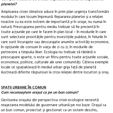
planetei?
Amploarea crizei climatice aduce în prim plan urgenţa transformării
modului în care locuim împreună. Repararea planetei şi a relaţiei
noastre cu ea este extrem de importantă și în oraşe, nu numai în
natură. Preocuparea pentru mediu trebuie să fie prezentă în
toate acțiunile pe care le facem în plan local – în modurile în care
sunt selectate prioritățile pentru investițiile publice, în felurile în
care sunt încurajate sau descurajate anumite activități economice,
în opțiunile de consum în viața de zi cu zi, în modurile de
petrecere a timpului liber. Ecologia nu trebuie să rămână o
preocupare aparte, ci este un filtru pentru toate acțiunile sociale,
economice, politice, culturale ale unei comunități. Câteva exemple
locale ce spaţializează în mediul urban grija faţă de planetă
ilustrează diferite răspunsuri la criza relației dintre locuitori și oraș.
SPAȚII URBANE ÎN COMUN
Cum recunoaștem orașul ca pe un bun comun?
Gestiunea oraşului din perspectiva crizei ecologice necesită
reaşezarea modelului de guvernare urbană pe noi baze. Orașul ca
un bun comun, proiectat și gestionat ca un sistem deschis,