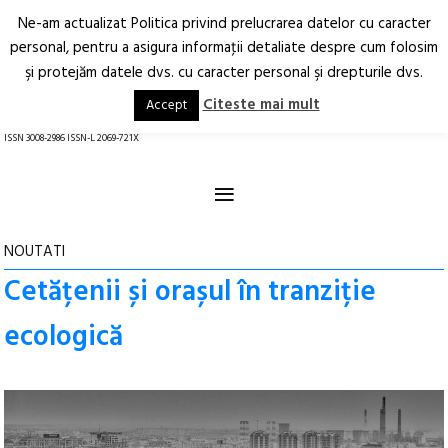
Ne-am actualizat Politica privind prelucrarea datelor cu caracter
Deschide
RO
EN
personal, pentru a asigura informaţii detaliate despre cum folosim
şi protejăm datele dvs. cu caracter personal şi drepturile dvs.
Arhitectură.
Oraș.
Societate.
Citeste mai mult
Accept
revistă online
ISSN 3008-2986 ISSN-L 2069-721X
≡
NOUTATI
Cetățenii și orașul în tranziție
ecologică