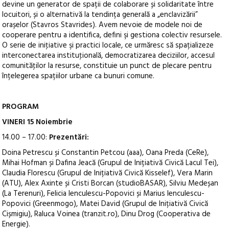
devine un generator de spații de colaborare și solidaritate între
locuitori, și o alternativă la tendința generală a „enclavizării”
orașelor (Stavros Stavrides). Avem nevoie de modele noi de
cooperare pentru a identifica, defini şi gestiona colectiv resursele.
O serie de iniţiative şi practici locale, ce urmăresc să spațializeze
interconectarea instituţională, democratizarea deciziilor, accesul
comunităţilor la resurse, constituie un punct de plecare pentru
înțelegerea spațiilor urbane ca bunuri comune.
PROGRAM
VINERI 15 Noiembrie
14.00 – 17.00:
Prezentări:
Doina Petrescu și Constantin Petcou (aaa), Oana Preda (CeRe),
Mihai Hofman și Dafina Jeacă (Grupul de Inițiativă Civică Lacul Tei),
Claudia Florescu (Grupul de Inițiativă Civică Kisselef), Vera Marin
(ATU), Alex Axinte și Cristi Borcan (studioBASAR), Silviu Medeșan
(La Terenuri), Felicia Ienculescu-Popovici și Marius Ienculescu-
Popovici (Greenmogo), Matei David (Grupul de Inițiativă Civică
Cișmigiu), Raluca Voinea (tranzit.ro), Dinu Drog (Cooperativa de
Energie).