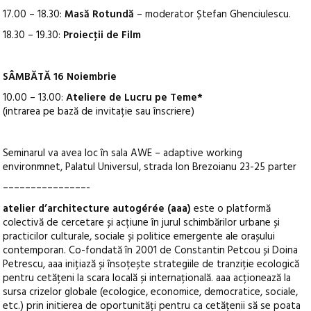
17.00 – 18.30:
Masă Rotundă
– moderator Ștefan Ghenciulescu.
18.30 – 19.30:
Proiecţii de Film
SÂMBĂTĂ 16 Noiembrie
10.00 – 13.00:
Ateliere de Lucru pe Teme*
(intrarea pe bază de invitație sau înscriere)
Seminarul va avea loc în sala AWE – adaptive working
environmnet, Palatul Universul, strada Ion Brezoianu 23-25 parter
–––––––––––––––-
atelier d’architecture autogérée (aaa)
este o platformă
colectivă de cercetare și acțiune în jurul schimbărilor urbane și
practicilor culturale, sociale și politice emergente ale orașului
contemporan. Co-fondată în 2001 de Constantin Petcou și Doina
Petrescu, aaa inițiază și însoțește strategiile de tranziție ecologică
pentru cetățeni la scara locală și internațională. aaa acționează la
sursa crizelor globale (ecologice, economice, democratice, sociale,
etc.) prin initierea de oportunități pentru ca cetățenii să se poata