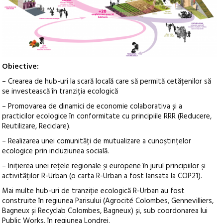
Obiective:
– Crearea de hub-uri la scară locală care să permită cetățenilor să
se investească în tranziția ecologică
– Promovarea de dinamici de economie colaborativa și a
practicilor ecologice în conformitate cu principiile RRR (Reducere,
Reutilizare, Reciclare).
– Realizarea unei comunități de mutualizare a cunoștințelor
ecologice prin incluziunea socială.
– Inițierea unei rețele regionale și europene în jurul principiilor și
activităților R-Urban (o carta R-Urban a fost lansata la COP21).
Mai multe hub-uri de tranziție ecologică R-Urban au fost
construite în regiunea Parisului (Agrocité Colombes, Gennevilliers,
Bagneux și Recyclab Colombes, Bagneux) și, sub coordonarea lui
Public Works, în regiunea Londrei.