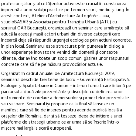
profesioniștilor și al cetățenilor activi este crucial în construirea
împreună a unor soluții practice pe termen scurt, mediu și lung. În
acest context, Atelier d’Architecture Autogérée – aaa,
studioBASAR și Asociația pentru Tranziția Urbană (ATU) cu
sprijinul OAR București, organizează un seminar care urmărește să
aducă la aceeaşi masă actori urbani din diverse categorii care
încearcă deja să răspundă urgenței ecologice prin acțiuni concrete,
în plan local. Seminarul este structurat prin punerea în dialog a
unor experienţe inovatoare venind din domenii şi contexte
diferite, dar având toate un scop comun: găsirea unor răspunsuri
concrete care să fie pe măsura provocărilor actuale.
Organizat în cadrul Anualei de Arhitectură București 2019,
seminarul deschide trei teme de lucru – Guvernanță Participativă,
Ecologie și Spații Urbane în Comun – într-un format care îmbină pe
parcursul a două zile prezentările și discuțiile cu definirea unor
instrumente de corelare a demersurilor şi proiectelor prezentate
sau viitoare. Seminarul își propune ca la final să lanseze un
manifest care să fie de interes pentru agenda publică locală a
orașelor din România, dar și să testeze ideea de inițiere a unei
platforme de strategii urbane ce ar urma să se înscrie într-o
mișcare mai largă la scară europeană.